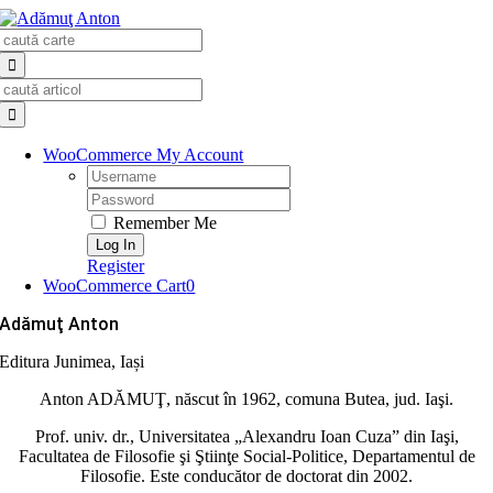
Skip
Search
to
for:
content
Search
for:
WooCommerce My Account
Username:
Password:
Remember Me
Register
WooCommerce Cart
0
Adămuţ Anton
Editura Junimea, Iași
Anton ADĂMUŢ, născut în 1962, comuna Butea, jud. Iaşi.
Prof. univ. dr., Universitatea „Alexandru Ioan Cuza” din Iaşi,
Facultatea de Filosofie şi Ştiinţe Social-Politice, Departamentul de
Filosofie. Este conducător de doctorat din 2002.