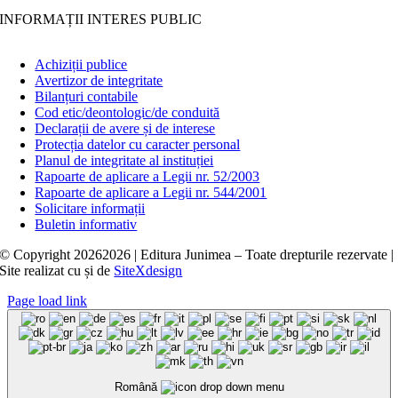
INFORMAȚII INTERES PUBLIC
Achiziții publice
Avertizor de integritate
Bilanțuri contabile
Cod etic/deontologic/de conduită
Declarații de avere și de interese
Protecția datelor cu caracter personal
Planul de integritate al instituției
Rapoarte de aplicare a Legii nr. 52/2003
Rapoarte de aplicare a Legii nr. 544/2001
Solicitare informații
Buletin informativ
© Copyright
20262026 | Editura Junimea – Toate drepturile rezervate |
Site realizat cu
și
de
SiteXdesign
Page load link
Română