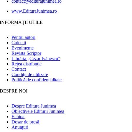
contact@editurajunimea.ro
www.EdituraJunimea.ro
INFORMAŢII UTILE
Pentru autori
Colecţii
Evenimente
Revista Scriptor
Librăria „Cezar Ivănescu”
Rețea distribuție
Contact
Condiţii de utilizare
Politică de confidențialitate
DESPRE NOI
Despre Editura Junimea
Obiectivele Editurii Junimea
Echipa
Dosar de presă
Anunţuri