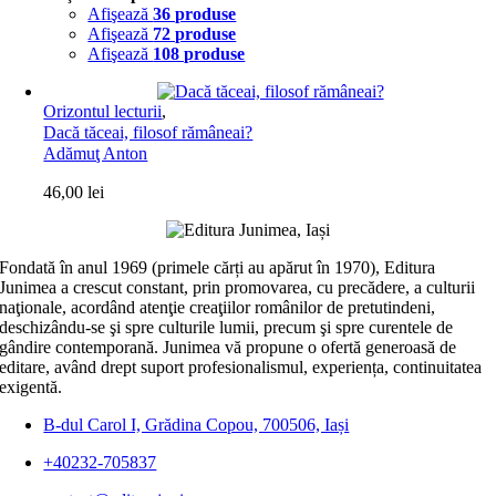
Afişează
36 produse
Afişează
72 produse
Afişează
108 produse
Orizontul lecturii
,
Dacă tăceai, filosof rămâneai?
Adămuţ Anton
46,00
lei
Fondată în anul 1969 (primele cărți au apărut în 1970), Editura
Junimea a crescut constant, prin promovarea, cu precădere, a culturii
naţionale, acordând atenţie creaţiilor românilor de pretutindeni,
deschizându-se şi spre culturile lumii, precum şi spre curentele de
gândire contemporană. Junimea vă propune o ofertă generoasă de
editare, având drept suport profesionalismul, experiența, continuitatea
exigentă.
B-dul Carol I, Grădina Copou, 700506, Iași
+40232-705837