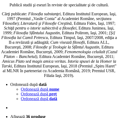
Publică studii şi eseuri în reviste de specialitate şi de cultură.
Cărţi publicate:
Filosofia substanţei
, Editura Institutul European, Iaşi,
1997 (Premiul „Vasile Conta” al Academiei Române, secţiunea
Filosofie);
Literatură şi Filosofie Creştină
, Editura Fides, Iaşi, 1997;
Schiţă pentru o istorie subiectivă a filosofiei
, Editura Junimea, Iaşi,
1999;
Filosofia Sfântului Augustin
, Editura Polirom, Iaşi, 2001;
[Şi]
Filosofia lui Camil Petrescu
, Editura Timpul, Iaşi, 2007/2008, ediţia a
II-a revăzută şi adăugită;
Cum visează filosofii
, Editura ALL,
Bucureşti, 2008;
Filosofie şi Teologie la Sfântul Augustin
, Editura
Academiei Române, Bucureşti, 2009;
Fenomenologia celuilalt (Cazul
Platon – Banchetul)
, Editura Academiei Române, Bucureşti, 2011;
Amicus Plato sed magis amica veritas. Istoria spusei de la Homer la
Tarski
, Editura Institutul European, Iaşi, 2018 (Premiul „Spiru Haret”
al MLNR în parteneriat cu Academia Română, 2019; Premiul USR,
Filiala Iaşi, 2019).
Ordonează după
dată
Ordonează după
nume
Ordonează după
preţ
Ordonează după
dată
Afişează
36 produse