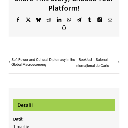
Platform!
Facebook
X
Bluesky
Reddit
LinkedIn
WhatsApp
Telegram
Tumblr
Xing
Email
Copy
Link
Soft Power and Cultural Diplomacy in the
Bookfest – Salonul
Global Macroeconomy
Internațional de Carte
Detalii
Dată:
1 martie