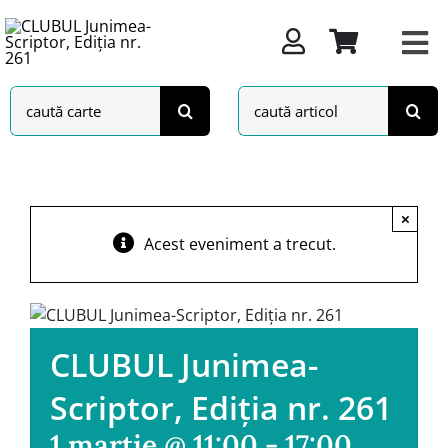
Skip
to
content
Search
Search
for:
for:
×
Acest eveniment a trecut.
CLUBUL Junimea-
Scriptor, Ediția nr. 261
1 martie @ 11:00
-
17:00