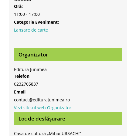
Oră:
11:00 - 17:00
Categorie Eveniment:
Lansare de carte
Organizator
Editura Junimea
Telefon
0232705837
Email
contact@editurajunimea.ro
Vezi site-ul web Organizator
Loc de desfășurare
Casa de cultură „Mihai URSACHI”