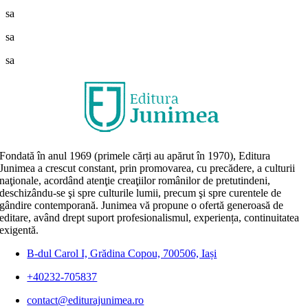
sa
sa
sa
Fondată în anul 1969 (primele cărți au apărut în 1970), Editura
Junimea a crescut constant, prin promovarea, cu precădere, a culturii
naţionale, acordând atenţie creaţiilor românilor de pretutindeni,
deschizându-se şi spre culturile lumii, precum şi spre curentele de
gândire contemporană. Junimea vă propune o ofertă generoasă de
editare, având drept suport profesionalismul, experiența, continuitatea
exigentă.
B-dul Carol I, Grădina Copou, 700506, Iași
+40232-705837
contact@editurajunimea.ro