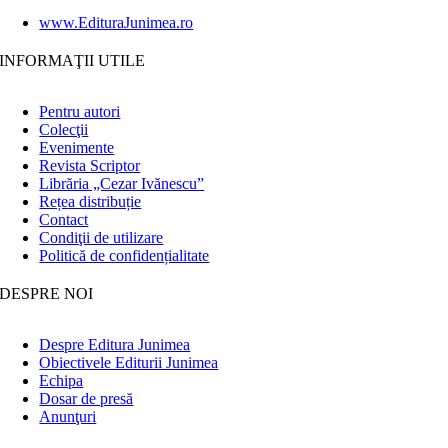
www.EdituraJunimea.ro
INFORMAŢII UTILE
Pentru autori
Colecţii
Evenimente
Revista Scriptor
Librăria „Cezar Ivănescu”
Rețea distribuție
Contact
Condiţii de utilizare
Politică de confidențialitate
DESPRE NOI
Despre Editura Junimea
Obiectivele Editurii Junimea
Echipa
Dosar de presă
Anunţuri