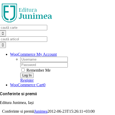
Skip
to
content
Search
for:
Search
for:
WooCommerce My Account
Username:
Password:
Remember Me
Register
WooCommerce Cart
0
Conferinte si premii
Editura Junimea, Iași
Conferinte si premii
Junimea
2012-06-23T15:26:11+03:00