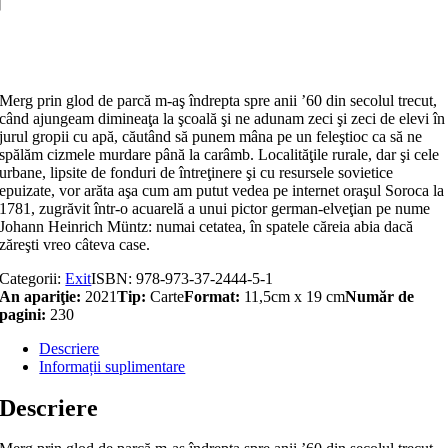
pustiu
Adaugă în coș
Merg prin glod de parcă m-aş îndrepta spre anii ’60 din secolul trecut,
când ajungeam dimineaţa la şcoală şi ne adunam zeci şi zeci de elevi în
jurul gropii cu apă, căutând să punem mâna pe un feleştioc ca să ne
spălăm cizmele murdare până la carâmb. Localităţile rurale, dar şi cele
urbane, lipsite de fonduri de întreţinere şi cu resursele sovietice
epuizate, vor arăta aşa cum am putut vedea pe internet oraşul Soroca la
1781, zugrăvit într-o acuarelă a unui pictor german-elveţian pe nume
Johann Heinrich Müntz: numai cetatea, în spatele căreia abia dacă
zăreşti vreo câteva case.
Categorii:
Exit
ISBN:
978-973-37-2444-5-1
An apariţie:
2021
Tip:
Carte
Format:
11,5cm x 19 cm
Număr de
pagini:
230
Descriere
Informații suplimentare
Descriere