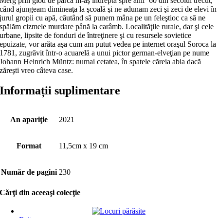
Merg prin glod de parcă m-aş îndrepta spre anii ’60 din secolul trecut,
când ajungeam dimineaţa la şcoală şi ne adunam zeci şi zeci de elevi în
jurul gropii cu apă, căutând să punem mâna pe un feleştioc ca să ne
spălăm cizmele murdare până la carâmb. Localităţile rurale, dar şi cele
urbane, lipsite de fonduri de întreţinere şi cu resursele sovietice
epuizate, vor arăta aşa cum am putut vedea pe internet oraşul Soroca la
1781, zugrăvit într-o acuarelă a unui pictor german-elveţian pe nume
Johann Heinrich Müntz: numai cetatea, în spatele căreia abia dacă
zăreşti vreo câteva case.
Informații suplimentare
An apariţie
2021
Format
11,5cm x 19 cm
Număr de pagini
230
Cărţi din aceeaşi colecţie