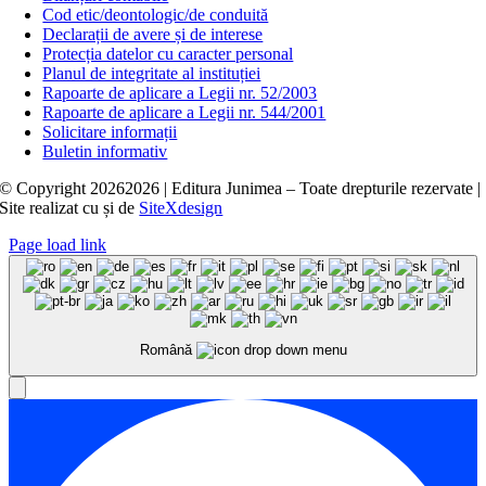
Cod etic/deontologic/de conduită
Declarații de avere și de interese
Protecția datelor cu caracter personal
Planul de integritate al instituției
Rapoarte de aplicare a Legii nr. 52/2003
Rapoarte de aplicare a Legii nr. 544/2001
Solicitare informații
Buletin informativ
© Copyright
20262026 | Editura Junimea – Toate drepturile rezervate |
Site realizat cu
și
de
SiteXdesign
Page load link
Română