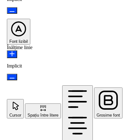
Font lizibil
Înălțime linie
Implicit
Cursor
Spațiu între litere
Grosime font