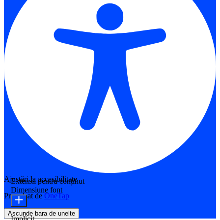
Ajustări la accesibilitate
Extensii pentru conținut
Dimensiune font
Propulsat de
OneTap
Ascunde bara de unelte
Implicit