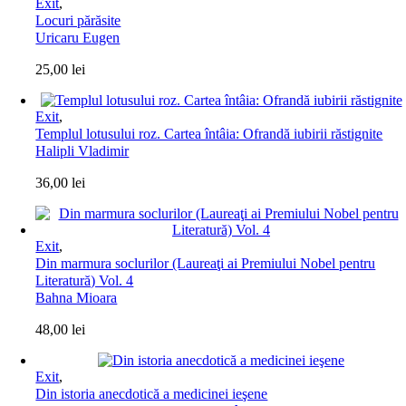
Exit
,
Locuri părăsite
Uricaru Eugen
25,00
lei
Exit
,
Templul lotusului roz. Cartea întâia: Ofrandă iubirii răstignite
Halipli Vladimir
36,00
lei
Exit
,
Din marmura soclurilor (Laureaţi ai Premiului Nobel pentru
Literatură) Vol. 4
Bahna Mioara
48,00
lei
Exit
,
Din istoria anecdotică a medicinei ieşene