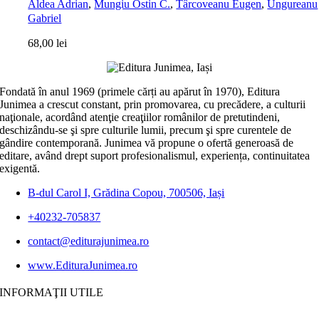
Aldea Adrian
,
Mungiu Ostin C.
,
Târcoveanu Eugen
,
Ungureanu
Gabriel
68,00
lei
Fondată în anul 1969 (primele cărți au apărut în 1970), Editura
Junimea a crescut constant, prin promovarea, cu precădere, a culturii
naţionale, acordând atenţie creaţiilor românilor de pretutindeni,
deschizându-se şi spre culturile lumii, precum şi spre curentele de
gândire contemporană. Junimea vă propune o ofertă generoasă de
editare, având drept suport profesionalismul, experiența, continuitatea
exigentă.
B-dul Carol I, Grădina Copou, 700506, Iași
+40232-705837
contact@editurajunimea.ro
www.EdituraJunimea.ro
INFORMAŢII UTILE