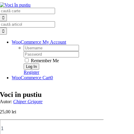
Skip
Search
to
for:
content
Search
for:
WooCommerce My Account
Username:
Password:
Remember Me
Register
WooCommerce Cart
0
Voci în pustiu
Autor:
Chiper Grigore
25,00
lei
Cantitate
Voci
în