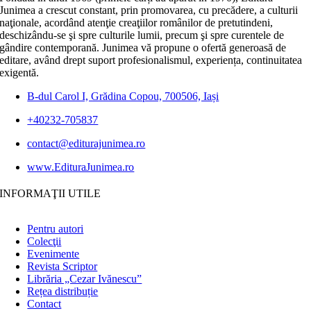
Junimea a crescut constant, prin promovarea, cu precădere, a culturii
naţionale, acordând atenţie creaţiilor românilor de pretutindeni,
deschizându-se şi spre culturile lumii, precum şi spre curentele de
gândire contemporană. Junimea vă propune o ofertă generoasă de
editare, având drept suport profesionalismul, experiența, continuitatea
exigentă.
B-dul Carol I, Grădina Copou, 700506, Iași
+40232-705837
contact@editurajunimea.ro
www.EdituraJunimea.ro
INFORMAŢII UTILE
Pentru autori
Colecţii
Evenimente
Revista Scriptor
Librăria „Cezar Ivănescu”
Rețea distribuție
Contact