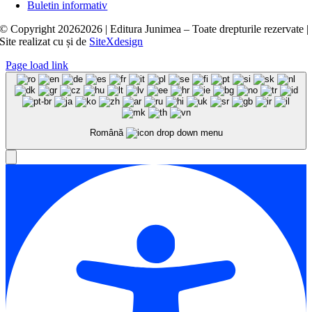
Buletin informativ
© Copyright
20262026 | Editura Junimea – Toate drepturile rezervate |
Site realizat cu
și
de
SiteXdesign
Page load link
Română