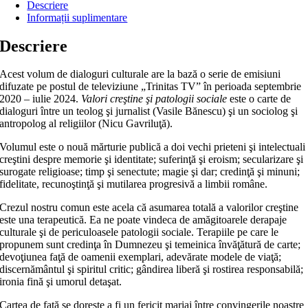
Descriere
Informații suplimentare
Descriere
Acest volum de dialoguri culturale are la bază o serie de emisiuni
difuzate pe postul de televiziune „Trinitas TV” în perioada septembrie
2020 – iulie 2024.
Valori creştine şi patologii sociale
este o carte de
dialoguri între un teolog şi jurnalist (Vasile Bănescu) şi un sociolog şi
antropolog al religiilor (Nicu Gavriluţă).
Volumul este o nouă mărturie publică a doi vechi prieteni şi intelectuali
creştini despre memorie şi identitate; suferinţă şi eroism; secularizare şi
surogate religioase; timp şi senectute; magie şi dar; credinţă şi minuni;
fidelitate, recunoştinţă şi mutilarea progresivă a limbii române.
Crezul nostru comun este acela că asumarea totală a valorilor creştine
este una terapeutică. Ea ne poate vindeca de amăgitoarele derapaje
culturale şi de periculoasele patologii sociale. Terapiile pe care le
propunem sunt credinţa în Dumnezeu şi temeinica învăţătură de carte;
devoţiunea faţă de oamenii exemplari, adevărate modele de viaţă;
discernământul şi spiritul critic; gândirea liberă şi rostirea responsabilă;
ironia fină şi umorul detaşat.
Cartea de faţă se doreşte a fi un fericit mariaj între convingerile noastre