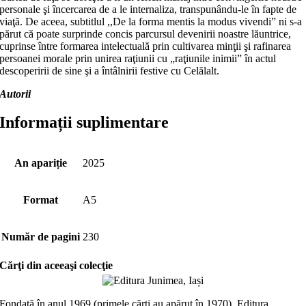
personale şi încercarea de a le internaliza, transpunându-le în fapte de
viaţă. De aceea, subtitlul ,,De la forma mentis la modus vivendi” ni s-a
părut că poate surprinde concis parcursul devenirii noastre lăuntrice,
cuprinse între formarea intelectuală prin cultivarea minţii şi rafinarea
persoanei morale prin unirea raţiunii cu „raţiunile inimii” în actul
descoperirii de sine şi a întâlnirii festive cu Celălalt.
Autorii
Informații suplimentare
An apariție
2025
Format
A5
Număr de pagini
230
Cărţi din aceeaşi colecţie
Fondată în anul 1969 (primele cărți au apărut în 1970), Editura