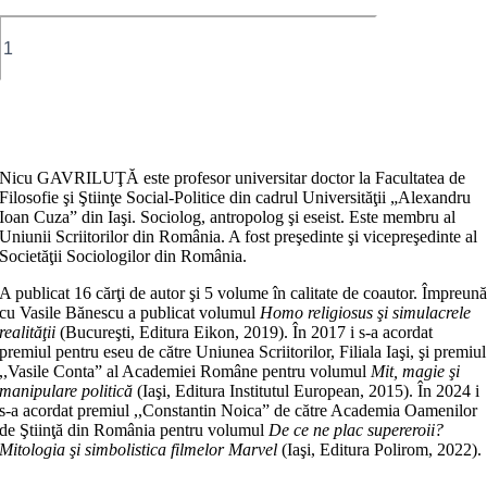
Cantitate
Valori
creștine
și
patologii
Adaugă în coș
sociale.
De
la
Nicu GAVRILUŢĂ este profesor universitar doctor la Facultatea de
forma
Filosofie şi Ştiinţe Social-Politice din cadrul Universităţii „Alexandru
mentis
Ioan Cuza” din Iaşi. Sociolog, antropolog şi eseist. Este membru al
la
Uniunii Scriitorilor din România. A fost preşedinte şi vicepreşedinte al
modus
Societăţii Sociologilor din România.
vivendi
A publicat 16 cărţi de autor şi 5 volume în calitate de coautor. Împreun
cu Vasile Bănescu a publicat volumul
Homo religiosus şi simulacrele
realităţii
(Bucureşti, Editura Eikon, 2019). În 2017 i s-a acordat
premiul pentru eseu de către Uniunea Scriitorilor, Filiala Iaşi, şi premiul
,,Vasile Conta” al Academiei Române pentru volumul
Mit, magie şi
manipulare politică
(Iaşi, Editura Institutul European, 2015). În 2024 i
s-a acordat premiul ,,Constantin Noica” de către Academia Oamenilor
de Ştiinţă din România pentru volumul
De ce ne plac supereroii?
Mitologia şi simbolistica filmelor Marvel
(Iaşi, Editura Polirom, 2022).