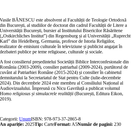
Vasile BĂNESCU este absolvent al Facultății de Teologie Ortodoxă
din București, al studiilor de doctorat din cadrul Facultății de Litere a
Universității București, bursier al Institutului Bisericilor Răsăritene
(„Ostkirchliches Institut”) din Regensburg și al Universității „Ruprecht
Karl” din Heidelberg, Germania, profesor de Istoria Religiilor,
realizator de emisiuni culturale în televiziune și publicist angajat în
dezbateri publice pe teme religioase, culturale și sociale.
A fost consilierul președintelui Societății Biblice Interconfesionale din
România (2003-2009), consilier patriarhal (2009-2024), purtătorul de
cuvânt al Patriarhiei Române (2015-2024) și consilier în cabinetul
demnitarului la Secretariatul de Stat pentru Culte (iulie-decembrie
2024). Din decembrie 2024 este membru al Consiliului Național al
Audiovizualului. Împreună cu Nicu Gavriluță a publicat volumul
Homo religiosus și simulacrele realității
(București, Editura Eikon,
2019).
Categorii:
Unum
ISBN:
978-973-37-2865-8
An apariție:
2025
Tip:
Carte
Format:
A5
Număr de pagini:
230