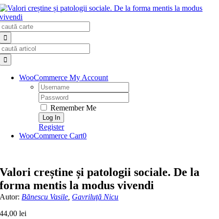
Skip
to
Search
content
for:
Search
for:
WooCommerce My Account
Username:
Password:
Remember Me
Register
WooCommerce Cart
0
Valori creștine și patologii sociale. De la
forma mentis la modus vivendi
Autor:
Bănescu Vasile
,
Gavriluţă Nicu
44,00
lei