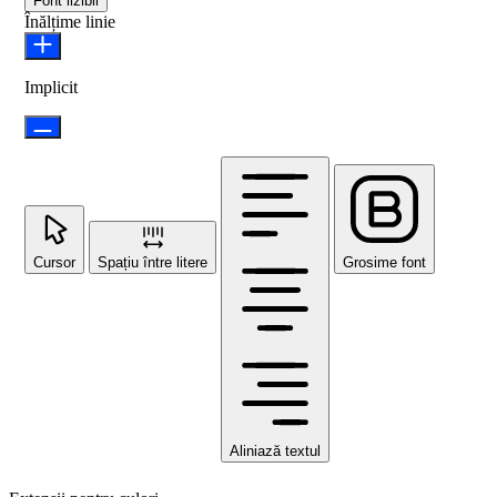
Font lizibil
Înălțime linie
Implicit
Cursor
Spațiu între litere
Grosime font
Aliniază textul