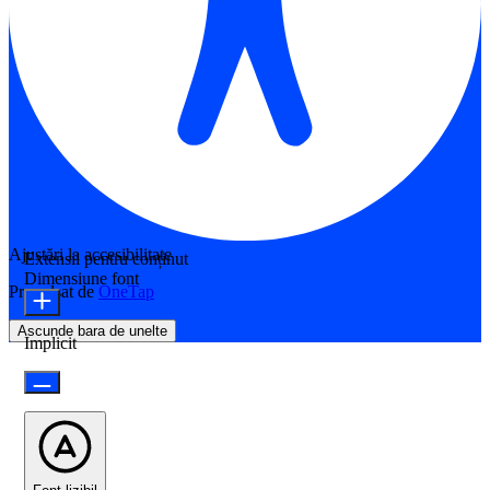
Ajustări la accesibilitate
Extensii pentru conținut
Dimensiune font
Propulsat de
OneTap
Ascunde bara de unelte
Implicit