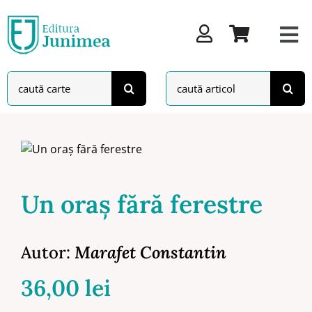
Skip
to
content
Search
Search
for:
for:
Un oraș fără ferestre
Autor:
Marafet Constantin
36,00
lei