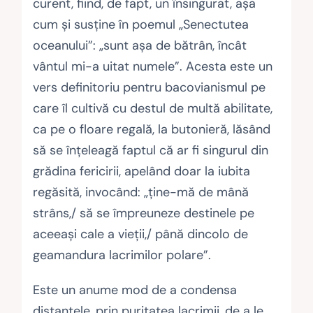
curent, fiind, de fapt, un însingurat, aşa
cum şi susţine în poemul „Senectutea
oceanului”: „sunt aşa de bătrân, încât
vântul mi-a uitat numele”. Acesta este un
vers definitoriu pentru bacovianismul pe
care îl cultivă cu destul de multă abilitate,
ca pe o floare regală, la butonieră, lăsând
să se înţeleagă faptul că ar fi singurul din
grădina fericirii, apelând doar la iubita
regăsită, invocând: „ţine-mă de mână
strâns,/ să se împreuneze destinele pe
aceeaşi cale a vieţii,/ până dincolo de
geamandura lacrimilor polare”.
Este un anume mod de a condensa
distanţele, prin puritatea lacrimii, de a le