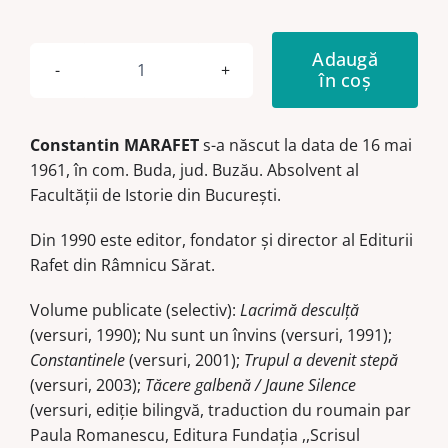
Adaugă
în coș
Cantitate
Un
oraș
Constantin MARAFET
s-a născut la data de 16 mai
fără
1961, în com. Buda, jud. Buzău. Absolvent al
ferestre
Facultăţii de Istorie din Bucureşti.
Din 1990 este editor, fondator şi director al Editurii
Rafet din Râmnicu Sărat.
Volume publicate (selectiv):
Lacrimă desculţă
(versuri, 1990); Nu sunt un învins (versuri, 1991);
Constantinele
(versuri, 2001);
Trupul a devenit stepă
(versuri, 2003);
Tăcere galbenă / Jaune Silence
(versuri, ediţie bilingvă, traduction du roumain par
Paula Romanescu, Editura Fundaţia ,,Scrisul