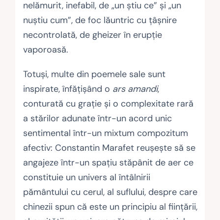
nelămurit, inefabil, de „un ştiu ce” şi „un
nuştiu cum”, de foc lăuntric cu ţâşnire
necontrolată, de gheizer în erupţie
vaporoasă.
Totuşi, multe din poemele sale sunt
inspirate, înfăţişând o
ars amandi
,
conturată cu graţie şi o complexitate rară
a stărilor adunate într-un acord unic
sentimental într-un mixtum compozitum
afectiv: Constantin Marafet reuşeşte să se
angajeze într-un spaţiu stăpânit de aer ce
constituie un univers al întâlnirii
pământului cu cerul, al suflului, despre care
chinezii spun că este un principiu al fiinţării,