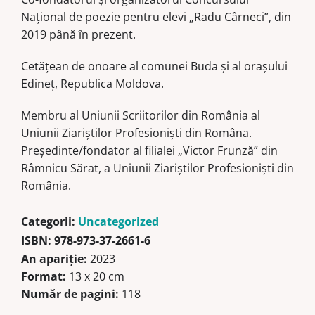
Naţional de poezie pentru elevi „Radu Cârneci”, din
2019 până în prezent.
Cetăţean de onoare al comunei Buda şi al oraşului
Edineţ, Republica Moldova.
Membru al Uniunii Scriitorilor din România al
Uniunii Ziariştilor Profesionişti din Româna.
Preşedinte/fondator al filialei „Victor Frunză” din
Râmnicu Sărat, a Uniunii Ziariştilor Profesionişti din
România.
Categorii:
Uncategorized
ISBN:
978-973-37-2661-6
An apariție:
2023
Format:
13 x 20 cm
Număr de pagini:
118