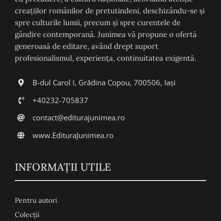
creaţiilor românilor de pretutindeni, deschizându-se şi
spre culturile lumii, precum şi spre curentele de
gândire contemporană. Junimea vă propune o ofertă
generoasă de editare, având drept suport
profesionalismul, experiența, continuitatea exigentă.
B-dul Carol I, Grădina Copou, 700506, Iași
+40232-705837
contact@editurajunimea.ro
www.EdituraJunimea.ro
INFORMAŢII UTILE
Pentru autori
Colecţii