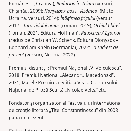
Românesc”, Craiova);
Rădăcină înstelată
(versuri,
Chişinău, 2009);
Полумрак розы, Издтво
, (Misto,
Ucraina, versuri, 2014);
Înălţimea frigului
(versuri,
2017);
Ţara zidului amar
(roman, 2019);
Ochiul Chirei
(roman, 2021, Editura Hoffman);
Rauschen / Zgomot
,
tradus de Christian W. Schenk, Editura Dionysos –
Boppard am Rhein (Germania), 2022;
La sud-est de
prezent
(versuri, Neuma, 2022).
Premii şi distincţii: Premiul Naţional „V. Voiculescu”,
2018; Premiul Naţional „Alexandru Macedonski”,
2021; Marele Premiu la ediţia a VI-a a Concursului
Naţional de Proză Scurtă „Nicolae Velea”etc.
Fondator şi organizator al Festivalului Internaţional
de creaţie literară „Titel Constantinescu” din 2008
până în prezent.
Co-fondatorul şi organizatorul Concursului