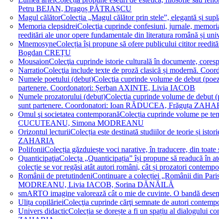
Petru BEJAN, Dragoș PĂTRAȘCU
Magul călător
Colecția „Magul călător prin stele”, elegantă și su
Memoria clepsidrei
Colecţia cuprinde confesiuni, jurnale, memorial
reeditări ale unor opere fundamentale din literatura română 
Mnemosyne
Colecția își propune să ofere publicului cititor re
Bogdan CREȚU
Mousaion
Colecţia cuprinde istorie culturală în documente, cor
Narratio
Colecţia include texte de proză clasică și modernă
Numele poetului (debut)
Colecţia cuprinde volume de debut (poezie)
partenere. Coordonatori: Șerban AXINTE, Livia IACOB
Numele prozatorului (debut)
Colecţia cuprinde volume de debut (pro
sunt partenere. Coordonatori: Ioan RĂDUCEA, Frăguța ZAH
Omul şi societatea contemporană
Colecția cuprinde volume pe teme
CUCUTEANU, Simona MODREANU
Orizontul lecturii
Colecția este destinată studiilor de teorie și i
ZAHARIA
Polifonii
Colecția găzduiește voci narative, în traducere, din 
Quanticipaţia
Colecța „Quanticipația” își propune să readucă în atenți
colecție se vor regăsi atât autori români, cât și prozatori cont
Românii de pretutindeni
Continuare a colecției „Românii din Paris
MODREANU, Livia IACOB, Sorina DĂNĂILĂ
smART
O imagine valorează cât o mie de cuvinte. O bandă des
Ulița copilăriei
Colecţia cuprinde cărţi semnate de autori contem
Univers didactic
Colecția se dorește a fi un spațiu al dialogului 