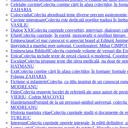
Celelalte cuvinte
Colecția conține cărți în afara colecțiilor, în f
ZAHARIA
Colocvialia
Colecţia abordează teme diverse precum gastronomie, 
Cuvinte migratoare
Colecţia este dedicată poeţilor traduşi în li
VASILIU
Dialog XXI
Colecţia cuprinde convorbiri, interviuri, dialogur
Efigii
Colecţia cuprinde, în esență, monografii și profiluri lit
Eminesciana
Cel mai cunoscut și apreciat brand al Editurii Junim
lingvistică a marelui poet național. Coordonatori: Miha
Eminesciana Bibliofil
Colecția cuprinde volume de versuri din
Epica
Colecţia include texte de proză clasică și modernă. C
Esculap
Colecția propune texte din sfera medicală, nu doar de str
HATMANU
Exit
Colecția conține cărți în afara colecțiilor, în formate/ for
Frăguţa ZAHARIA
Ficţiune şi infanterie
Colecția, cu titlu inspirat de un cunoscut
MODREANU
Fides
Colecția reunește lucrări de referință ale unor autori de pres
VIERIU, Codrin MACOVEI
Hamletarium
Pornind de la un personaj-simbol universal, colecția
MODREANU
Historia magistra vitae
Colecția cuprinde studii și documente de 
TURLIUC
Integrum
Colecția cuprinde operele integrale, în ediții defini
Lumea artei
Colecția propune eseuri de estetică, filosofie sau feno