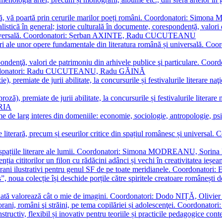
plă, vă poartă prin cerurile marilor poeți români. Coordonatori: Simon
istică în general; istorie culturală în documente, corespondență, valori 
și universală. Coordonatori: Șerban AXINTE, Radu CUCUTEANU
editări ale unor opere fundamentale din literatura română și univers
espondenţă, valori de patrimoniu din arhivele publice şi particulare.
. Coordonatori: Radu CUCUTEANU, Radu GĂINĂ
, premiate de jurii abilitate, la concursurile și festivalurile literare naţ
ză), premiate de jurii abilitate, la concursurile și festivalurile literare
ARIA
 de larg interes din domeniile: economie, sociologie, antropologie, psiho
storie literară, precum și eseurilor critice din spațiul românesc și uni
toate spațiile literare ale lumii. Coordonatori: Simona MODREANU, So
a cititorilor un filon cu rădăcini adânci și vechi în creativitatea ieșeană,
emporani ilustrativi pentru genul SF de pe toate meridianele. Coordona
”, noua colecție își deschide porțile către spiritele creatoare românești
enată valorează cât o mie de imagini. Coordonatori: Dodo NIȚĂ, Oli
porani, români şi străini, pe tema copilăriei și adolescenţei. Coordo
constructiv, flexibil și inovativ pentru teoriile și practicile pedagogi