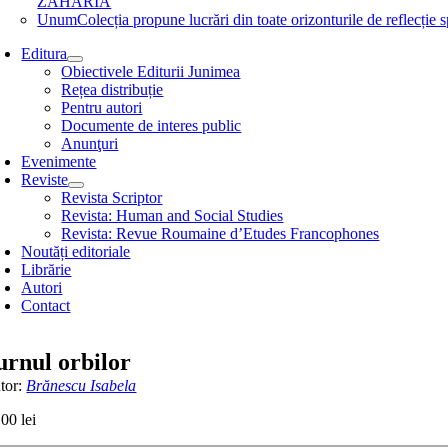
ZAHARIA
Unum
Colecția propune lucrări din toate orizonturile de refle
Editura
Obiectivele Editurii Junimea
Rețea distribuție
Pentru autori
Documente de interes public
Anunţuri
Evenimente
Reviste
Revista Scriptor
Revista: Human and Social Studies
Revista: Revue Roumaine d’Etudes Francophones
Noutăți editoriale
Librărie
Autori
Contact
urnul orbilor
tor:
Brănescu Isabela
,00
lei