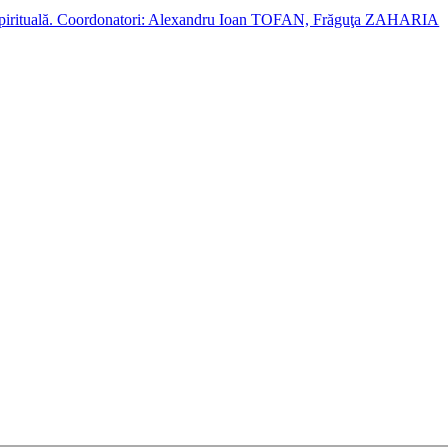
cție spirituală. Coordonatori: Alexandru Ioan TOFAN, Frăguţa ZAHARIA