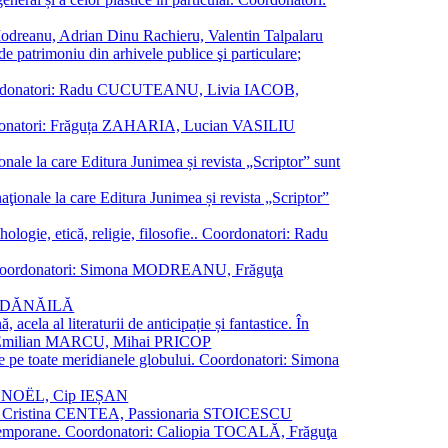
a Modreanu, Adrian Dinu Rachieru, Valentin Talpalaru
de patrimoniu din arhivele publice şi particulare;
ală. Coordonatori: Radu CUCUTEANU, Livia IACOB,
 Coordonatori: Frăguța ZAHARIA, Lucian VASILIU
ionale la care Editura Junimea și revista „Scriptor” sunt
 naţionale la care Editura Junimea și revista „Scriptor”
logie, etică, religie, filosofie.. Coordonatori: Radu
versal. Coordonatori: Simona MODREANU, Frăguţa
rina DĂNĂILĂ
 acela al literaturii de anticipație și fantastice. În
tori: Emilian MARCU, Mihai PRICOP
 de pe toate meridianele globului. Coordonatori: Simona
vier NOËL, Cip IEȘAN
natori: Cristina CENTEA, Passionaria STOICESCU
ce contemporane. Coordonatori: Caliopia TOCALĂ, Frăguţa