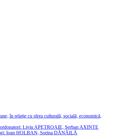
ne, în relație cu sfera culturală, socială, economică,
ane. Coordonatori: Liviu APETROAIE, Şerban AXINTE
ordonatori: Ioan HOLBAN, Sorina DĂNĂILĂ