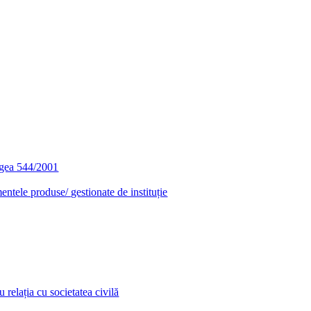
egea 544/2001
entele produse/ gestionate de instituție
relația cu societatea civilă