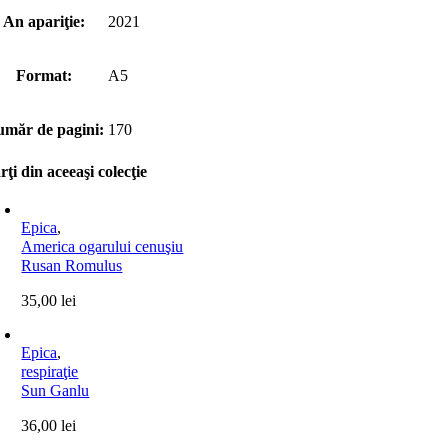
An apariţie:
2021
Format:
A5
măr de pagini:
170
rţi din aceeaşi colecţie
Epica
,
America ogarului cenuşiu
Rusan Romulus
35,00
lei
Epica
,
respiraţie
Sun Ganlu
36,00
lei