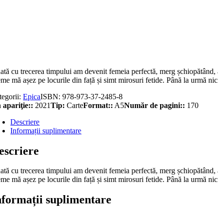
titate
rnul
ilor
ată cu trecerea timpului am devenit femeia perfectă, merg șchiopătând, a
me mă așez pe locurile din față și simt mirosuri fetide. Până la urmă nic
tegorii:
Epica
ISBN:
978-973-37-2485-8
 apariţie::
2021
Tip:
Carte
Format::
A5
Număr de pagini::
170
Descriere
Informații suplimentare
escriere
ată cu trecerea timpului am devenit femeia perfectă, merg șchiopătând, a
me mă așez pe locurile din față și simt mirosuri fetide. Până la urmă nic
nformații suplimentare