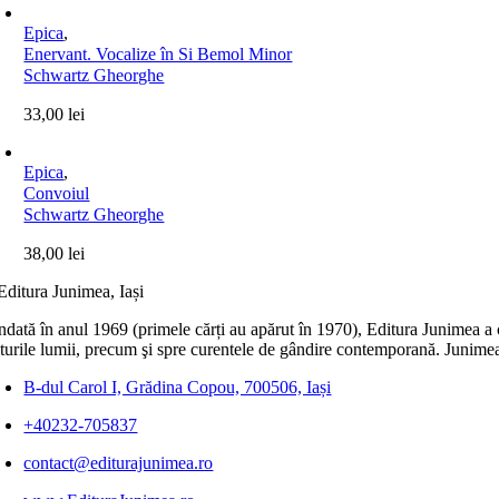
Epica
,
Enervant. Vocalize în Si Bemol Minor
Schwartz Gheorghe
33,00
lei
Epica
,
Convoiul
Schwartz Gheorghe
38,00
lei
dată în anul 1969 (primele cărți au apărut în 1970), Editura Junimea a c
lturile lumii, precum şi spre curentele de gândire contemporană. Junimea
B-dul Carol I, Grădina Copou, 700506, Iași
+40232-705837
contact@editurajunimea.ro