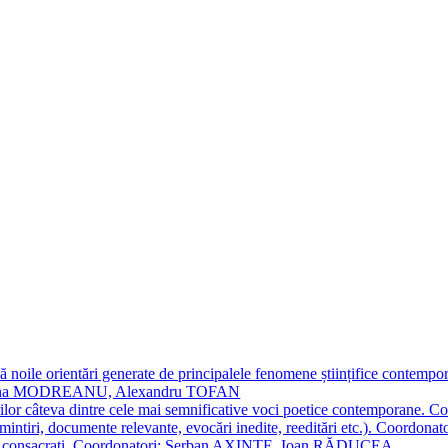
 noile orientări generate de principalele fenomene științifice contempora
Simona MODREANU, Alexandru TOFAN
titorilor câteva dintre cele mai semnificative voci poetice contempor
i (amintiri, documente relevante, evocări inedite, reeditări etc.). Co
poeți consacraţi. Coordonatori: Șerban AXINTE, Ioan RĂDUCEA