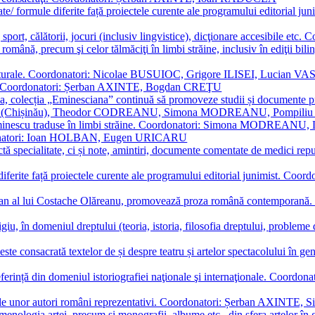
ormate/ formule diferite față proiectele curente ale programului editori
sport, călătorii, jocuri (inclusiv lingvistice), dicţionare accesibile
mba română, precum şi celor tălmăciţi în limbi străine, inclusiv în edi
i culturale. Coordonatori: Nicolae BUSUIOC, Grigore ILISEI, Lucian V
erare. Coordonatori: Șerban AXINTE, Bogdan CREŢU
ea, colecția „Eminesciana” continuă să promoveze studii și documente pri
i CIMPOI (Chișinău), Theodor CODREANU, Simona MODREANU, Pomp
 Eminescu traduse în limbi străine. Coordonatori: Simona MODREANU
oordonatori: Ioan HOLBAN, Eugen URICARU
ictă specialitate, ci și note, amintiri, documente comentate de medici 
mule diferite față proiectele curente ale programului editorial junimi
 roman al lui Costache Olăreanu, promovează proza română contempor
tigiu, în domeniul dreptului (teoria, istoria, filosofia dreptului, problem
 este consacrată textelor de și despre teatru și artelor spectacolului 
referință din domeniul istoriografiei naţionale şi internaţionale. C
tive, ale unor autori români reprezentativi. Coordonatori: Șerban AX
menologia artei, precum și monografii, albume etc., din sfera artelor în g