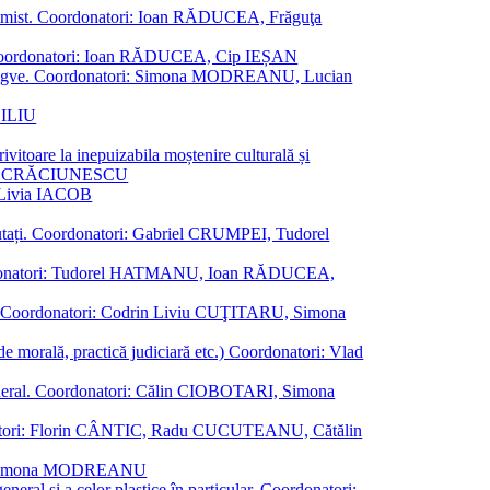
al junimist. Coordonatori: Ioan RĂDUCEA, Frăguţa
 etc. Coordonatori: Ioan RĂDUCEA, Cip IEȘAN
ţii bilingve. Coordonatori: Simona MODREANU, Lucian
ASILIU
vitoare la inepuizabila moștenire culturală și
iliu CRĂCIUNESCU
, Livia IACOB
reputați. Coordonatori: Gabriel CRUMPEI, Tudorel
st. Coordonatori: Tudorel HATMANU, Ioan RĂDUCEA,
ană. Coordonatori: Codrin Liviu CUŢITARU, Simona
e de morală, practică judiciară etc.) Coordonatori: Vlad
în general. Coordonatori: Călin CIOBOTARI, Simona
oordonatori: Florin CÂNTIC, Radu CUCUTEANU, Cătălin
INTE, Simona MODREANU
eneral și a celor plastice în particular. Coordonatori: