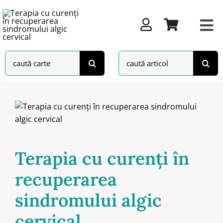
Skip
to
content
Search
Search
for:
for:
Terapia cu curenţi în
recuperarea
sindromului algic
cervical