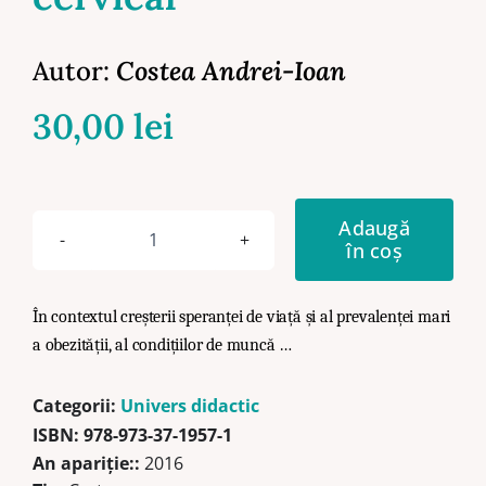
Autor:
Costea Andrei-Ioan
30,00
lei
Adaugă
în coș
Cantitate
Terapia
cu
În contextul creșterii speranței de viață și al prevalenței mari
curenţi
a obezității, al condițiilor de muncă …
în
recuperarea
Categorii:
Univers didactic
sindromului
ISBN:
978-973-37-1957-1
algic
An apariţie::
2016
cervical