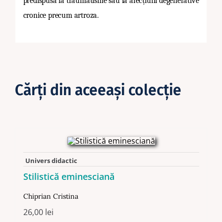
predispusă la traumatisme sau la afecțiuni degenerative
cronice precum artroza.
Cărţi din aceeaşi colecţie
Univers didactic
Stilistică eminesciană
Chiprian Cristina
26,00
lei