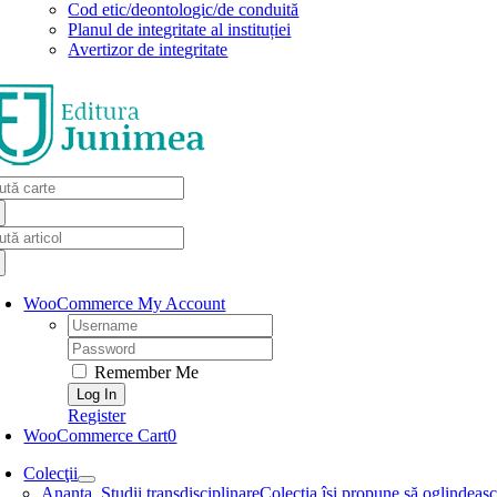
Cod etic/deontologic/de conduită
Planul de integritate al instituției
Avertizor de integritate
arch
:
arch
:
WooCommerce My Account
Username:
Password:
Remember Me
Register
WooCommerce Cart
0
Colecţii
Ananta. Studii transdisciplinare
Colecţia își propune să oglindească