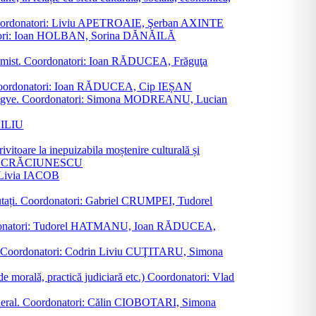
ane. Coordonatori: Liviu APETROAIE, Şerban AXINTE
ordonatori: Ioan HOLBAN, Sorina DĂNĂILĂ
al junimist. Coordonatori: Ioan RĂDUCEA, Frăguţa
 etc. Coordonatori: Ioan RĂDUCEA, Cip IEȘAN
ţii bilingve. Coordonatori: Simona MODREANU, Lucian
ASILIU
vitoare la inepuizabila moștenire culturală și
iliu CRĂCIUNESCU
, Livia IACOB
reputați. Coordonatori: Gabriel CRUMPEI, Tudorel
st. Coordonatori: Tudorel HATMANU, Ioan RĂDUCEA,
ană. Coordonatori: Codrin Liviu CUŢITARU, Simona
e de morală, practică judiciară etc.) Coordonatori: Vlad
în general. Coordonatori: Călin CIOBOTARI, Simona