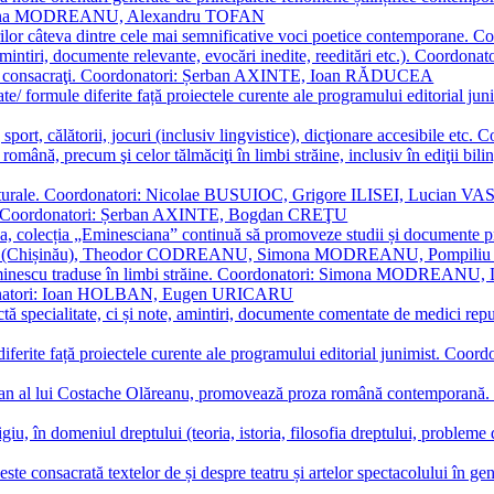
Simona MODREANU, Alexandru TOFAN
titorilor câteva dintre cele mai semnificative voci poetice contempor
i (amintiri, documente relevante, evocări inedite, reeditări etc.). Co
poeți consacraţi. Coordonatori: Șerban AXINTE, Ioan RĂDUCEA
ormate/ formule diferite față proiectele curente ale programului editori
sport, călătorii, jocuri (inclusiv lingvistice), dicţionare accesibile
mba română, precum şi celor tălmăciţi în limbi străine, inclusiv în edi
i culturale. Coordonatori: Nicolae BUSUIOC, Grigore ILISEI, Lucian V
erare. Coordonatori: Șerban AXINTE, Bogdan CREŢU
ea, colecția „Eminesciana” continuă să promoveze studii și documente pri
i CIMPOI (Chișinău), Theodor CODREANU, Simona MODREANU, Pomp
 Eminescu traduse în limbi străine. Coordonatori: Simona MODREANU
oordonatori: Ioan HOLBAN, Eugen URICARU
ictă specialitate, ci și note, amintiri, documente comentate de medici 
mule diferite față proiectele curente ale programului editorial junimi
 roman al lui Costache Olăreanu, promovează proza română contempor
tigiu, în domeniul dreptului (teoria, istoria, filosofia dreptului, problem
 este consacrată textelor de și despre teatru și artelor spectacolului 