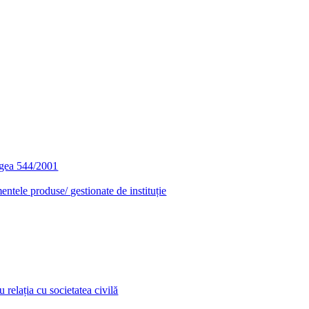
egea 544/2001
entele produse/ gestionate de instituție
relația cu societatea civilă