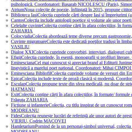
psihologică. Coordonatori: Basarab NICOLESCU (Paris), 
Atrium
Noua colecție de poezie, înființată în 2015, propune ci
Biblioteca Iaşi
Colecţia cuprinde cărţi despre Iaşi şi împrejurim
Cantos
Colecţia include antologii poetice și volume ale unor 
Celelalte cuvinte
Colecția conține cărți în afara colecțiilor, în f
ZAHARIA
Colocvialia
Colecţia abordează teme diverse precum gastronomie, 
Cuvinte migratoare
Colecţia este dedicată poeţilor traduşi în li
VASILIU
Dialog XXI
Colecţia cuprinde convorbiri, interviuri, dialogur
Efigii
Colecţia cuprinde, în esență, monografii și profiluri lit
Eminesciana
Cel mai cunoscut și apreciat brand al Editurii Junim
lingvistică a marelui poet național. Coordonatori: Miha
Eminesciana Bibliofil
Colecția cuprinde volume de versuri din
Epica
Colecţia include texte de proză clasică și modernă. C
Esculap
Colecția propune texte din sfera medicală, nu doar de str
HATMANU
Exit
Colecția conține cărți în afara colecțiilor, în formate/ for
Frăguţa ZAHARIA
Ficţiune şi infanterie
Colecția, cu titlu inspirat de un cunoscut
MODREANU
Fides
Colecția reunește lucrări de referință ale unor autori de pres
VIERIU, Codrin MACOVEI
Hamletarium
Pornind de la un personaj-simbol universal, colecția
MODREANU