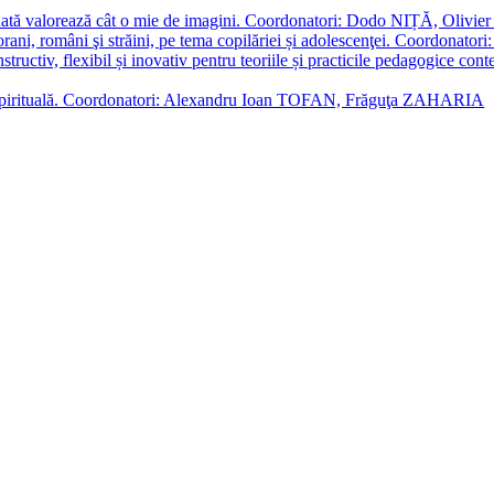
enată valorează cât o mie de imagini. Coordonatori: Dodo NIȚĂ, Oli
porani, români şi străini, pe tema copilăriei și adolescenţei. Coordo
constructiv, flexibil și inovativ pentru teoriile și practicile pedagogi
cție spirituală. Coordonatori: Alexandru Ioan TOFAN, Frăguţa ZAHARIA