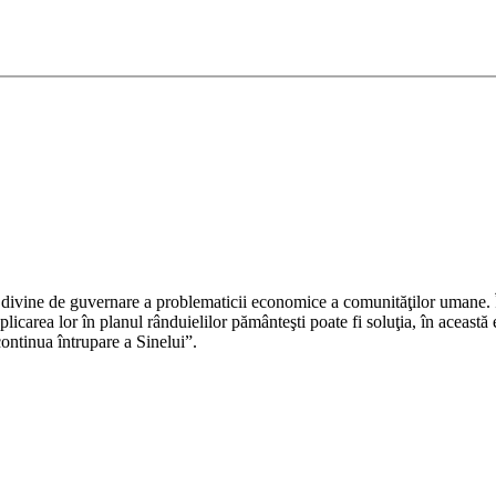
Adaugă în coș
ile divine de guvernare a problematicii economice a comunităţilor umane.
icarea lor în planul rânduielilor pământeşti poate fi soluţia, în această e
ontinua întrupare a Sinelui”.