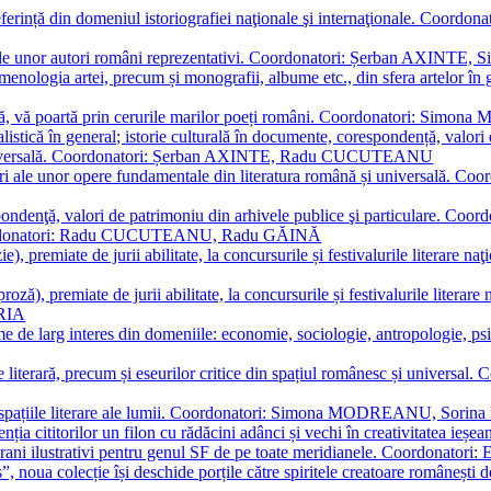
referință din domeniul istoriografiei naţionale şi internaţionale. C
tive, ale unor autori români reprezentativi. Coordonatori: Șerban AX
menologia artei, precum și monografii, albume etc., din sfera artelor în g
plă, vă poartă prin cerurile marilor poeți români. Coordonatori: Simon
istică în general; istorie culturală în documente, corespondență, valori 
și universală. Coordonatori: Șerban AXINTE, Radu CUCUTEANU
editări ale unor opere fundamentale din literatura română și univers
espondenţă, valori de patrimoniu din arhivele publice şi particulare.
. Coordonatori: Radu CUCUTEANU, Radu GĂINĂ
, premiate de jurii abilitate, la concursurile și festivalurile literare naţ
ză), premiate de jurii abilitate, la concursurile și festivalurile literare
ARIA
 de larg interes din domeniile: economie, sociologie, antropologie, psiho
storie literară, precum și eseurilor critice din spațiul românesc și uni
toate spațiile literare ale lumii. Coordonatori: Simona MODREANU, So
a cititorilor un filon cu rădăcini adânci și vechi în creativitatea ieșeană,
emporani ilustrativi pentru genul SF de pe toate meridianele. Coordona
”, noua colecție își deschide porțile către spiritele creatoare românești