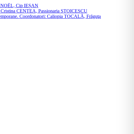
vier NOËL, Cip IEȘAN
natori: Cristina CENTEA, Passionaria STOICESCU
ce contemporane. Coordonatori: Caliopia TOCALĂ, Frăguţa