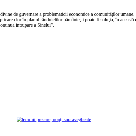
ile divine de guvernare a problematicii economice a comunităţilor umane.
icarea lor în planul rânduielilor pământeşti poate fi soluţia, în această e
ontinua întrupare a Sinelui”.