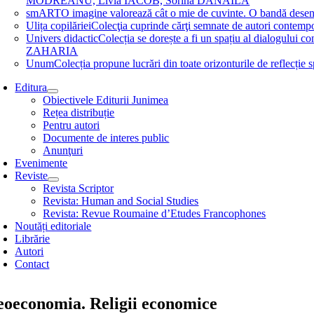
MODREANU, Livia IACOB, Sorina DĂNĂILĂ
smART
O imagine valorează cât o mie de cuvinte. O bandă des
Ulița copilăriei
Colecţia cuprinde cărţi semnate de autori contem
Univers didactic
Colecția se dorește a fi un spațiu al dialogului 
ZAHARIA
Unum
Colecția propune lucrări din toate orizonturile de refle
Editura
Obiectivele Editurii Junimea
Rețea distribuție
Pentru autori
Documente de interes public
Anunţuri
Evenimente
Reviste
Revista Scriptor
Revista: Human and Social Studies
Revista: Revue Roumaine d’Etudes Francophones
Noutăți editoriale
Librărie
Autori
Contact
eoeconomia. Religii economice