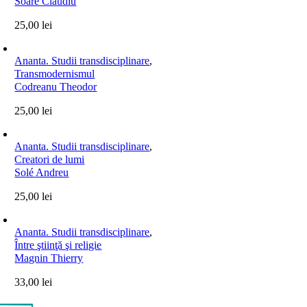
Soare Claudiu
25,00
lei
Ananta. Studii transdisciplinare
,
Transmodernismul
Codreanu Theodor
25,00
lei
Ananta. Studii transdisciplinare
,
Creatori de lumi
Solé Andreu
25,00
lei
Ananta. Studii transdisciplinare
,
Între ştiinţă şi religie
Magnin Thierry
33,00
lei