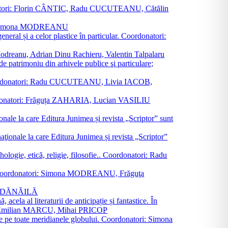
oordonatori: Florin CÂNTIC, Radu CUCUTEANU, Cătălin
INTE, Simona MODREANU
eneral și a celor plastice în particular. Coordonatori:
a Modreanu, Adrian Dinu Rachieru, Valentin Talpalaru
de patrimoniu din arhivele publice şi particulare;
ală. Coordonatori: Radu CUCUTEANU, Livia IACOB,
 Coordonatori: Frăguța ZAHARIA, Lucian VASILIU
ionale la care Editura Junimea și revista „Scriptor” sunt
 naţionale la care Editura Junimea și revista „Scriptor”
logie, etică, religie, filosofie.. Coordonatori: Radu
versal. Coordonatori: Simona MODREANU, Frăguţa
rina DĂNĂILĂ
 acela al literaturii de anticipație și fantastice. În
tori: Emilian MARCU, Mihai PRICOP
 de pe toate meridianele globului. Coordonatori: Simona