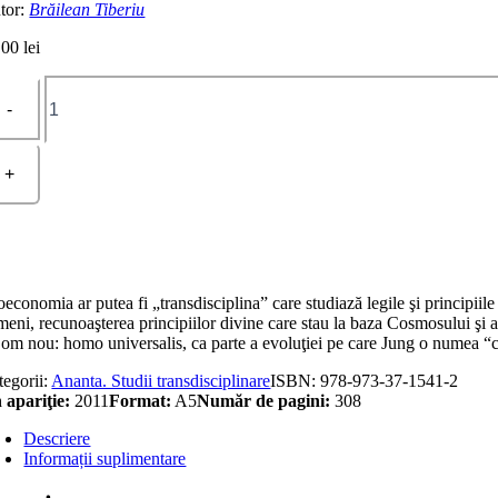
tor:
Brăilean Tiberiu
,00
lei
Cantitate
Teoeconomia.
Religii
economice
oeconomia ar putea fi „transdisciplina” care studiază legile şi principi
eni, recunoaşterea principiilor divine care stau la baza Cosmosului şi apl
 om nou: homo universalis, ca parte a evoluţiei pe care Jung o numea “c
tegorii:
Ananta. Studii transdisciplinare
ISBN:
978-973-37-1541-2
 apariţie:
2011
Format:
A5
Număr de pagini:
308
Descriere
Informații suplimentare