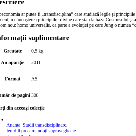
escriere
oeconomia ar putea fi „transdisciplina” care studiază legile şi principi
eni, recunoaşterea principiilor divine care stau la baza Cosmosului şi apl
 om nou: homo universalis, ca parte a evoluţiei pe care Jung o numea “c
nformații suplimentare
Greutate
0,5 kg
An apariţie
2011
Format
A5
măr de pagini
308
rţi din aceeaşi colecţie
Ananta. Studii transdisciplinare
,
Ierarhii precare, nopţi supravegheate