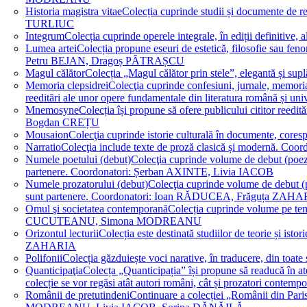
Historia magistra vitae
Colecția cuprinde studii și documente de 
TURLIUC
Integrum
Colecția cuprinde operele integrale, în ediții defini
Lumea artei
Colecția propune eseuri de estetică, filosofie sau feno
Petru BEJAN, Dragoș PĂTRAȘCU
Magul călător
Colecția „Magul călător prin stele”, elegantă și su
Memoria clepsidrei
Colecţia cuprinde confesiuni, jurnale, memorial
reeditări ale unor opere fundamentale din literatura română 
Mnemosyne
Colecția își propune să ofere publicului cititor re
Bogdan CREȚU
Mousaion
Colecţia cuprinde istorie culturală în documente, cor
Narratio
Colecţia include texte de proză clasică și modernă
Numele poetului (debut)
Colecţia cuprinde volume de debut (poezie)
partenere. Coordonatori: Șerban AXINTE, Livia IACOB
Numele prozatorului (debut)
Colecţia cuprinde volume de debut (pro
sunt partenere. Coordonatori: Ioan RĂDUCEA, Frăguța ZAH
Omul şi societatea contemporană
Colecția cuprinde volume pe teme
CUCUTEANU, Simona MODREANU
Orizontul lecturii
Colecția este destinată studiilor de teorie și i
ZAHARIA
Polifonii
Colecția găzduiește voci narative, în traducere, din 
Quanticipaţia
Colecța „Quanticipația” își propune să readucă în atenți
colecție se vor regăsi atât autori români, cât și prozatori cont
Românii de pretutindeni
Continuare a colecției „Românii din Paris