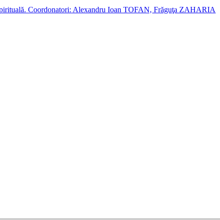
cție spirituală. Coordonatori: Alexandru Ioan TOFAN, Frăguţa ZAHARIA