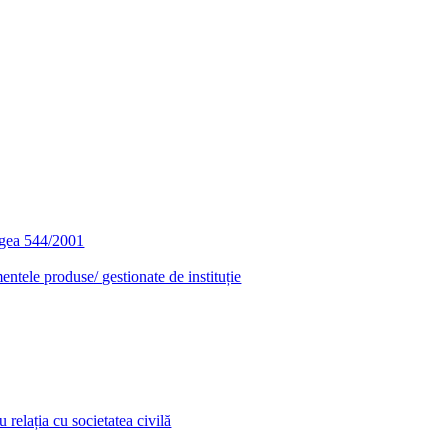
egea 544/2001
entele produse/ gestionate de instituție
relația cu societatea civilă