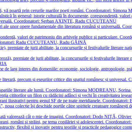
plă, vă poartă prin cerurile marilor poeți români. Coordonatori: Simon
istică în general; istorie culturală în documente, corespondență, valori 
și universală. Coordonatori: Șerban AXINTE, Radu CUCUTEANU
editări ale unor opere fundamentale din literatura română și univers
espondenţă, valori de patrimoniu din arhivele publice şi particulare.
. Coordonatori: Radu CUCUTEANU, Radu GĂINĂ
, premiate de jurii abilitate, la concursurile și festivalurile literare naţ
ză), premiate de jurii abilitate, la concursurile și festivalurile literare
ARIA
 de larg interes din domeniile: economie, sociologie, antropologie, psiho
storie literară, precum și eseurilor critice din spațiul românesc și uni
toate spațiile literare ale lumii. Coordonatori: Simona MODREANU, So
a cititorilor un filon cu rădăcini adânci și vechi în creativitatea ieșeană,
emporani ilustrativi pentru genul SF de pe toate meridianele. Coordona
”, noua colecție își deschide porțile către spiritele creatoare românești
enată valorează cât o mie de imagini. Coordonatori: Dodo NIȚĂ, Oli
porani, români şi străini, pe tema copilăriei și adolescenţei. Coordo
constructiv, flexibil și inovativ pentru teoriile și practicile pedagogi