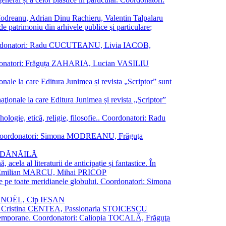
a Modreanu, Adrian Dinu Rachieru, Valentin Talpalaru
de patrimoniu din arhivele publice şi particulare;
ală. Coordonatori: Radu CUCUTEANU, Livia IACOB,
 Coordonatori: Frăguța ZAHARIA, Lucian VASILIU
ionale la care Editura Junimea și revista „Scriptor” sunt
 naţionale la care Editura Junimea și revista „Scriptor”
logie, etică, religie, filosofie.. Coordonatori: Radu
versal. Coordonatori: Simona MODREANU, Frăguţa
rina DĂNĂILĂ
 acela al literaturii de anticipație și fantastice. În
tori: Emilian MARCU, Mihai PRICOP
 de pe toate meridianele globului. Coordonatori: Simona
vier NOËL, Cip IEȘAN
natori: Cristina CENTEA, Passionaria STOICESCU
ce contemporane. Coordonatori: Caliopia TOCALĂ, Frăguţa