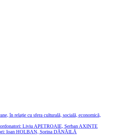
ne, în relație cu sfera culturală, socială, economică,
ane. Coordonatori: Liviu APETROAIE, Şerban AXINTE
ordonatori: Ioan HOLBAN, Sorina DĂNĂILĂ