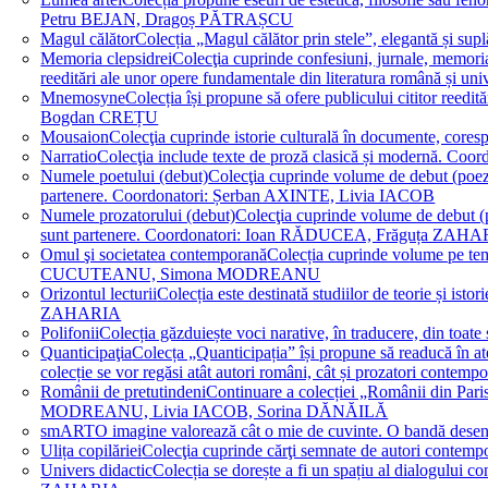
Petru BEJAN, Dragoș PĂTRAȘCU
Magul călător
Colecția „Magul călător prin stele”, elegantă și su
Memoria clepsidrei
Colecţia cuprinde confesiuni, jurnale, memorial
reeditări ale unor opere fundamentale din literatura română 
Mnemosyne
Colecția își propune să ofere publicului cititor re
Bogdan CREȚU
Mousaion
Colecţia cuprinde istorie culturală în documente, cor
Narratio
Colecţia include texte de proză clasică și modernă
Numele poetului (debut)
Colecţia cuprinde volume de debut (poezie)
partenere. Coordonatori: Șerban AXINTE, Livia IACOB
Numele prozatorului (debut)
Colecţia cuprinde volume de debut (pro
sunt partenere. Coordonatori: Ioan RĂDUCEA, Frăguța ZAH
Omul şi societatea contemporană
Colecția cuprinde volume pe teme
CUCUTEANU, Simona MODREANU
Orizontul lecturii
Colecția este destinată studiilor de teorie și i
ZAHARIA
Polifonii
Colecția găzduiește voci narative, în traducere, din 
Quanticipaţia
Colecța „Quanticipația” își propune să readucă în atenți
colecție se vor regăsi atât autori români, cât și prozatori cont
Românii de pretutindeni
Continuare a colecției „Românii din Paris
MODREANU, Livia IACOB, Sorina DĂNĂILĂ
smART
O imagine valorează cât o mie de cuvinte. O bandă des
Ulița copilăriei
Colecţia cuprinde cărţi semnate de autori contem
Univers didactic
Colecția se dorește a fi un spațiu al dialogului 