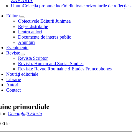
ZAHARIA
Unum
Colecția propune lucrări din toate orizonturile de refle
Editura
Obiectivele Editurii Junimea
Rețea distribuție
Pentru autori
Documente de interes public
Anunţuri
Evenimente
Reviste
Revista Scriptor
Revista: Human and Social Studies
Revista: Revue Roumaine d’Etudes Francophones
Noutăți editoriale
Librărie
Autori
Contact
aine primordiale
tor:
Gheorghiţă Florin
,00
lei