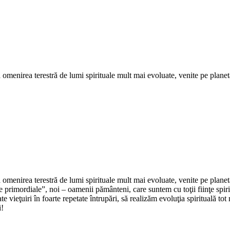
Adaugă în coș
ă omenirea terestră de lumi spirituale mult mai evoluate, venite pe plane
ă omenirea terestră de lumi spirituale mult mai evoluate, venite pe plane
ne primordiale”, noi – oamenii pământeni, care suntem cu toţii fiinţe spi
e vieţuiri în foarte repetate întrupări, să realizăm evoluţia spirituală to
i!