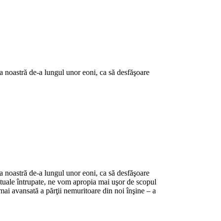
ta noastră de-a lungul unor eoni, ca să desfăşoare
ta noastră de-a lungul unor eoni, ca să desfăşoare
rituale întrupate, ne vom apropia mai uşor de scopul
t mai avansată a părţii nemuritoare din noi înşine – a