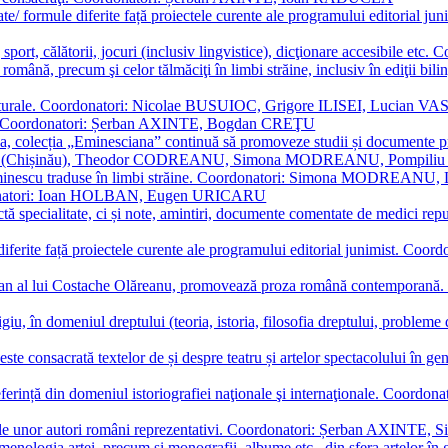
ormate/ formule diferite față proiectele curente ale programului editori
sport, călătorii, jocuri (inclusiv lingvistice), dicţionare accesibile
mba română, precum şi celor tălmăciţi în limbi străine, inclusiv în edi
i culturale. Coordonatori: Nicolae BUSUIOC, Grigore ILISEI, Lucian V
erare. Coordonatori: Șerban AXINTE, Bogdan CREŢU
ea, colecția „Eminesciana” continuă să promoveze studii și documente pri
i CIMPOI (Chișinău), Theodor CODREANU, Simona MODREANU, Pomp
 Eminescu traduse în limbi străine. Coordonatori: Simona MODREANU
oordonatori: Ioan HOLBAN, Eugen URICARU
ictă specialitate, ci și note, amintiri, documente comentate de medici 
mule diferite față proiectele curente ale programului editorial junimi
 roman al lui Costache Olăreanu, promovează proza română contempor
tigiu, în domeniul dreptului (teoria, istoria, filosofia dreptului, problem
 este consacrată textelor de și despre teatru și artelor spectacolului 
referință din domeniul istoriografiei naţionale şi internaţionale. C
tive, ale unor autori români reprezentativi. Coordonatori: Șerban AX
menologia artei, precum și monografii, albume etc., din sfera artelor în g