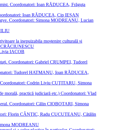
al junimist. Coordonatori: Ioan RĂDUCEA, Frăguţa
 etc. Coordonatori: Ioan RĂDUCEA, Cip IEȘAN
ţii bilingve. Coordonatori: Simona MODREANU, Lucian
ASILIU
vitoare la inepuizabila moștenire culturală și
iliu CRĂCIUNESCU
, Livia IACOB
reputați. Coordonatori: Gabriel CRUMPEI, Tudorel
st. Coordonatori: Tudorel HATMANU, Ioan RĂDUCEA,
ană. Coordonatori: Codrin Liviu CUŢITARU, Simona
e de morală, practică judiciară etc.) Coordonatori: Vlad
în general. Coordonatori: Călin CIOBOTARI, Simona
oordonatori: Florin CÂNTIC, Radu CUCUTEANU, Cătălin
INTE, Simona MODREANU
eneral și a celor plastice în particular. Coordonatori: