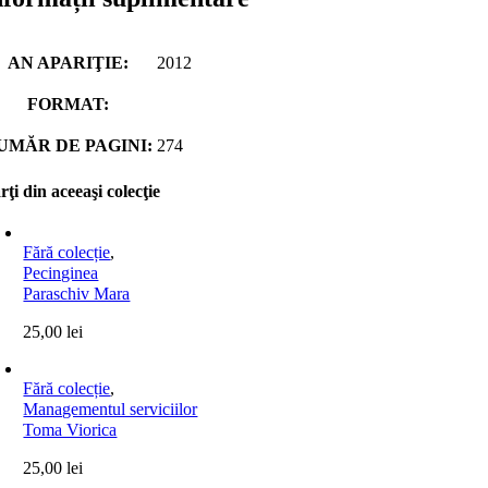
AN APARIŢIE:
2012
FORMAT:
UMĂR DE PAGINI:
274
rţi din aceeaşi colecţie
Fără colecție
,
Pecinginea
Paraschiv Mara
25,00
lei
Fără colecție
,
Managementul serviciilor
Toma Viorica
25,00
lei