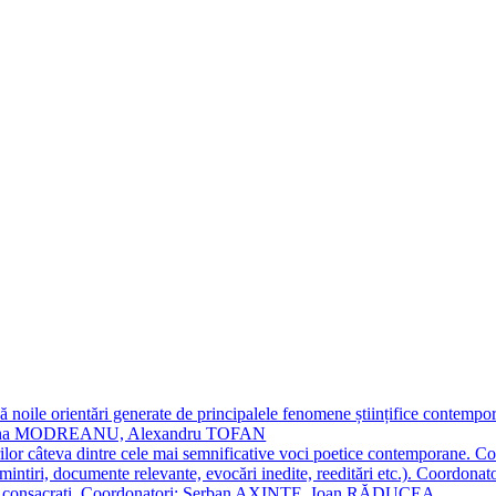
 noile orientări generate de principalele fenomene științifice contempora
Simona MODREANU, Alexandru TOFAN
titorilor câteva dintre cele mai semnificative voci poetice contempor
i (amintiri, documente relevante, evocări inedite, reeditări etc.). Co
poeți consacraţi. Coordonatori: Șerban AXINTE, Ioan RĂDUCEA