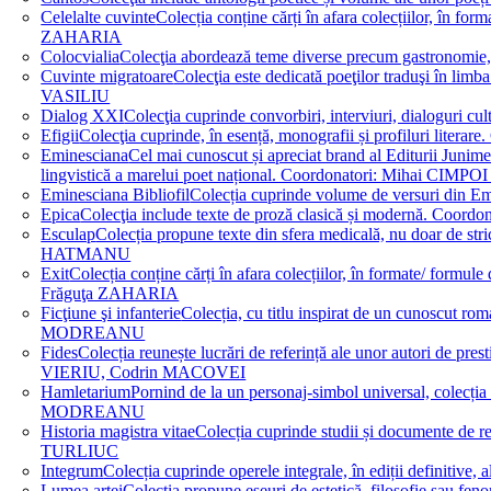
Celelalte cuvinte
Colecția conține cărți în afara colecțiilor, în f
ZAHARIA
Colocvialia
Colecţia abordează teme diverse precum gastronomie, 
Cuvinte migratoare
Colecţia este dedicată poeţilor traduşi în li
VASILIU
Dialog XXI
Colecţia cuprinde convorbiri, interviuri, dialogur
Efigii
Colecţia cuprinde, în esență, monografii și profiluri lit
Eminesciana
Cel mai cunoscut și apreciat brand al Editurii Junim
lingvistică a marelui poet național. Coordonatori: Miha
Eminesciana Bibliofil
Colecția cuprinde volume de versuri din
Epica
Colecţia include texte de proză clasică și modernă. C
Esculap
Colecția propune texte din sfera medicală, nu doar de str
HATMANU
Exit
Colecția conține cărți în afara colecțiilor, în formate/ for
Frăguţa ZAHARIA
Ficţiune şi infanterie
Colecția, cu titlu inspirat de un cunoscut
MODREANU
Fides
Colecția reunește lucrări de referință ale unor autori de pres
VIERIU, Codrin MACOVEI
Hamletarium
Pornind de la un personaj-simbol universal, colecția
MODREANU
Historia magistra vitae
Colecția cuprinde studii și documente de 
TURLIUC
Integrum
Colecția cuprinde operele integrale, în ediții defini
Lumea artei
Colecția propune eseuri de estetică, filosofie sau feno