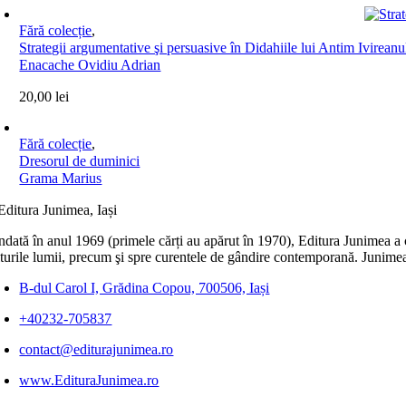
Fără colecție
,
Strategii argumentative şi persuasive în Didahiile lui Antim Ivireanu
Enacache Ovidiu Adrian
20,00
lei
Fără colecție
,
Dresorul de duminici
Grama Marius
dată în anul 1969 (primele cărți au apărut în 1970), Editura Junimea a c
lturile lumii, precum şi spre curentele de gândire contemporană. Junimea
B-dul Carol I, Grădina Copou, 700506, Iași
+40232-705837
contact@editurajunimea.ro
www.EdituraJunimea.ro