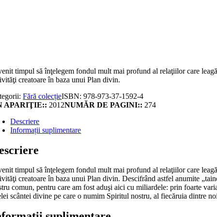
titate
ine
imordiale
enit timpul să înţelegem fondul mult mai profund al relaţiilor care leag
ivităţi creatoare în baza unui Plan divin.
tegorii:
Fără colecție
ISBN:
978-973-37-1592-4
 APARIŢIE::
2012
NUMĂR DE PAGINI::
274
Descriere
Informații suplimentare
escriere
enit timpul să înţelegem fondul mult mai profund al relaţiilor care leag
ivităţi creatoare în baza unui Plan divin. Descifrând astfel anumite „tai
tru comun, pentru care am fost aduşi aici cu miliardele: prin foarte variat
lei scântei divine pe care o numim Spiritul nostru, al fiecăruia dintre no
nformații suplimentare