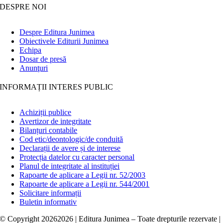
DESPRE NOI
Despre Editura Junimea
Obiectivele Editurii Junimea
Echipa
Dosar de presă
Anunţuri
INFORMAȚII INTERES PUBLIC
Achiziții publice
Avertizor de integritate
Bilanțuri contabile
Cod etic/deontologic/de conduită
Declarații de avere și de interese
Protecția datelor cu caracter personal
Planul de integritate al instituției
Rapoarte de aplicare a Legii nr. 52/2003
Rapoarte de aplicare a Legii nr. 544/2001
Solicitare informații
Buletin informativ
© Copyright
20262026 | Editura Junimea – Toate drepturile rezervate |