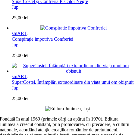
SuperCostel și Confreria Pisicilor Negre
Jup
25,00
lei
smART
,
Conspirație împotriva Confreriei
Jup
25,00
lei
smART
,
SuperCostel. Întâmplări extraordinare din viața unui om obișnuit
Jup
25,00
lei
Fondată în anul 1969 (primele cărți au apărut în 1970), Editura
Junimea a crescut constant, prin promovarea, cu precădere, a culturii
naţionale, acordând atenţie creaţiilor românilor de pretutindeni,