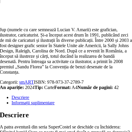
extraterestru
pe
Adaugă în coș
Palatul
Culturii
Jup (numele cu care semnează Lucian V. Amarii) este grafician,
ilustrator, caricaturist. Și-a început acest drum în 1991, publicând zeci
de mii de caricaturi și ilustrații în diverse publicații. Între 2000 și 2003 
fost designer grafic senior în Statele Unite ale Americii, la Sally Johns
Design, Raleigh, Carolina de Nord. După ce a revenit în România, a
început să ilustreze și cărți, totul ducând la realizarea de bandă
desenată. Pentru întreaga sa activitate ca ilustrator, a primit în 2008
premiul „Sandu Florea” la Convenția de benzi desenate de la
Constanța.
Categorii:
smART
ISBN:
978-973-37-2789-7
An apariție:
2024
Tip:
Carte
Format:
A4
Număr de pagini:
42
Descriere
Informații suplimentare
Descriere
A patra aventură din seria SuperCostel se deschide cu închiderea: