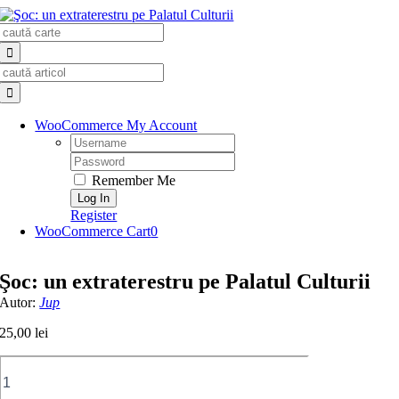
Skip
Search
to
for:
content
Search
for:
WooCommerce My Account
Username:
Password:
Remember Me
Register
WooCommerce Cart
0
Şoc: un extraterestru pe Palatul Culturii
Autor:
Jup
25,00
lei
Cantitate
Şoc:
un