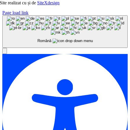
Site realizat cu
și
de
SiteXdesign
Page load link
Română