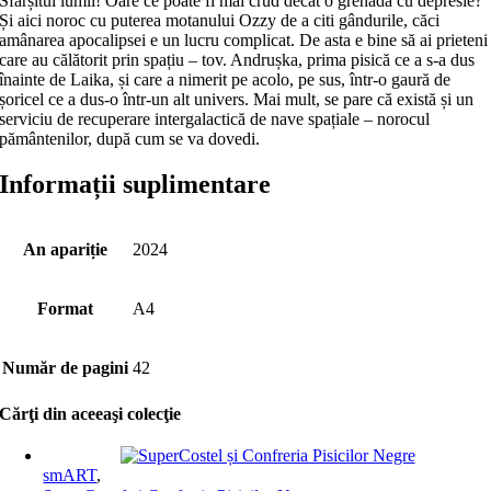
Sfârșitul lumii! Oare ce poate fi mai crud decât o grenadă cu depresie?
Și aici noroc cu puterea motanului Ozzy de a citi gândurile, căci
amânarea apocalipsei e un lucru complicat. De asta e bine să ai prieteni
care au călătorit prin spațiu – tov. Andrușka, prima pisică ce a s-a dus
înainte de Laika, și care a nimerit pe acolo, pe sus, într-o gaură de
șoricel ce a dus-o într-un alt univers. Mai mult, se pare că există și un
serviciu de recuperare intergalactică de nave spațiale – norocul
pământenilor, după cum se va dovedi.
Informații suplimentare
An apariție
2024
Format
A4
Număr de pagini
42
Cărţi din aceeaşi colecţie
smART
,