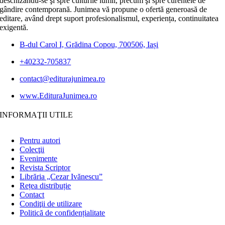
deschizându-se şi spre culturile lumii, precum şi spre curentele de
gândire contemporană. Junimea vă propune o ofertă generoasă de
editare, având drept suport profesionalismul, experiența, continuitatea
exigentă.
B-dul Carol I, Grădina Copou, 700506, Iași
+40232-705837
contact@editurajunimea.ro
www.EdituraJunimea.ro
INFORMAŢII UTILE
Pentru autori
Colecţii
Evenimente
Revista Scriptor
Librăria „Cezar Ivănescu”
Rețea distribuție
Contact
Condiţii de utilizare
Politică de confidențialitate