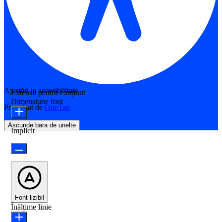
Ajustări la accesibilitate
Extensii pentru conținut
Dimensiune font
Propulsat de
OneTap
Ascunde bara de unelte
Implicit
Font lizibil
Înălțime linie