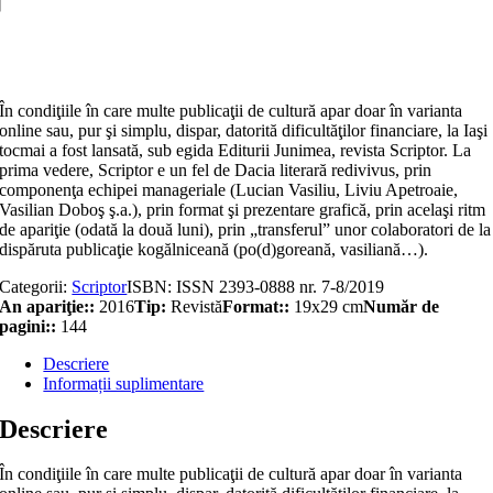
V,
nr.
Adaugă în coș
7-
8
(iulie-
În condiţiile în care multe publicaţii de cultură apar doar în varianta
august)
online sau, pur şi simplu, dispar, datorită dificultăţilor financiare, la Iaşi
2019
tocmai a fost lansată, sub egida Editurii Junimea, revista Scriptor. La
prima vedere, Scriptor e un fel de Dacia literară redivivus, prin
componenţa echipei manageriale (Lucian Vasiliu, Liviu Apetroaie,
Vasilian Doboş ş.a.), prin format şi prezentare grafică, prin acelaşi ritm
de apariţie (odată la două luni), prin „transferul” unor colaboratori de la
dispăruta publicaţie kogălniceană (po(d)goreană, vasiliană…).
Categorii:
Scriptor
ISBN:
ISSN 2393-0888 nr. 7-8/2019
An apariţie::
2016
Tip:
Revistă
Format::
19x29 cm
Număr de
pagini::
144
Descriere
Informații suplimentare
Descriere
În condiţiile în care multe publicaţii de cultură apar doar în varianta