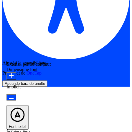
Ajustări la accesibilitate
Extensii pentru conținut
Dimensiune font
Propulsat de
OneTap
Ascunde bara de unelte
Implicit
Font lizibil