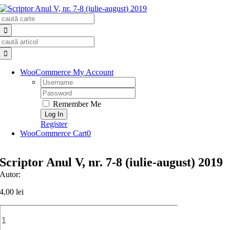
Skip
Search
to
for:
content
Search
for:
WooCommerce My Account
Username:
Password:
Remember Me
Register
WooCommerce Cart
0
Scriptor Anul V, nr. 7-8 (iulie-august) 2019
Autor:
4,00
lei
Cantitate
Scriptor
Anul