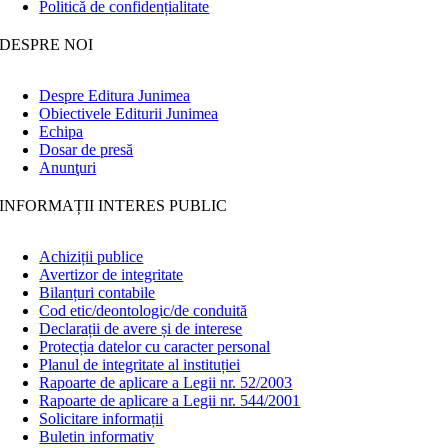
Politică de confidențialitate
DESPRE NOI
Despre Editura Junimea
Obiectivele Editurii Junimea
Echipa
Dosar de presă
Anunţuri
INFORMAȚII INTERES PUBLIC
Achiziții publice
Avertizor de integritate
Bilanțuri contabile
Cod etic/deontologic/de conduită
Declarații de avere și de interese
Protecția datelor cu caracter personal
Planul de integritate al instituției
Rapoarte de aplicare a Legii nr. 52/2003
Rapoarte de aplicare a Legii nr. 544/2001
Solicitare informații
Buletin informativ