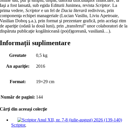
online sau, pur şi simplu, dispar, datorită dificultăţilor financiare, la
Iaşi a fost lansată, sub egida Editurii Junimea, revista
Scriptor
. La
prima vedere,
Scriptor
e un fel de
Dacia literară
redivivus, prin
componenţa echipei manageriale (Lucian Vasiliu, Liviu Apetroaie,
Vasilian Doboş ş.a.), prin format şi prezentare grafică, prin acelaşi ritm
de apariţie (odată la două luni), prin „transferul” unor colaboratori de la
dispăruta publicaţie kogălniceană (po(d)goreană, vasiliană…).
Informații suplimentare
Greutate
0,5 kg
An apariţie:
2016
Format:
19×29 cm
Număr de pagini:
144
Cărţi din aceeaşi colecţie
Scriptor
,