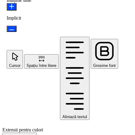
Înălțime linie
Implicit
Cursor
Spațiu între litere
Grosime font
Aliniază textul
Extensii pentru culori