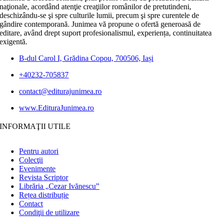
naţionale, acordând atenţie creaţiilor românilor de pretutindeni,
deschizându-se şi spre culturile lumii, precum şi spre curentele de
gândire contemporană. Junimea vă propune o ofertă generoasă de
editare, având drept suport profesionalismul, experiența, continuitatea
exigentă.
B-dul Carol I, Grădina Copou, 700506, Iași
+40232-705837
contact@editurajunimea.ro
www.EdituraJunimea.ro
INFORMAŢII UTILE
Pentru autori
Colecţii
Evenimente
Revista Scriptor
Librăria „Cezar Ivănescu”
Rețea distribuție
Contact
Condiţii de utilizare