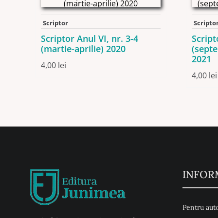
Scriptor
Scripto
Scriptor Anul VI, nr. 3-4
Script
(martie-aprilie) 2020
(sept
2021
4,00
lei
4,00
lei
INFOR
Pentru auto