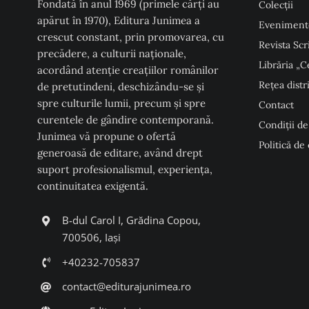
Fondată în anul 1969 (primele cărți au
Colecţii
apărut în 1970), Editura Junimea a
Eveniment
crescut constant, prin promovarea, cu
Revista Scr
precădere, a culturii naţionale,
Librăria „C
acordând atenţie creaţiilor românilor
Rețea distr
de pretutindeni, deschizându-se şi
spre culturile lumii, precum şi spre
Contact
curentele de gândire contemporană.
Condiţii de
Junimea vă propune o ofertă
Politică de
generoasă de editare, având drept
suport profesionalismul, experiența,
continuitatea exigentă.
B-dul Carol I, Grădina Copou,
700506, Iași
+40232-705837
contact@editurajunimea.ro