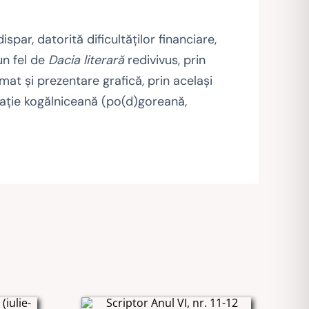
ispar, datorită dificultăţilor financiare,
un fel de
Dacia literară
redivivus, prin
mat şi prezentare grafică, prin acelaşi
icaţie kogălniceană (po(d)goreană,