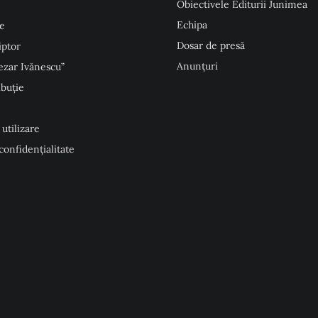
Obiectivele Editurii Junimea
Echipa
e
Dosar de presă
iptor
Anunţuri
ezar Ivănescu”
ibuție
 utilizare
 confidențialitate