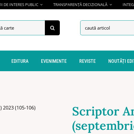
I DE INTERES PUBLIC
TRANSPARENȚĂ DECIZIONALĂ
INTEG
h
Search
for:
EDITURA
EVENIMENTE
REVISTE
NOUTĂȚI ED
Scriptor An
(septembri