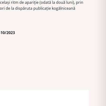
celaşi ritm de apariţie (odată la două luni), prin
octombrie)
ori de la dispăruta publicaţie kogălniceană
2023
(105-
106)
-10/2023