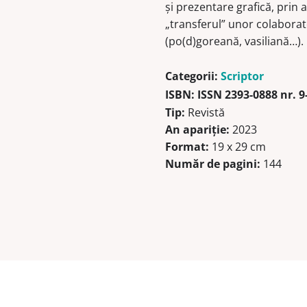
şi prezentare grafică, prin a
„transferul” unor colaborat
(po(d)goreană, vasiliană…).
Categorii:
Scriptor
ISBN:
ISSN 2393-0888 nr. 9
Tip:
Revistă
An apariție:
2023
Format:
19 x 29 cm
Număr de pagini:
144