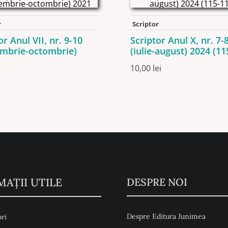
r
Scriptor
or Anul VII, nr. 9-10
Scriptor Anul X, nr. 7-
embrie-octombrie)
(iulie-august) 2024 (11
10,00
lei
MAŢII UTILE
DESPRE NOI
Despre Editura Junimea
ri