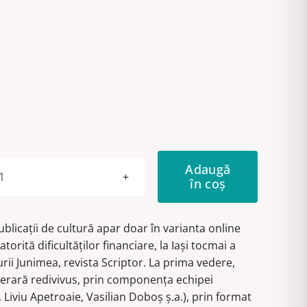
Adaugă
în coș
Cantitate
Scriptor
Anul
publicaţii de cultură apar doar în varianta online
IX,
torită dificultăţilor financiare, la Iaşi tocmai a
nr.
urii Junimea, revista Scriptor. La prima vedere,
9-
iterară redivivus, prin componenţa echipei
10
 Liviu Apetroaie, Vasilian Doboş ş.a.), prin format
(septembrie-