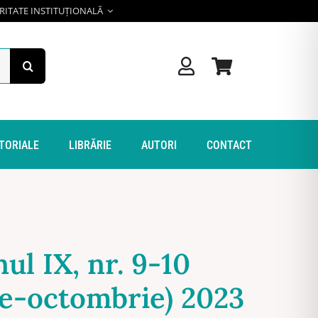
RITATE INSTITUȚIONALĂ
ITORIALE
LIBRĂRIE
AUTORI
CONTACT
ul IX, nr. 9-10
e-octombrie) 2023