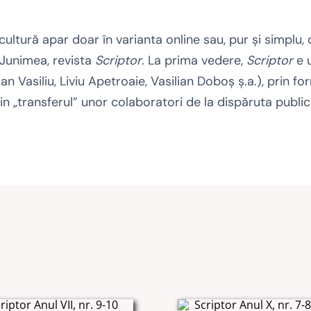
cultură apar doar în varianta online sau, pur şi simplu, d
i Junimea, revista
Scriptor
. La prima vedere,
Scriptor
e 
Vasiliu, Liviu Apetroaie, Vasilian Doboş ş.a.), prin for
prin „transferul” unor colaboratori de la dispăruta publ