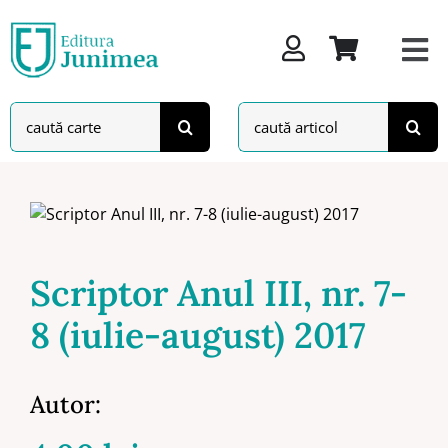
Skip
to
content
Search
Search
for:
for:
Scriptor Anul III, nr. 7-
8 (iulie-august) 2017
Autor: