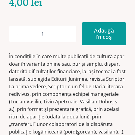
4,00
lei
Adaugă
în coș
Cantitate
Scriptor
Anul
În condiţiile în care multe publicaţii de cultură apar
III,
doar în varianta online sau, pur şi simplu, dispar,
nr.
datorită dificultăţilor financiare, la Iaşi tocmai a fost
7-
lansată, sub egida Editurii Junimea, revista Scriptor.
8
La prima vedere, Scriptor e un fel de Dacia literară
(iulie-
redivivus, prin componenţa echipei manageriale
august)
(Lucian Vasiliu, Liviu Apetroaie, Vasilian Doboş ş.
2017
a.), prin format şi prezentare grafică, prin acelaşi
ritm de apariţie (odată la două luni), prin
„transferul” unor colaboratori de la dispăruta
publicaţie kogălniceană (po(d)goreană, vasiliană…).