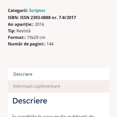
Categorii:
Scriptor
ISBN:
ISSN 2393-0888 nr. 7-8/2017
An apariţie::
2016
Tip:
Revistă
Format::
19x29 cm
Număr de pagini::
144
Descriere
Informații suplimentare
Descriere
În condiţiile în care multe publicaţii de