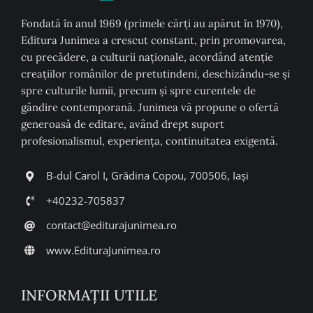
Fondată în anul 1969 (primele cărți au apărut în 1970),
Editura Junimea a crescut constant, prin promovarea,
cu precădere, a culturii naţionale, acordând atenţie
creaţiilor românilor de pretutindeni, deschizându-se şi
spre culturile lumii, precum şi spre curentele de
gândire contemporană. Junimea vă propune o ofertă
generoasă de editare, având drept suport
profesionalismul, experiența, continuitatea exigentă.
B-dul Carol I, Grădina Copou, 700506, Iași
+40232-705837
contact@editurajunimea.ro
www.EdituraJunimea.ro
INFORMAŢII UTILE