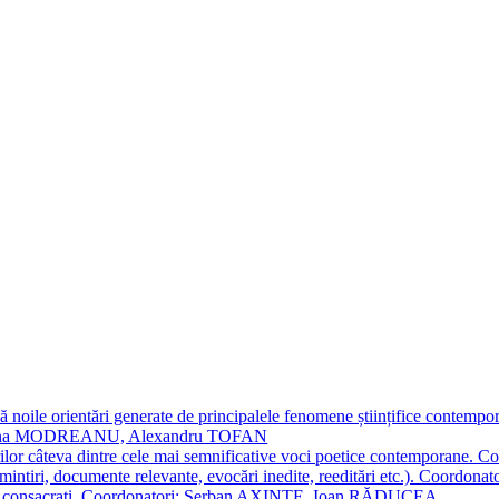
 noile orientări generate de principalele fenomene științifice contempora
Simona MODREANU, Alexandru TOFAN
titorilor câteva dintre cele mai semnificative voci poetice contempor
i (amintiri, documente relevante, evocări inedite, reeditări etc.). Co
poeți consacraţi. Coordonatori: Șerban AXINTE, Ioan RĂDUCEA