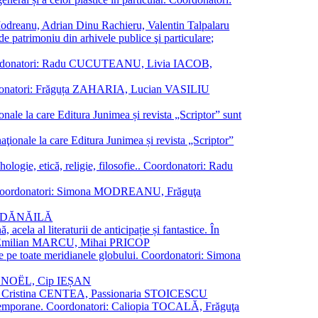
a Modreanu, Adrian Dinu Rachieru, Valentin Talpalaru
de patrimoniu din arhivele publice şi particulare;
ală. Coordonatori: Radu CUCUTEANU, Livia IACOB,
 Coordonatori: Frăguța ZAHARIA, Lucian VASILIU
ionale la care Editura Junimea și revista „Scriptor” sunt
 naţionale la care Editura Junimea și revista „Scriptor”
logie, etică, religie, filosofie.. Coordonatori: Radu
versal. Coordonatori: Simona MODREANU, Frăguţa
rina DĂNĂILĂ
 acela al literaturii de anticipație și fantastice. În
tori: Emilian MARCU, Mihai PRICOP
 de pe toate meridianele globului. Coordonatori: Simona
vier NOËL, Cip IEȘAN
natori: Cristina CENTEA, Passionaria STOICESCU
ce contemporane. Coordonatori: Caliopia TOCALĂ, Frăguţa