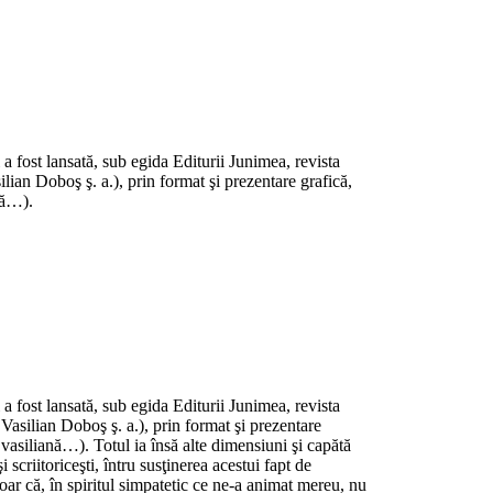
i a fost lansată, sub egida Editurii Junimea, revista
ian Doboş ş. a.), prin format şi prezentare grafică,
nă…).
i a fost lansată, sub egida Editurii Junimea, revista
asilian Doboş ş. a.), prin format şi prezentare
 vasiliană…). Totul ia însă alte dimensiuni şi capătă
scriitoriceşti, întru susţinerea acestui fapt de
doar că, în spiritul simpatetic ce ne-a animat mereu, nu