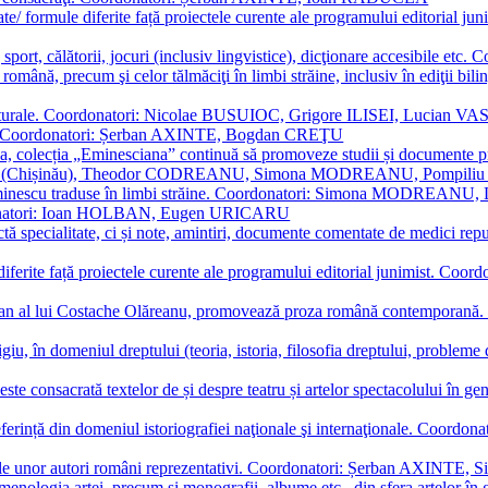
ormate/ formule diferite față proiectele curente ale programului editori
sport, călătorii, jocuri (inclusiv lingvistice), dicţionare accesibile
mba română, precum şi celor tălmăciţi în limbi străine, inclusiv în edi
i culturale. Coordonatori: Nicolae BUSUIOC, Grigore ILISEI, Lucian V
erare. Coordonatori: Șerban AXINTE, Bogdan CREŢU
ea, colecția „Eminesciana” continuă să promoveze studii și documente pri
i CIMPOI (Chișinău), Theodor CODREANU, Simona MODREANU, Pomp
 Eminescu traduse în limbi străine. Coordonatori: Simona MODREANU
oordonatori: Ioan HOLBAN, Eugen URICARU
ictă specialitate, ci și note, amintiri, documente comentate de medici 
mule diferite față proiectele curente ale programului editorial junimi
 roman al lui Costache Olăreanu, promovează proza română contempor
tigiu, în domeniul dreptului (teoria, istoria, filosofia dreptului, problem
 este consacrată textelor de și despre teatru și artelor spectacolului 
referință din domeniul istoriografiei naţionale şi internaţionale. C
tive, ale unor autori români reprezentativi. Coordonatori: Șerban AX
menologia artei, precum și monografii, albume etc., din sfera artelor în g