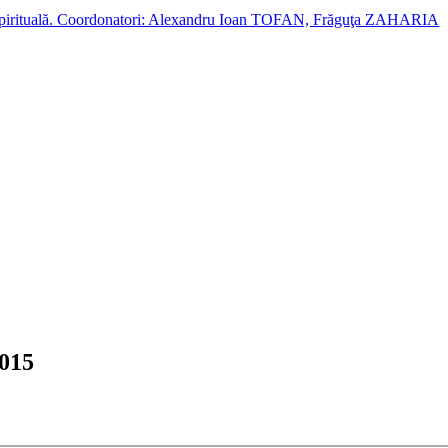
cție spirituală. Coordonatori: Alexandru Ioan TOFAN, Frăguţa ZAHARIA
2015