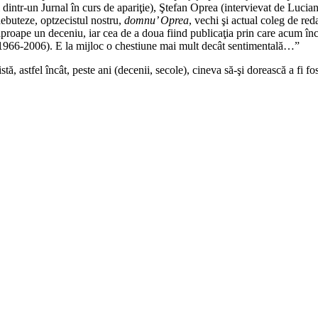
 dintr-un Jurnal în curs de apariţie), Ştefan Oprea (intervievat de Lucia
 debuteze, optzecistul nostru,
domnu’ Oprea
, vechi şi actual coleg de re
aproape un deceniu, iar cea de a doua fiind publicaţia prin care acum înce
1966-2006). E la mijloc o chestiune mai mult decât sentimentală…”
ă, astfel încât, peste ani (decenii, secole), cineva să-şi dorească a fi f