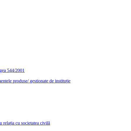
egea 544/2001
entele produse/ gestionate de instituție
relația cu societatea civilă