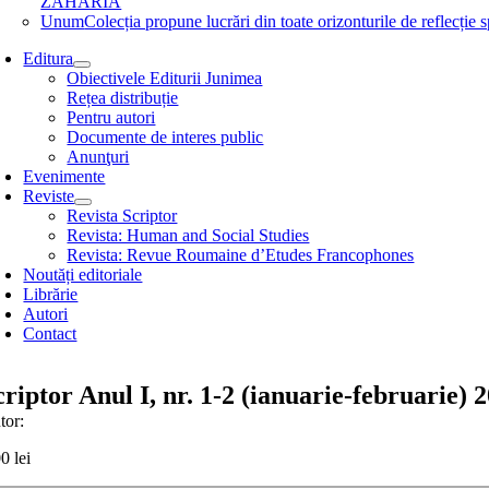
ZAHARIA
Unum
Colecția propune lucrări din toate orizonturile de refle
Editura
Obiectivele Editurii Junimea
Rețea distribuție
Pentru autori
Documente de interes public
Anunţuri
Evenimente
Reviste
Revista Scriptor
Revista: Human and Social Studies
Revista: Revue Roumaine d’Etudes Francophones
Noutăți editoriale
Librărie
Autori
Contact
criptor Anul I, nr. 1-2 (ianuarie-februarie) 
tor:
00
lei