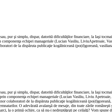
Adaugă în coș
sau, pur şi simplu, dispar, datorită dificultăţilor financiare, la Iaşi tocma
rin componenţa echipei manageriale (Lucian Vasiliu, LiviuApetroaie, Vasil
olaboratori de la dispăruta publicaţie kogălniceană (po(d)goreană, vasilia
sau, pur şi simplu, dispar, datorită dificultăţilor financiare, la Iaşi tocma
 prin componenţa echipei manageriale (Lucian Vasiliu, Liviu Apetroaie, V
” unor colaboratori de la dispăruta publicaţie kogălniceană (po(d)goreană,
semnatarilor. O adevărată avalanşă de mesaje, din toate zările româneşti şi 
arci, la o primă ochire, ca să nu-i nedreptăţeşti pe ceilalţi? Vom spune 