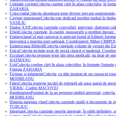
Celelalte cuvinte
Colecția conține cărți în afara colecțiilor, în f
ZAHARIA
Colocvialia
Colecţia abordează teme diverse precum gastronomie, 
Cuvinte migratoare
Colecţia este dedicată poeţilor traduşi în li
VASILIU
Dialog XXI
Colecţia cuprinde convorbiri, interviuri, dialogur
Efigii
Colecţia cuprinde, în esență, monografii și profiluri lit
Eminesciana
Cel mai cunoscut și apreciat brand al Editurii Junim
lingvistică a marelui poet național. Coordonatori: Miha
Eminesciana Bibliofil
Colecția cuprinde volume de versuri din
Epica
Colecţia include texte de proză clasică și modernă. C
Esculap
Colecția propune texte din sfera medicală, nu doar de str
HATMANU
Exit
Colecția conține cărți în afara colecțiilor, în formate/ for
Frăguţa ZAHARIA
Ficţiune şi infanterie
Colecția, cu titlu inspirat de un cunoscut
MODREANU
Fides
Colecția reunește lucrări de referință ale unor autori de pres
VIERIU, Codrin MACOVEI
Hamletarium
Pornind de la un personaj-simbol universal, colecția
MODREANU
Historia magistra vitae
Colecția cuprinde studii și documente de 
TURLIUC
Integrum
Colecția cuprinde operele integrale, în ediții defini
Lumea artei
Colecția propune eseuri de estetică, filosofie sau feno