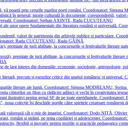
plă, vă poartă prin cerurile marilor poeți români. Coordonatori: Simon
istică în general; istorie culturală în documente, corespondență, valori 
și universală. Coordonatori: Șerban AXINTE, Radu CUCUTEANU
editări ale unor opere fundamentale din literatura română și univers
espondenţă, valori de patrimoniu din arhivele publice şi particulare.
. Coordonatori: Radu CUCUTEANU, Radu GĂINĂ
, premiate de jurii abilitate, la concursurile și festivalurile literare naţ
ză), premiate de jurii abilitate, la concursurile și festivalurile literare
ARIA
 de larg interes din domeniile: economie, sociologie, antropologie, psiho
storie literară, precum și eseurilor critice din spațiul românesc și uni
toate spațiile literare ale lumii. Coordonatori: Simona MODREANU, So
a cititorilor un filon cu rădăcini adânci și vechi în creativitatea ieșeană,
emporani ilustrativi pentru genul SF de pe toate meridianele. Coordona
”, noua colecție își deschide porțile către spiritele creatoare românești
enată valorează cât o mie de imagini. Coordonatori: Dodo NIȚĂ, Oli
porani, români şi străini, pe tema copilăriei și adolescenţei. Coordo
constructiv, flexibil și inovativ pentru teoriile și practicile pedagogi