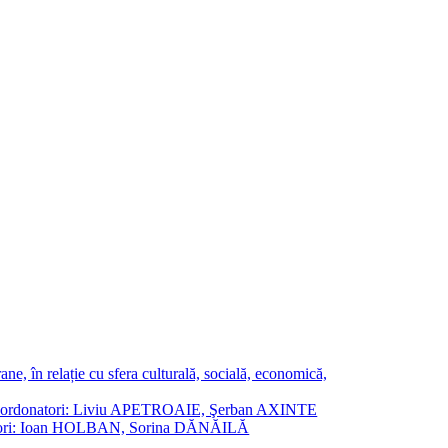
ne, în relație cu sfera culturală, socială, economică,
ane. Coordonatori: Liviu APETROAIE, Şerban AXINTE
ordonatori: Ioan HOLBAN, Sorina DĂNĂILĂ