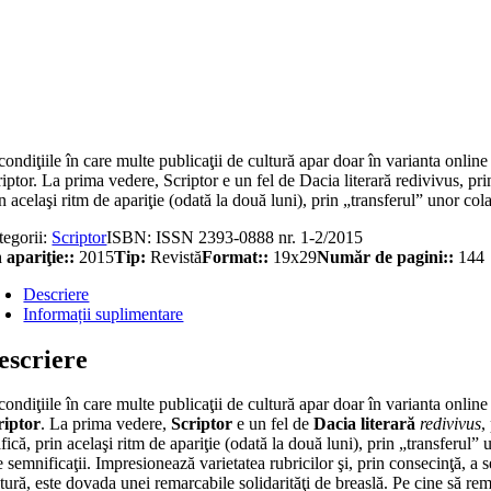
titate
iptor
ul
nuarie-
condiţiile în care multe publicaţii de cultură apar doar în varianta online 
ruarie)
iptor. La prima vedere, Scriptor e un fel de Dacia literară redivivus, p
15
n acelaşi ritm de apariţie (odată la două luni), prin „transferul” unor c
tegorii:
Scriptor
ISBN:
ISSN 2393-0888 nr. 1-2/2015
 apariţie::
2015
Tip:
Revistă
Format::
19x29
Număr de pagini::
144
Descriere
Informații suplimentare
escriere
condiţiile în care multe publicaţii de cultură apar doar în varianta online 
riptor
. La prima vedere,
Scriptor
e un fel de
Dacia literară
redivivus
,
fică, prin acelaşi ritm de apariţie (odată la două luni), prin „transferul
e semnificaţii. Impresionează varietatea rubricilor şi, prin consecinţă, a 
tură, este dovada unei remarcabile solidarităţi de breaslă. Pe cine să rem