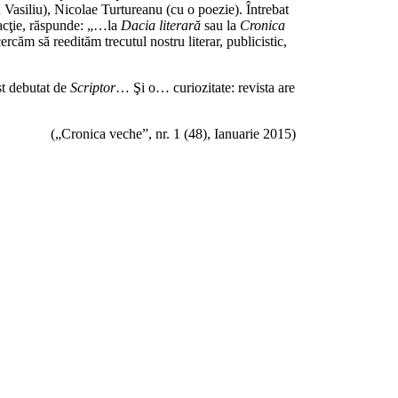
n Vasiliu), Nicolae Turtureanu (cu o poezie). Întrebat
dacţie, răspunde: „…la
Dacia literară
sau la
Cronica
rcăm să reedităm trecutul nostru literar, publicistic,
ost debutat de
Scriptor
… Şi o… curiozitate: revista are
(„Cronica veche”, nr. 1 (48), Ianuarie 2015)