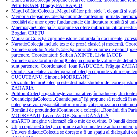
Petru BEJAN, Dragoș PĂTRAȘCU
Magul călător
Colecția „Magul călător prin stele”, elegantă și su
Memoria clepsidrei
Colecţia cuprinde confesiuni, jurnale, memorial
reeditări ale unor opere fundamentale din literatura română 
Mnemosyne
Colecția își propune să ofere publicului cititor re
Bogdan CREȚU
Mousaion
Colecţia cuprinde istorie culturală în documente, cor
Narratio
Colecţia include texte de proză clasică și modernă
Numele poetului (debut)
Colecţia cuprinde volume de debut (poezie)
partenere. Coordonatori: Șerban AXINTE, Livia IACOB
Numele prozatorului (debut)
Colecţia cuprinde volume de debut (pro
sunt partenere. Coordonatori: Ioan RĂDUCEA, Frăguța ZAH
Omul şi societatea contemporană
Colecția cuprinde volume pe teme
CUCUTEANU, Simona MODREANU
Orizontul lecturii
Colecția este destinată studiilor de teorie și i
ZAHARIA
Polifonii
Colecția găzduiește voci narative, în traducere, din 
Quanticipaţia
Colecța „Quanticipația” își propune să readucă în atenți
colecție se vor regăsi atât autori români, cât și prozatori cont
Românii de pretutindeni
Continuare a colecției „Românii din Paris
MODREANU, Livia IACOB, Sorina DĂNĂILĂ
smART
O imagine valorează cât o mie de cuvinte. O bandă des
Ulița copilăriei
Colecţia cuprinde cărţi semnate de autori contem
Univers didactic
Colecția se dorește a fi un spațiu al dialogului 