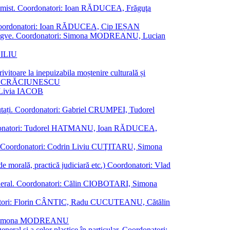
al junimist. Coordonatori: Ioan RĂDUCEA, Frăguţa
 etc. Coordonatori: Ioan RĂDUCEA, Cip IEȘAN
ţii bilingve. Coordonatori: Simona MODREANU, Lucian
ASILIU
vitoare la inepuizabila moștenire culturală și
iliu CRĂCIUNESCU
, Livia IACOB
reputați. Coordonatori: Gabriel CRUMPEI, Tudorel
st. Coordonatori: Tudorel HATMANU, Ioan RĂDUCEA,
ană. Coordonatori: Codrin Liviu CUŢITARU, Simona
e de morală, practică judiciară etc.) Coordonatori: Vlad
în general. Coordonatori: Călin CIOBOTARI, Simona
oordonatori: Florin CÂNTIC, Radu CUCUTEANU, Cătălin
INTE, Simona MODREANU
eneral și a celor plastice în particular. Coordonatori: