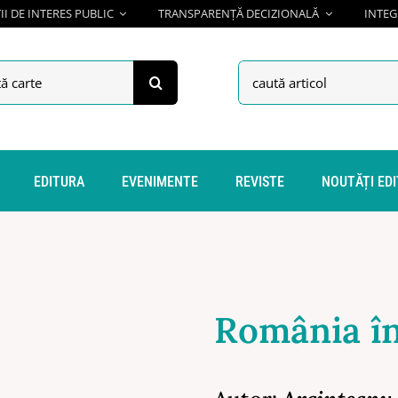
I DE INTERES PUBLIC
TRANSPARENȚĂ DECIZIONALĂ
INTEG
h
Search
for:
EDITURA
EVENIMENTE
REVISTE
NOUTĂȚI ED
România în