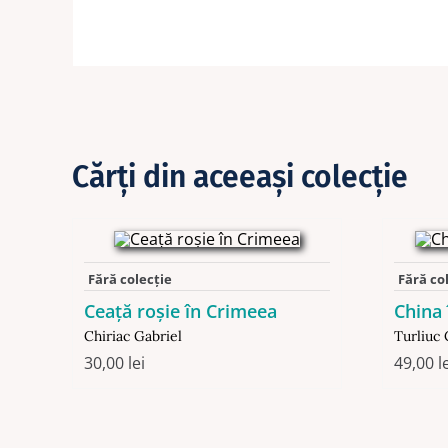
Cărţi din aceeaşi colecţie
Fără colecție
Fără co
Ceață roșie în Crimeea
China 
Chiriac Gabriel
Turliuc 
30,00
lei
49,00
l