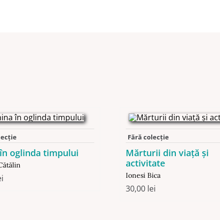
lecție
Fără colecție
în oglinda timpului
Mărturii din viaţă şi
activitate
Cătălin
Ionesi Bica
ei
30,00
lei