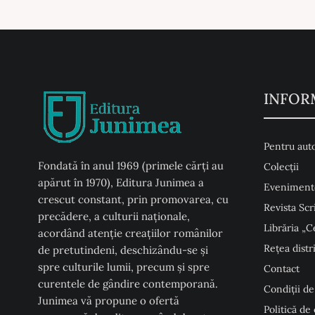
INFOR
Pentru auto
Fondată în anul 1969 (primele cărți au
Colecţii
apărut în 1970), Editura Junimea a
Eveniment
crescut constant, prin promovarea, cu
Revista Scr
precădere, a culturii naţionale,
Librăria „C
acordând atenţie creaţiilor românilor
Rețea distr
de pretutindeni, deschizându-se şi
spre culturile lumii, precum şi spre
Contact
curentele de gândire contemporană.
Condiţii de
Junimea vă propune o ofertă
Politică de