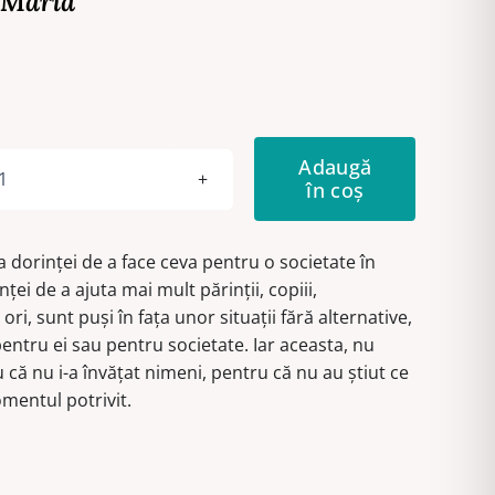
 Maria
Adaugă
în coș
Cantitate
România
în
 dorinţei de a face ceva pentru o societate în
terapie
ţei de a ajuta mai mult părinţii, copiii,
ori, sunt puşi în faţa unor situaţii fără alternative,
pentru ei sau pentru societate. Iar aceasta, nu
u că nu i-a învăţat nimeni, pentru că nu au ştiut ce
omentul potrivit.