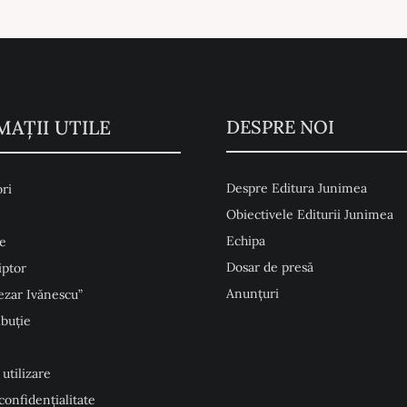
MAŢII UTILE
DESPRE NOI
Despre Editura Junimea
ri
Obiectivele Editurii Junimea
Echipa
e
Dosar de presă
iptor
Anunţuri
ezar Ivănescu”
ibuție
 utilizare
 confidențialitate