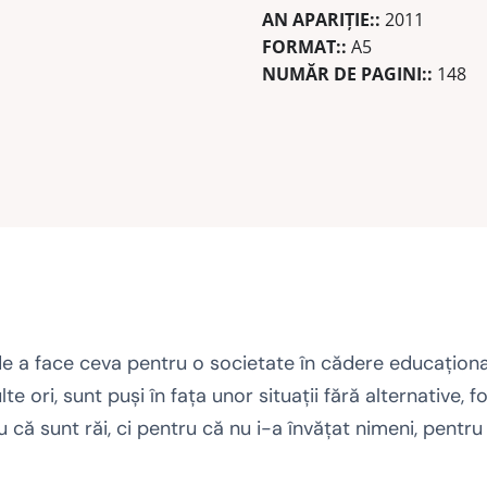
AN APARIŢIE::
2011
FORMAT::
A5
NUMĂR DE PAGINI::
148
e a face ceva pentru o societate în cădere educaţional
ulte ori, sunt puşi în faţa unor situaţii fără alternative,
 că sunt răi, ci pentru că nu i-a învăţat nimeni, pentru