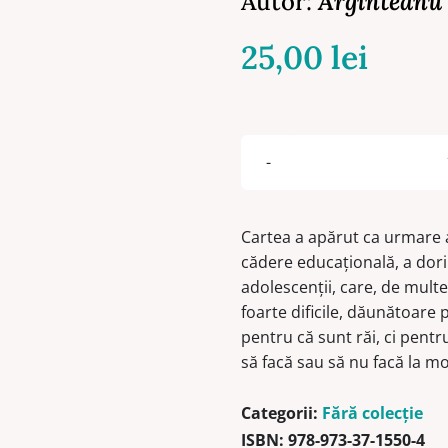
Autor:
Arginteanu
25,00
lei
Cartea a apărut ca urmare a
cădere educaţională, a dorin
adolescenţii, care, de multe 
foarte dificile, dăunătoare 
pentru că sunt răi, ci pentr
să facă sau să nu facă la m
Categorii:
Fără colecție
ISBN:
978-973-37-1550-4