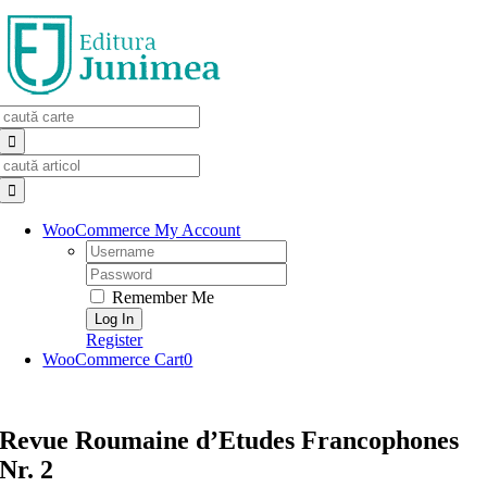
Skip
to
content
Search
for:
Search
for:
WooCommerce My Account
Username:
Password:
Remember Me
Register
WooCommerce Cart
0
Revue Roumaine d’Etudes Francophones
Nr. 2