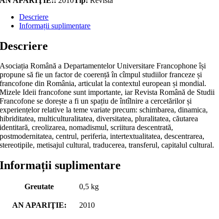
AN APARIŢIE::
2010
Tip:
Revistă
Descriere
Informații suplimentare
Descriere
Asociația Română a Departamentelor Universitare Francophone își
propune să fie un factor de coerență în cîmpul studiilor franceze și
francofone din România, articulat la contextul european și mondial.
Mizele Ideii francofone sunt importante, iar Revista Română de Studii
Francofone se dorește a fi un spațiu de întîlnire a cercetărilor și
experiențelor relative la teme variate precum: schimbarea, dinamica,
hibriditatea, multiculturalitatea, diversitatea, pluralitatea, căutarea
identitară, creolizarea, nomadismul, scriitura descentrată,
postmodernitatea, centrul, periferia, intertextualitatea, descentrarea,
stereotipile, metisajul cultural, traducerea, transferul, capitalul cultural.
Informații suplimentare
Greutate
0,5 kg
AN APARIŢIE:
2010