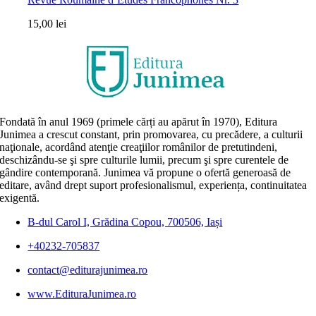
15,00
lei
Fondată în anul 1969 (primele cărți au apărut în 1970), Editura
Junimea a crescut constant, prin promovarea, cu precădere, a culturii
naţionale, acordând atenţie creaţiilor românilor de pretutindeni,
deschizându-se şi spre culturile lumii, precum şi spre curentele de
gândire contemporană. Junimea vă propune o ofertă generoasă de
editare, având drept suport profesionalismul, experiența, continuitatea
exigentă.
B-dul Carol I, Grădina Copou, 700506, Iași
+40232-705837
contact@editurajunimea.ro
www.EdituraJunimea.ro