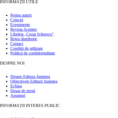
INFORMAŢII UTILE
Pentru autori
Colecţii
Evenimente
Revista Scriptor
Librăria „Cezar Ivănescu”
Rețea distribuție
Contact
Condiţii de utilizare
Politică de confidențialitate
DESPRE NOI
Despre Editura Junimea
Obiectivele Editurii Junimea
Echipa
Dosar de presă
Anunţuri
INFORMAȚII INTERES PUBLIC