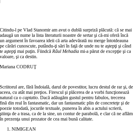
Adaugă în coș
Citindu-l pe Vlad Stanomir am avut o dublă surpriză plăcută: că se mai
adaugă un nume la lista literaturii noastre de sertar şi că-mi oferă încă
un argument în favoarea ideii că arta adevărată nu merge întotdeauna
pe cărări cunoscute, putându-ţi sări în faţă de unde nu te aştepţi şi când
te aştepţi mai puţin. Fiindcă
Râul Mehadia
mi-a părut de excepţie şi ca
valoare, şi ca destin.
Mariana CODRUŢ
Scriitorul are, fără îndoială, darul de povestitor, lucru destul de rar şi, d
aceea, cu atât mai preţios. Firescul şi plăcerea de a vorbi funcţionează
natural ca o
captatio
. Dacă adăugăm gustul pentru fabulos, trecerea
fină din real în fantasmatic, dar un fantasmatic plin de concreteţe şi de
poezie totodată, jocurile textuale, punerea în abis a actului scrierii,
ştiinţa de a trasa, ca de la sine, un contur de parabolă, e clar că ne aflăm
în prezenţa unui prozator de cea mai bună calitate.
NIMIGEAN