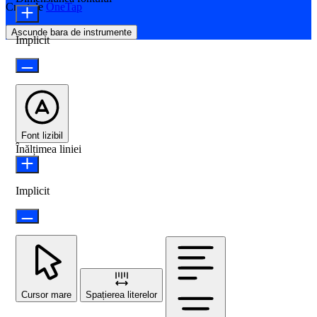
Creat de
OneTap
Ascunde bara de instrumente
Implicit
Font lizibil
Înălțimea liniei
Implicit
Cursor mare
Spațierea literelor