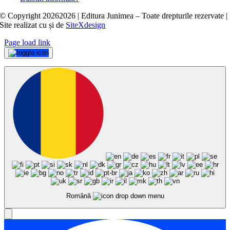
© Copyright
20262026 | Editura Junimea – Toate drepturile rezervate |
Site realizat cu
și
de
SiteXdesign
Page load link
Română