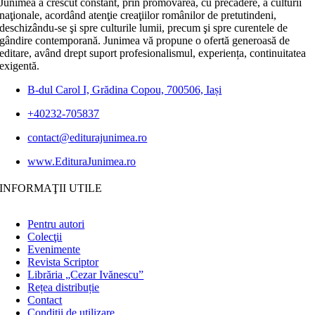
Junimea a crescut constant, prin promovarea, cu precădere, a culturii
naţionale, acordând atenţie creaţiilor românilor de pretutindeni,
deschizându-se şi spre culturile lumii, precum şi spre curentele de
gândire contemporană. Junimea vă propune o ofertă generoasă de
editare, având drept suport profesionalismul, experiența, continuitatea
exigentă.
B-dul Carol I, Grădina Copou, 700506, Iași
+40232-705837
contact@editurajunimea.ro
www.EdituraJunimea.ro
INFORMAŢII UTILE
Pentru autori
Colecţii
Evenimente
Revista Scriptor
Librăria „Cezar Ivănescu”
Rețea distribuție
Contact
Condiţii de utilizare