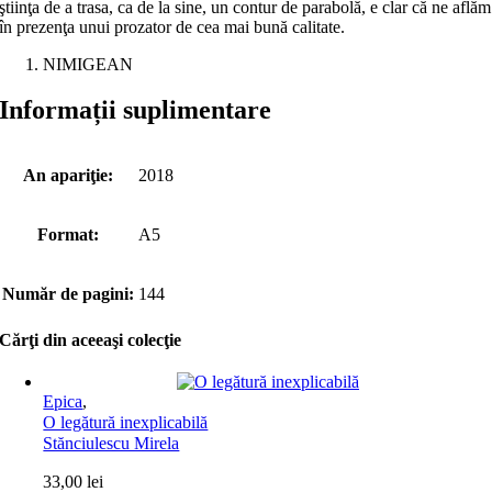
ştiinţa de a trasa, ca de la sine, un contur de parabolă, e clar că ne aflăm
în prezenţa unui prozator de cea mai bună calitate.
NIMIGEAN
Informații suplimentare
An apariţie:
2018
Format:
A5
Număr de pagini:
144
Cărţi din aceeaşi colecţie
Epica
,
O legătură inexplicabilă
Stănciulescu Mirela
33,00
lei