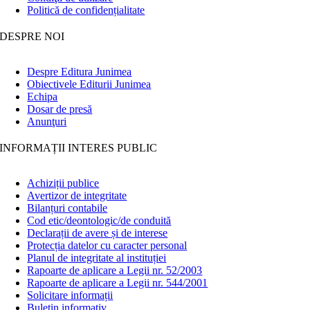
Politică de confidențialitate
DESPRE NOI
Despre Editura Junimea
Obiectivele Editurii Junimea
Echipa
Dosar de presă
Anunţuri
INFORMAȚII INTERES PUBLIC
Achiziții publice
Avertizor de integritate
Bilanțuri contabile
Cod etic/deontologic/de conduită
Declarații de avere și de interese
Protecția datelor cu caracter personal
Planul de integritate al instituției
Rapoarte de aplicare a Legii nr. 52/2003
Rapoarte de aplicare a Legii nr. 544/2001
Solicitare informații
Buletin informativ