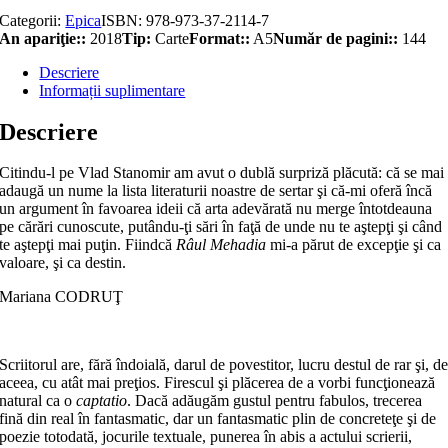
Categorii:
Epica
ISBN:
978-973-37-2114-7
An apariţie::
2018
Tip:
Carte
Format::
A5
Număr de pagini::
144
Descriere
Informații suplimentare
Descriere
Citindu-l pe Vlad Stanomir am avut o dublă surpriză plăcută: că se mai
adaugă un nume la lista literaturii noastre de sertar şi că-mi oferă încă
un argument în favoarea ideii că arta adevărată nu merge întotdeauna
pe cărări cunoscute, putându-ţi sări în faţă de unde nu te aştepţi şi când
te aştepţi mai puţin. Fiindcă
Râul Mehadia
mi-a părut de excepţie şi ca
valoare, şi ca destin.
Mariana CODRUŢ
Scriitorul are, fără îndoială, darul de povestitor, lucru destul de rar şi, d
aceea, cu atât mai preţios. Firescul şi plăcerea de a vorbi funcţionează
natural ca o
captatio
. Dacă adăugăm gustul pentru fabulos, trecerea
fină din real în fantasmatic, dar un fantasmatic plin de concreteţe şi de
poezie totodată, jocurile textuale, punerea în abis a actului scrierii,