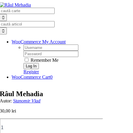
Skip
Search
to
for:
content
Search
for:
WooCommerce My Account
Username:
Password:
Remember Me
Register
WooCommerce Cart
0
Râul Mehadia
Autor:
Stanomir Vlad
30,00
lei
Cantitate
Râul
Mehadia