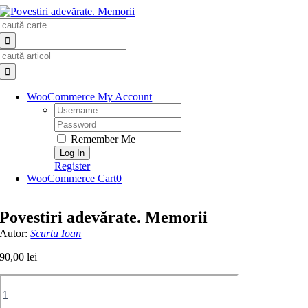
Skip
Search
to
for:
content
Search
for:
WooCommerce My Account
Username:
Password:
Remember Me
Register
WooCommerce Cart
0
Povestiri adevărate. Memorii
Autor:
Scurtu Ioan
90,00
lei
Cantitate
Povestiri
adevărate.