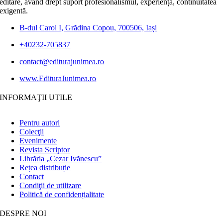
editare, având drept suport profesionalismul, experiența, continuitatea
exigentă.
B-dul Carol I, Grădina Copou, 700506, Iași
+40232-705837
contact@editurajunimea.ro
www.EdituraJunimea.ro
INFORMAŢII UTILE
Pentru autori
Colecţii
Evenimente
Revista Scriptor
Librăria „Cezar Ivănescu”
Rețea distribuție
Contact
Condiţii de utilizare
Politică de confidențialitate
DESPRE NOI