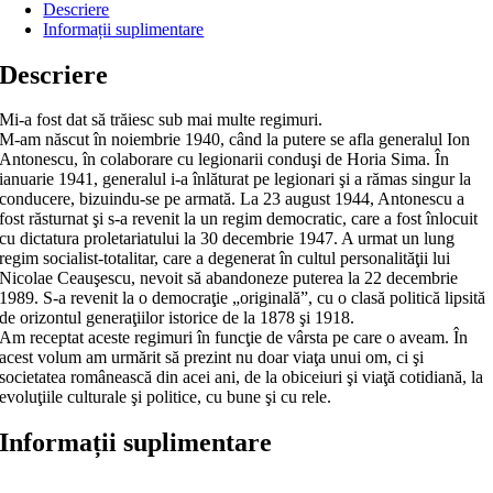
Descriere
Informații suplimentare
Descriere
Mi-a fost dat să trăiesc sub mai multe regimuri.
M-am născut în noiembrie 1940, când la putere se afla generalul Ion
Antonescu, în colaborare cu legionarii conduşi de Horia Sima. În
ianuarie 1941, generalul i-a înlăturat pe legionari şi a rămas singur la
conducere, bizuindu-se pe armată. La 23 august 1944, Antonescu a
fost răsturnat şi s-a revenit la un regim democratic, care a fost înlocuit
cu dicta­tura proletariatului la 30 decembrie 1947. A urmat un lung
regim socialist-totalitar, care a degenerat în cultul persona­lită­ţii lui
Nicolae Ceauşescu, nevoit să abandoneze puterea la 22 decembrie
1989. S-a revenit la o democraţie „originală”, cu o clasă politică lipsită
de orizontul generaţiilor istorice de la 1878 şi 1918.
Am receptat aceste regimuri în funcţie de vârsta pe care o aveam. În
acest volum am urmărit să prezint nu doar viaţa unui om, ci şi
societatea românească din acei ani, de la obiceiuri şi viaţă cotidiană, la
evoluţiile culturale şi politice, cu bune şi cu rele.
Informații suplimentare