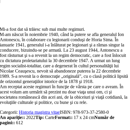
Memorii
Adaugă în coș
Mi-a fost dat să trăiesc sub mai multe regimuri.
M-am născut în noiembrie 1940, când la putere se afla generalul Ion
Antonescu, în colaborare cu legionarii conduşi de Horia Sima. În
ianuarie 1941, generalul i-a înlăturat pe legionari şi a rămas singur la
conducere, bizuindu-se pe armată. La 23 august 1944, Antonescu a
fost răsturnat şi s-a revenit la un regim democratic, care a fost înlocuit
cu dicta­tura proletariatului la 30 decembrie 1947. A urmat un lung
regim socialist-totalitar, care a degenerat în cultul persona­lită­ţii lui
Nicolae Ceauşescu, nevoit să abandoneze puterea la 22 decembrie
1989. S-a revenit la o democraţie „originală”, cu o clasă politică lipsită
de orizontul generaţiilor istorice de la 1878 şi 1918.
Am receptat aceste regimuri în funcţie de vârsta pe care o aveam. În
acest volum am urmărit să prezint nu doar viaţa unui om, ci şi
societatea românească din acei ani, de la obiceiuri şi viaţă cotidiană, la
evoluţiile culturale şi politice, cu bune şi cu rele.
Categorii:
Historia magistra vitae
ISBN:
978-973-37-2580-0
An apariţie::
2022
Tip:
Carte
Format::
17 x 24 cm
Număr de
pagini::
612