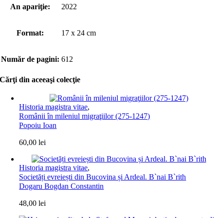
An apariţie:
2022
Format:
17 x 24 cm
Număr de pagini:
612
Cărţi din aceeaşi colecţie
Historia magistra vitae
,
Românii în mileniul migraţiilor (275-1247)
Popoiu Ioan
60,00
lei
Historia magistra vitae
,
Societăți evreiești din Bucovina și Ardeal. B`nai B`rith
Dogaru Bogdan Constantin
48,00
lei