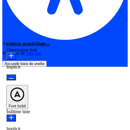
Ajustări la accesibilitate
Extensii pentru conținut
Dimensiune font
Propulsat de
OneTap
Ascunde bara de unelte
Implicit
Font lizibil
Înălțime linie
Implicit