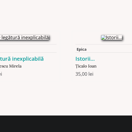
Epica
tură inexplicabilă
Istorii…
escu Mirela
Ţicalo Ioan
ei
35,00
lei