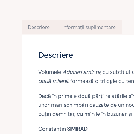
Descriere
Informații suplimentare
Descriere
Volumele
Aduceri aminte
, cu subtitlul
L
două milenii
, formează o trilogie cu te
Dacă în primele două părţi relatările s
unor mari schimbări cauzate de un nou r
puţin demnitar, cu mîinile în buzunar şi
Constantin SIMIRAD