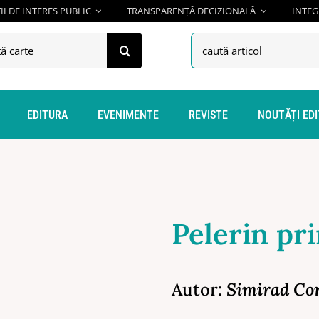
I DE INTERES PUBLIC
TRANSPARENȚĂ DECIZIONALĂ
INTEG
h
Search
for:
EDITURA
EVENIMENTE
REVISTE
NOUTĂȚI ED
Pelerin pr
Autor:
Simirad Co