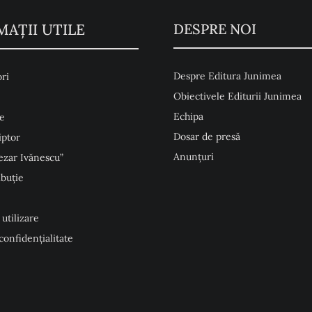
MAŢII UTILE
DESPRE NOI
Despre Editura Junimea
ri
Obiectivele Editurii Junimea
Echipa
e
Dosar de presă
iptor
Anunţuri
ezar Ivănescu”
ibuție
 utilizare
 confidențialitate