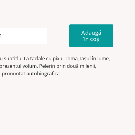
Adaugă
în coș
Cantitate
Pelerin
prin
subtitlul La taclale cu pixul Toma, Iaşul în lume,
două
prezentul volum, Pelerin prin două milenii,
milenii
ă pronunţat autobiografică.