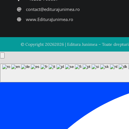
contact@editurajunimea.ro
www.EdituraJunimea.ro
© Copyright
20262026 | Editura Junimea – Toate drepturile