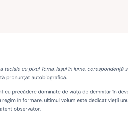
a taclale cu pixul Toma, Iaşul în lume, corespondenţă 
ntă pronunţat autobiografică.
înt cu precădere dominate de viaţa de demnitar în deven
egim în formare, ultimul volum este dedicat vieţii unu
 atent observator.