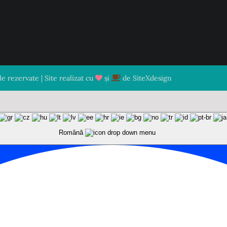
 rezervate | Site realizat cu
și
de
SiteXdesign
Română