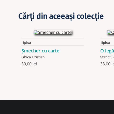
Cărţi din aceeaşi colecţie
Epica
Epica
Şmecher cu carte
O legă
Ghica Cristian
Stănciul
30,00
lei
33,00
l