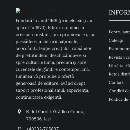
INFOR
Fondată în anul 1969 (primele cărți au
apărut în 1970), Editura Junimea a
Pentru auto
crescut constant, prin promovarea, cu
Colecţii
precădere, a culturii naţionale,
acordând atenţie creaţiilor românilor
Eveniment
de pretutindeni, deschizându-se şi
Revista Scr
spre culturile lumii, precum şi spre
Librăria „C
curentele de gândire contemporană.
Rețea distr
Junimea vă propune o ofertă
Contact
generoasă de editare, având drept
suport profesionalismul, experiența,
Condiţii de
continuitatea exigentă.
Politică de
B-dul Carol I, Grădina Copou,
700506, Iași
+40232-705837