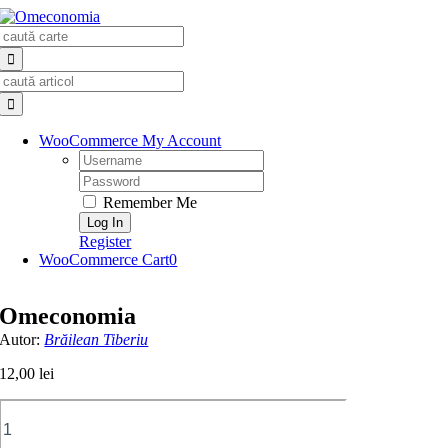
Skip
Search
to
for:
content
Search
for:
WooCommerce My Account
Username:
Password:
Remember Me
Register
WooCommerce Cart
0
Omeconomia
Autor:
Brăilean Tiberiu
12,00
lei
Cantitate
Omeconomia