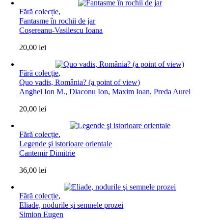
Fără colecție
,
Fantasme în rochii de jar
Coşereanu-Vasilescu Ioana
20,00
lei
Fără colecție
,
Quo vadis, România? (a point of view)
Anghel Ion M.
,
Diaconu Ion
,
Maxim Ioan
,
Preda Aurel
20,00
lei
Fără colecție
,
Legende şi istorioare orientale
Cantemir Dimitrie
36,00
lei
Fără colecție
,
Eliade, nodurile şi semnele prozei
Simion Eugen