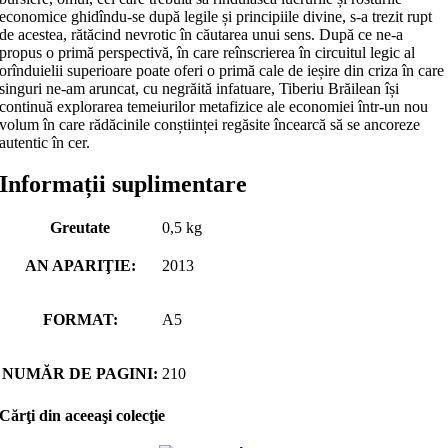
economice ghidîndu-se după legile și principiile divine, s-a trezit rupt
de acestea, rătăcind nevrotic în căutarea unui sens. După ce ne-a
propus o primă perspectivă, în care reînscrierea în circuitul legic al
orînduielii superioare poate oferi o primă cale de ieșire din criza în care
singuri ne-am aruncat, cu negrăită infatuare, Tiberiu Brăilean își
continuă explorarea temeiurilor metafizice ale economiei într-un nou
volum în care rădăcinile conștiinței regăsite încearcă să se ancoreze
autentic în cer.
Informații suplimentare
Greutate
0,5 kg
AN APARIŢIE:
2013
FORMAT:
A5
NUMĂR DE PAGINI:
210
Cărţi din aceeaşi colecţie