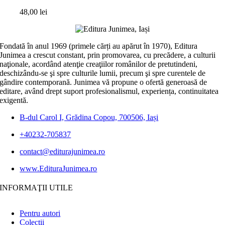
48,00
lei
Fondată în anul 1969 (primele cărți au apărut în 1970), Editura
Junimea a crescut constant, prin promovarea, cu precădere, a culturii
naţionale, acordând atenţie creaţiilor românilor de pretutindeni,
deschizându-se şi spre culturile lumii, precum şi spre curentele de
gândire contemporană. Junimea vă propune o ofertă generoasă de
editare, având drept suport profesionalismul, experiența, continuitatea
exigentă.
B-dul Carol I, Grădina Copou, 700506, Iași
+40232-705837
contact@editurajunimea.ro
www.EdituraJunimea.ro
INFORMAŢII UTILE
Pentru autori
Colecţii