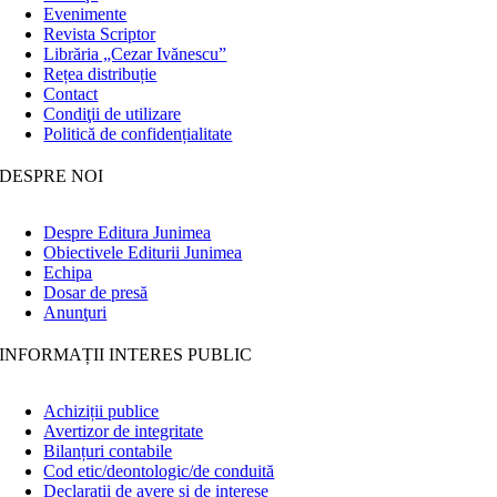
Evenimente
Revista Scriptor
Librăria „Cezar Ivănescu”
Rețea distribuție
Contact
Condiţii de utilizare
Politică de confidențialitate
DESPRE NOI
Despre Editura Junimea
Obiectivele Editurii Junimea
Echipa
Dosar de presă
Anunţuri
INFORMAȚII INTERES PUBLIC
Achiziții publice
Avertizor de integritate
Bilanțuri contabile
Cod etic/deontologic/de conduită
Declarații de avere și de interese