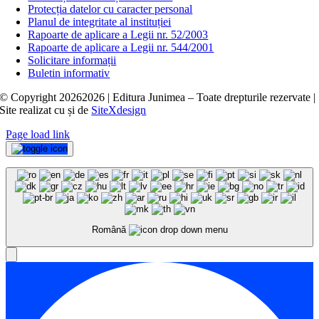
Protecția datelor cu caracter personal
Planul de integritate al instituției
Rapoarte de aplicare a Legii nr. 52/2003
Rapoarte de aplicare a Legii nr. 544/2001
Solicitare informații
Buletin informativ
© Copyright
20262026 | Editura Junimea – Toate drepturile rezervate |
Site realizat cu
și
de
SiteXdesign
Page load link
Română