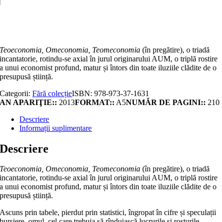
Adaugă în coș
Teoeconomia, Omeconomia, Teomeconomia
(în pregătire), o triadă
incantatorie, rotindu-se axial în jurul originarului AUM, o triplă rostire
a unui economist profund, matur și întors din toate iluziile clădite de o
presupusă știință.
Categorii:
Fără colecție
ISBN:
978-973-37-1631
AN APARIŢIE::
2013
FORMAT::
A5
NUMĂR DE PAGINI::
210
Descriere
Informații suplimentare
Descriere
Teoeconomia, Omeconomia, Teomeconomia
(în pregătire), o triadă
incantatorie, rotindu-se axial în jurul originarului AUM, o triplă rostire
a unui economist profund, matur și întors din toate iluziile clădite de o
presupusă știință.
Ascuns prin tabele, pierdut prin statistici, îngropat în cifre și speculații
bursiere, omul, cel care trebuia să rînduiască lucrurile și rosturile