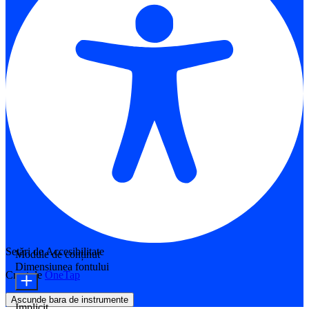
Setări de Accesibilitate
Module de conținut
Dimensiunea fontului
Creat de
OneTap
Ascunde bara de instrumente
Implicit