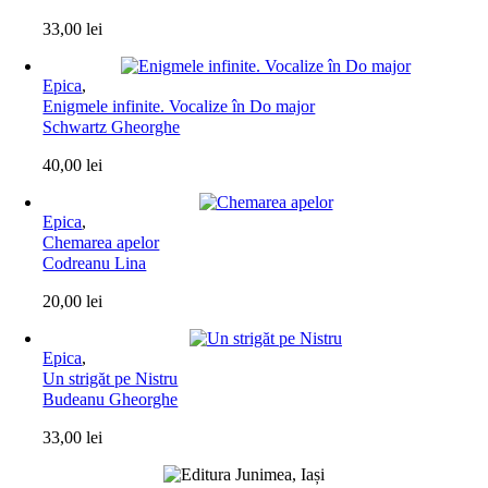
33,00
lei
Epica
,
Enigmele infinite. Vocalize în Do major
Schwartz Gheorghe
40,00
lei
Epica
,
Chemarea apelor
Codreanu Lina
20,00
lei
Epica
,
Un strigăt pe Nistru
Budeanu Gheorghe
33,00
lei