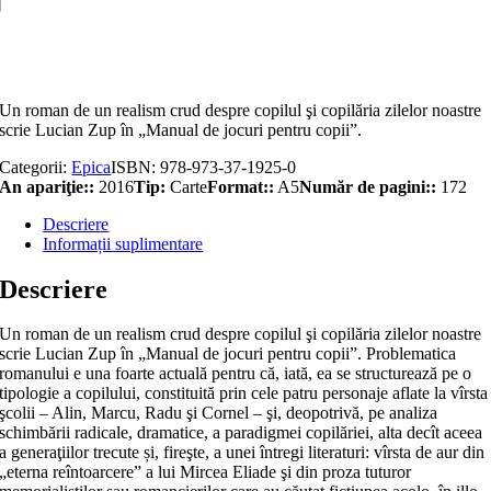
jocuri
pentru
Adaugă în coș
copii
Un roman de un realism crud despre copilul şi copilăria zilelor noastre
scrie Lucian Zup în „Manual de jocuri pentru copii”.
Categorii:
Epica
ISBN:
978-973-37-1925-0
An apariţie::
2016
Tip:
Carte
Format::
A5
Număr de pagini::
172
Descriere
Informații suplimentare
Descriere
Un roman de un realism crud despre copilul şi copilăria zilelor noastre
scrie Lucian Zup în „Manual de jocuri pentru copii”. Problematica
romanului e una foarte actuală pentru că, iată, ea se structurează pe o
tipologie a copilului, constituită prin cele patru personaje aflate la vîrsta
şcolii – Alin, Marcu, Radu şi Cornel – şi, deopotrivă, pe analiza
schimbării radicale, dramatice, a paradigmei copilăriei, alta decît aceea
a generaţiilor trecute și, fireşte, a unei întregi literaturi: vîrsta de aur din
„eterna reîntoarcere” a lui Mircea Eliade şi din proza tuturor