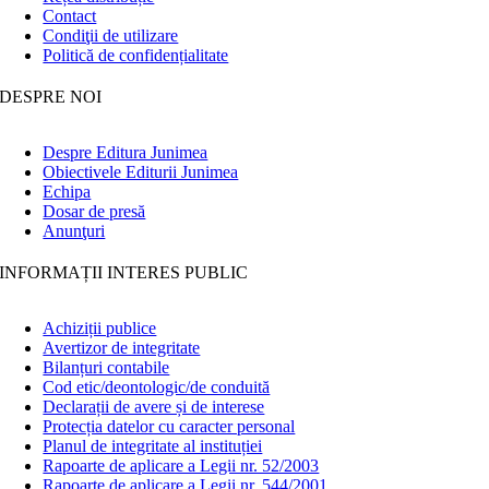
Contact
Condiţii de utilizare
Politică de confidențialitate
DESPRE NOI
Despre Editura Junimea
Obiectivele Editurii Junimea
Echipa
Dosar de presă
Anunţuri
INFORMAȚII INTERES PUBLIC
Achiziții publice
Avertizor de integritate
Bilanțuri contabile
Cod etic/deontologic/de conduită
Declarații de avere și de interese
Protecția datelor cu caracter personal
Planul de integritate al instituției
Rapoarte de aplicare a Legii nr. 52/2003
Rapoarte de aplicare a Legii nr. 544/2001