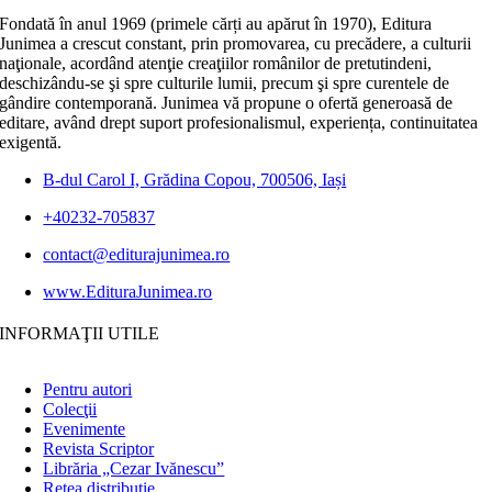
Fondată în anul 1969 (primele cărți au apărut în 1970), Editura
Junimea a crescut constant, prin promovarea, cu precădere, a culturii
naţionale, acordând atenţie creaţiilor românilor de pretutindeni,
deschizându-se şi spre culturile lumii, precum şi spre curentele de
gândire contemporană. Junimea vă propune o ofertă generoasă de
editare, având drept suport profesionalismul, experiența, continuitatea
exigentă.
B-dul Carol I, Grădina Copou, 700506, Iași
+40232-705837
contact@editurajunimea.ro
www.EdituraJunimea.ro
INFORMAŢII UTILE
Pentru autori
Colecţii
Evenimente
Revista Scriptor
Librăria „Cezar Ivănescu”
Rețea distribuție