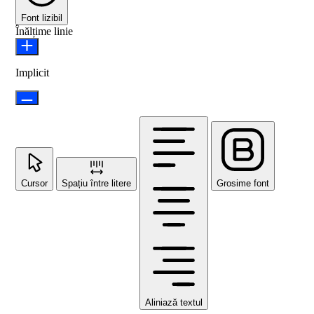
Font lizibil
Înălțime linie
Implicit
Cursor
Spațiu între litere
Grosime font
Aliniază textul