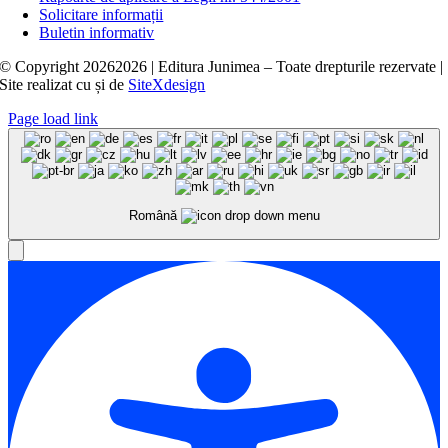
Solicitare informații
Buletin informativ
© Copyright
20262026 | Editura Junimea – Toate drepturile rezervate |
Site realizat cu
și
de
SiteXdesign
Page load link
Română