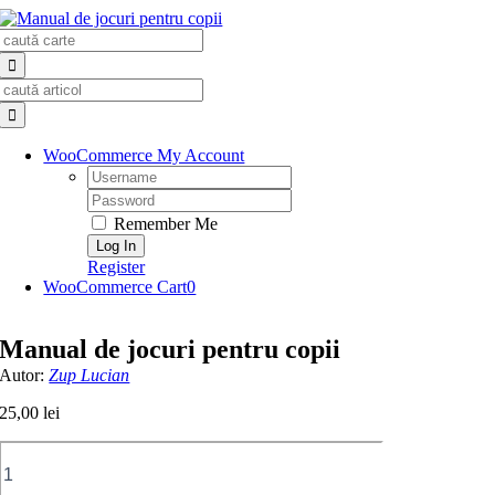
Skip
Search
to
for:
content
Search
for:
WooCommerce My Account
Username:
Password:
Remember Me
Register
WooCommerce Cart
0
Manual de jocuri pentru copii
Autor:
Zup Lucian
25,00
lei
Cantitate
Manual
de