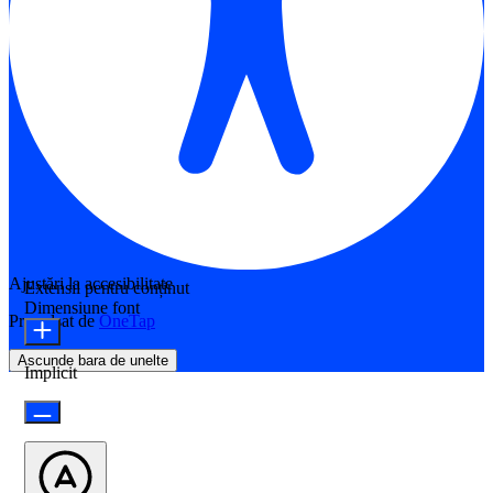
Ajustări la accesibilitate
Extensii pentru conținut
Dimensiune font
Propulsat de
OneTap
Ascunde bara de unelte
Implicit