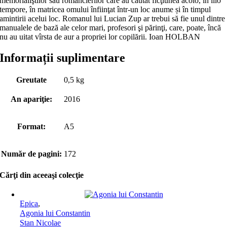
memorialiştilor sau romancierilor care au căutat ficţiunea acolo, în illo
tempore, în matricea omului înfiinţat într-un loc anume și în timpul
amintirii acelui loc. Romanul lui Lucian Zup ar trebui să fie unul dintre
manualele de bază ale celor mari, profesori şi părinţi, care, poate, încă
nu au uitat vîrsta de aur a propriei lor copilării. Ioan HOLBAN
Informații suplimentare
Greutate
0,5 kg
An apariţie:
2016
Format:
A5
Număr de pagini:
172
Cărţi din aceeaşi colecţie
Epica
,
Agonia lui Constantin
Stan Nicolae