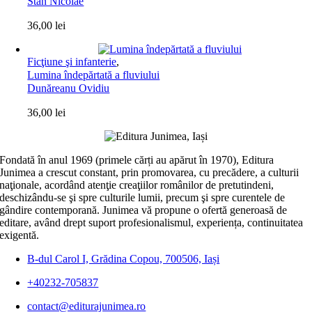
Stan Nicolae
36,00
lei
Ficţiune şi infanterie
,
Lumina îndepărtată a fluviului
Dunăreanu Ovidiu
36,00
lei
Fondată în anul 1969 (primele cărți au apărut în 1970), Editura
Junimea a crescut constant, prin promovarea, cu precădere, a culturii
naţionale, acordând atenţie creaţiilor românilor de pretutindeni,
deschizându-se şi spre culturile lumii, precum şi spre curentele de
gândire contemporană. Junimea vă propune o ofertă generoasă de
editare, având drept suport profesionalismul, experiența, continuitatea
exigentă.
B-dul Carol I, Grădina Copou, 700506, Iași
+40232-705837
contact@editurajunimea.ro