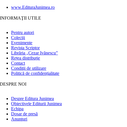
www.EdituraJunimea.ro
INFORMAŢII UTILE
Pentru autori
Colecţii
Evenimente
Revista Scriptor
Librăria „Cezar Ivănescu”
Rețea distribuție
Contact
Condiţii de utilizare
Politică de confidențialitate
DESPRE NOI
Despre Editura Junimea
Obiectivele Editurii Junimea
Echipa
Dosar de presă
Anunţuri