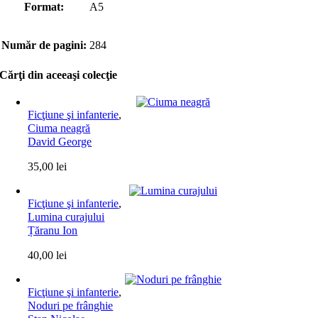
Format:
A5
Număr de pagini:
284
Cărţi din aceeaşi colecţie
Ficţiune şi infanterie
,
Ciuma neagră
David George
35,00
lei
Ficţiune şi infanterie
,
Lumina curajului
Țăranu Ion
40,00
lei
Ficţiune şi infanterie
,
Noduri pe frânghie