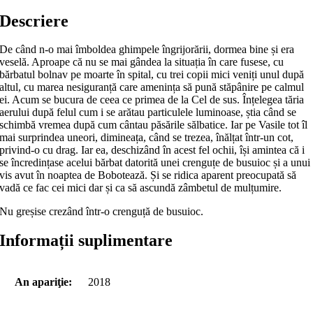
Descriere
De când n-o mai îmboldea ghimpele îngrijorării, dormea bine și era
veselă. Aproape că nu se mai gândea la situația în care fusese, cu
bărbatul bolnav pe moarte în spital, cu trei copii mici veniți unul după
altul, cu marea nesiguranță care amenința să pună stăpânire pe calmul
ei. Acum se bucura de ceea ce primea de la Cel de sus. Înțelegea tăria
aerului după felul cum i se arătau particulele luminoase, știa când se
schimbă vremea după cum cântau păsările sălbatice. Iar pe Vasile tot îl
mai surprindea uneori, dimineața, când se trezea, înălțat într-un cot,
privind-o cu drag. Iar ea, deschizând în acest fel ochii, își amintea că i
se încredințase acelui bărbat datorită unei crenguțe de busuioc și a unui
vis avut în noaptea de Bobotează. Și se ridica aparent preocupată să
vadă ce fac cei mici dar și ca să ascundă zâmbetul de mulțumire.
Nu greșise crezând într-o crenguță de busuioc.
Informații suplimentare
An apariţie:
2018