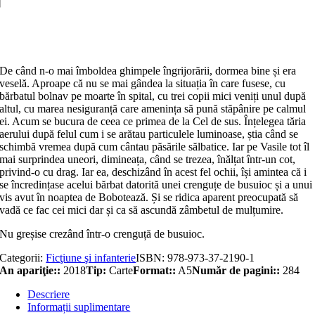
miere
Adaugă în coș
De când n-o mai îmboldea ghimpele îngrijorării, dormea bine și era
veselă. Aproape că nu se mai gândea la situația în care fusese, cu
bărbatul bolnav pe moarte în spital, cu trei copii mici veniți unul după
altul, cu marea nesiguranță care amenința să pună stăpânire pe calmul
ei. Acum se bucura de ceea ce primea de la Cel de sus. Înțelegea tăria
aerului după felul cum i se arătau particulele luminoase, știa când se
schimbă vremea după cum cântau păsările sălbatice. Iar pe Vasile tot îl
mai surprindea uneori, dimineața, când se trezea, înălțat într-un cot,
privind-o cu drag. Iar ea, deschizând în acest fel ochii, își amintea că i
se încredințase acelui bărbat datorită unei crenguțe de busuioc și a unui
vis avut în noaptea de Bobotează. Și se ridica aparent preocupată să
vadă ce fac cei mici dar și ca să ascundă zâmbetul de mulțumire.
Nu greșise crezând într-o crenguță de busuioc.
Categorii:
Ficţiune şi infanterie
ISBN:
978-973-37-2190-1
An apariţie::
2018
Tip:
Carte
Format::
A5
Număr de pagini::
284
Descriere
Informații suplimentare