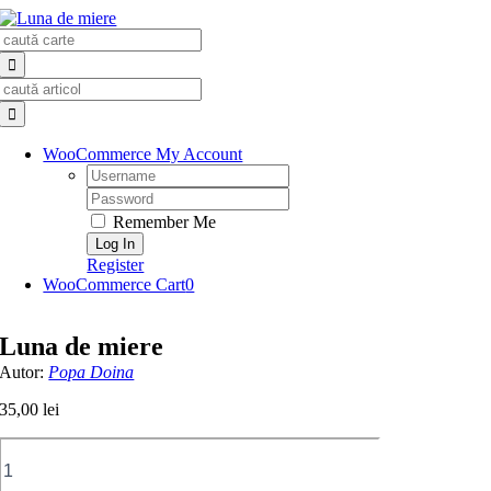
Skip
Search
to
for:
content
Search
for:
WooCommerce My Account
Username:
Password:
Remember Me
Register
WooCommerce Cart
0
Luna de miere
Autor:
Popa Doina
35,00
lei
Cantitate
Luna
de