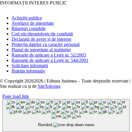
INFORMAȚII INTERES PUBLIC
Achiziții publice
Avertizor de integritate
Bilanțuri contabile
Cod etic/deontologic/de conduită
Declarații de avere și de interese
Protecția datelor cu caracter personal
Planul de integritate al instituției
Rapoarte de aplicare a Legii nr. 52/2003
Rapoarte de aplicare a Legii nr. 544/2001
Solicitare informații
Buletin informativ
© Copyright
20262026 | Editura Junimea – Toate drepturile rezervate |
Site realizat cu
și
de
SiteXdesign
Page load link
Română