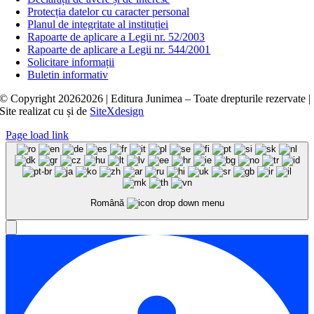
Protecția datelor cu caracter personal
Planul de integritate al instituției
Rapoarte de aplicare a Legii nr. 52/2003
Rapoarte de aplicare a Legii nr. 544/2001
Solicitare informații
Buletin informativ
© Copyright
20262026 | Editura Junimea – Toate drepturile rezervate |
Site realizat cu
și
de
SiteXdesign
Page load link
Română