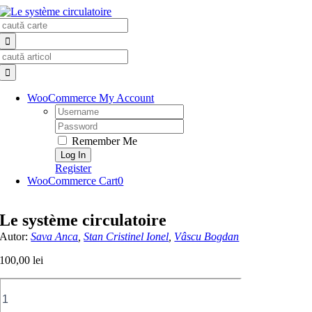
Skip
Search
to
for:
content
Search
for:
WooCommerce My Account
Username:
Password:
Remember Me
Register
WooCommerce Cart
0
Le système circulatoire
Autor:
Sava Anca
,
Stan Cristinel Ionel
,
Vâscu Bogdan
100,00
lei
Cantitate
Le
système