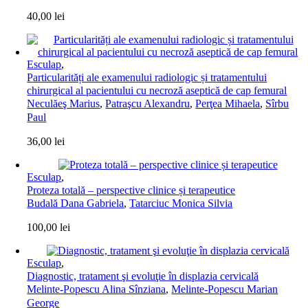
40,00
lei
Esculap
,
Particularități ale examenului radiologic și tratamentului
chirurgical al pacientului cu necroză aseptică de cap femural
Neculăeş Marius
,
Patraşcu Alexandru
,
Perţea Mihaela
,
Sîrbu
Paul
36,00
lei
Esculap
,
Proteza totală – perspective clinice și terapeutice
Budală Dana Gabriela
,
Tatarciuc Monica Silvia
100,00
lei
Esculap
,
Diagnostic, tratament şi evoluţie în displazia cervicală
Melinte-Popescu Alina Sînziana
,
Melinte-Popescu Marian
George