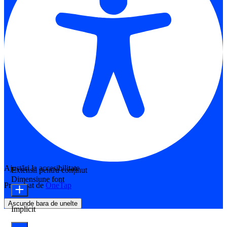
Ajustări la accesibilitate
Extensii pentru conținut
Dimensiune font
Propulsat de
OneTap
Ascunde bara de unelte
Implicit