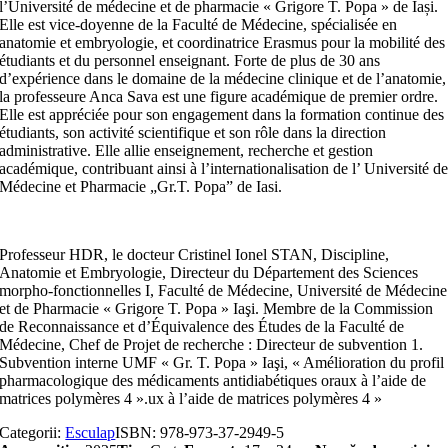
l’Université de médecine et de pharmacie « Grigore T. Popa » de Iași.
Elle est vice-doyenne de la Faculté de Médecine, spécialisée en
anatomie et embryologie, et coordinatrice Erasmus pour la mobilité des
étudiants et du personnel enseignant. Forte de plus de 30 ans
d’expérience dans le domaine de la médecine clinique et de l’anatomie,
la professeure Anca Sava est une figure académique de premier ordre.
Elle est appréciée pour son engagement dans la formation continue des
étudiants, son activité scientifique et son rôle dans la direction
administrative. Elle allie enseignement, recherche et gestion
académique, contribuant ainsi à l’internationalisation de l’ Université d
Médecine et Pharmacie „Gr.T. Popa” de Iasi.
Professeur HDR, le docteur Cristinel Ionel STAN, Discipline,
Anatomie et Embryologie, Directeur du Département des Sciences
morpho-fonctionnelles I, Faculté de Médecine, Université de Médecine
et de Pharmacie « Grigore T. Popa » Iaşi. Membre de la Commission
de Reconnaissance et d’Équivalence des Études de la Faculté de
Médecine, Chef de Projet de recherche : Directeur de subvention 1.
Subvention interne UMF « Gr. T. Popa » Iaşi, « Amélioration du profil
pharmacologique des médicaments antidiabétiques oraux à l’aide de
matrices polymères 4 ».ux à l’aide de matrices polymères 4 »
Categorii:
Esculap
ISBN:
978-973-37-2949-5