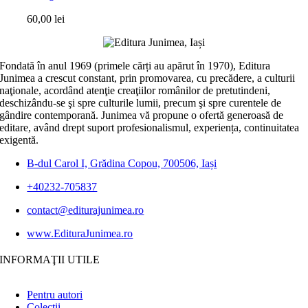
60,00
lei
Fondată în anul 1969 (primele cărți au apărut în 1970), Editura
Junimea a crescut constant, prin promovarea, cu precădere, a culturii
naţionale, acordând atenţie creaţiilor românilor de pretutindeni,
deschizându-se şi spre culturile lumii, precum şi spre curentele de
gândire contemporană. Junimea vă propune o ofertă generoasă de
editare, având drept suport profesionalismul, experiența, continuitatea
exigentă.
B-dul Carol I, Grădina Copou, 700506, Iași
+40232-705837
contact@editurajunimea.ro
www.EdituraJunimea.ro
INFORMAŢII UTILE
Pentru autori
Colecţii