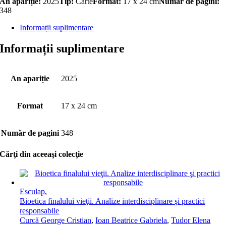
An apariție:
2025
Tip:
Carte
Format:
17 x 24 cm
Număr de pagini:
348
Informații suplimentare
Informații suplimentare
An apariție
2025
Format
17 x 24 cm
Număr de pagini
348
Cărţi din aceeaşi colecţie
Esculap
,
Bioetica finalului vieţii. Analize interdisciplinare şi practici
responsabile
Curcă George Cristian
,
Ioan Beatrice Gabriela
,
Tudor Elena