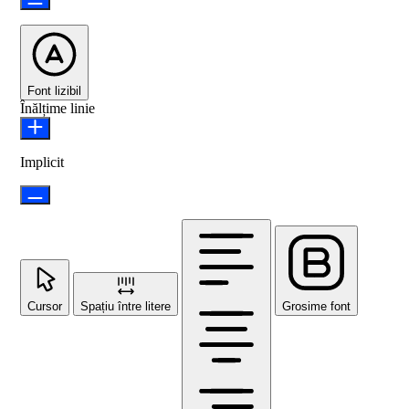
Font lizibil
Înălțime linie
Implicit
Cursor
Spațiu între litere
Grosime font