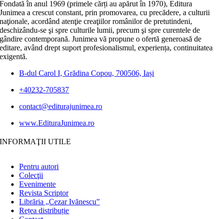
Fondată în anul 1969 (primele cărți au apărut în 1970), Editura
Junimea a crescut constant, prin promovarea, cu precădere, a culturii
naţionale, acordând atenţie creaţiilor românilor de pretutindeni,
deschizându-se şi spre culturile lumii, precum şi spre curentele de
gândire contemporană. Junimea vă propune o ofertă generoasă de
editare, având drept suport profesionalismul, experiența, continuitatea
exigentă.
B-dul Carol I, Grădina Copou, 700506, Iași
+40232-705837
contact@editurajunimea.ro
www.EdituraJunimea.ro
INFORMAŢII UTILE
Pentru autori
Colecţii
Evenimente
Revista Scriptor
Librăria „Cezar Ivănescu”
Rețea distribuție