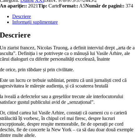
Categorii:
Dialog XXI
ISBN:
978-973-37-2445-2
An apariţie::
2021
Tip:
Carte
Format::
A5
Număr de pagini::
374
Descriere
Informații suplimentare
Descriere
Un ziarist francez, Nicolas Truong, a definit interviul drept „arta de a
asculta”. Definiția i se potrivește ca o mănușă lui Vasile Arhire, ale
cărui dialoguri cu diferite personalități excelează, înainte
de orice, prin răbdare și prin civilitate.
Este un lucru ce trebuie subliniat, pentru că unii jurnaliști cred că
agresivitatea le mărește audiența, și că scoaterea brutală
la iveală a defectelor sau a greșelilor trecute ale interlocutorului
satisface gustul publicului avid de „senzațional”.
Or, citind cartea lui Vasile Arhire, constați că oameni cu o carieră
strălucită îți vorbesc, în chipul cel mai firesc, despre lucruri
excepționale, despre reușite memorabile, fie de operații pe cord
deschis, fie de concerte la New York – ca să dau doar două exemple
dintre multe altele.