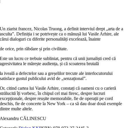
(re)vine
la
Adaugă în coș
cină?
Vol.
II
Un ziarist francez, Nicolas Truong, a definit interviul drept „arta de a
asculta”. Definiția i se potrivește ca o mănușă lui Vasile Arhire, ale
cărui dialoguri cu diferite personalități excelează, înainte
de orice, prin răbdare și prin civilitate.
Este un lucru ce trebuie subliniat, pentru că unii jurnaliști cred că
agresivitatea le mărește audiența, și că scoaterea brutală
la iveală a defectelor sau a greșelilor trecute ale interlocutorului
satisface gustul publicului avid de „senzațional”.
Or, citind cartea lui Vasile Arhire, constați că oameni cu o carieră
strălucită îți vorbesc, în chipul cel mai firesc, despre lucruri
excepționale, despre reușite memorabile, fie de operații pe cord
deschis, fie de concerte la New York – ca să dau doar două exemple
dintre multe altele.
Alexandru CĂLINESCU