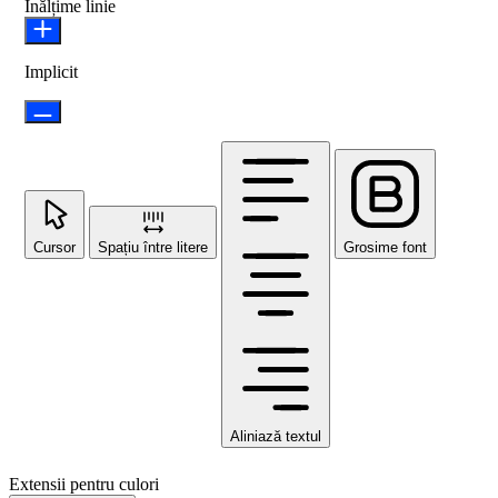
Înălțime linie
Implicit
Cursor
Spațiu între litere
Grosime font
Aliniază textul
Extensii pentru culori