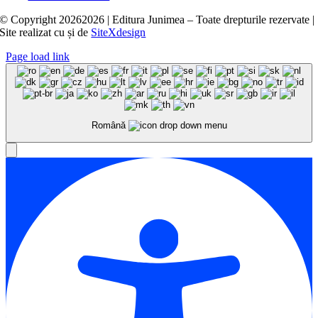
© Copyright
20262026 | Editura Junimea – Toate drepturile rezervate |
Site realizat cu
și
de
SiteXdesign
Page load link
Română