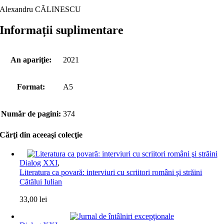
Alexandru CĂLINESCU
Informații suplimentare
An apariţie:
2021
Format:
A5
Număr de pagini:
374
Cărţi din aceeaşi colecţie
Dialog XXI
,
Literatura ca povară: interviuri cu scriitori români şi străini
Cătălui Iulian
33,00
lei