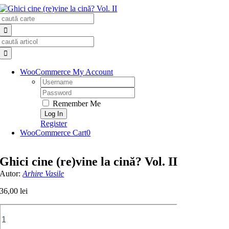
Skip
Search
to
for:
content
Search
for:
WooCommerce My Account
Username:
Password:
Remember Me
Register
WooCommerce Cart
0
Ghici cine (re)vine la cină? Vol. II
Autor:
Arhire Vasile
36,00
lei
Cantitate
Ghici
cine