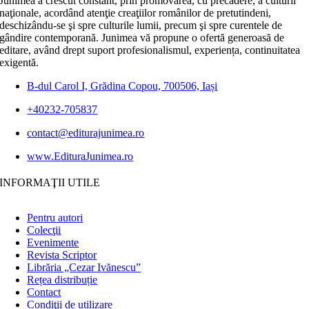
Junimea a crescut constant, prin promovarea, cu precădere, a culturii
naţionale, acordând atenţie creaţiilor românilor de pretutindeni,
deschizându-se şi spre culturile lumii, precum şi spre curentele de
gândire contemporană. Junimea vă propune o ofertă generoasă de
editare, având drept suport profesionalismul, experiența, continuitatea
exigentă.
B-dul Carol I, Grădina Copou, 700506, Iași
+40232-705837
contact@editurajunimea.ro
www.EdituraJunimea.ro
INFORMAŢII UTILE
Pentru autori
Colecţii
Evenimente
Revista Scriptor
Librăria „Cezar Ivănescu”
Rețea distribuție
Contact
Condiţii de utilizare