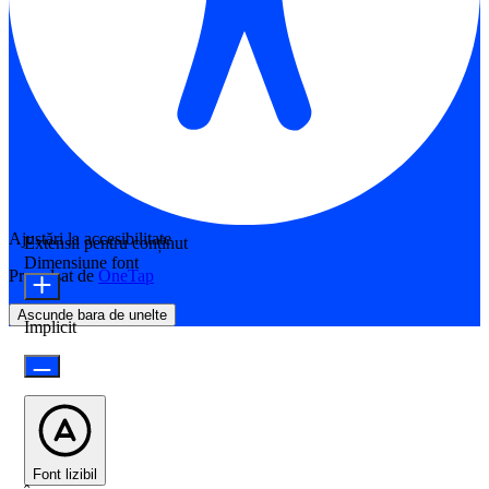
Ajustări la accesibilitate
Extensii pentru conținut
Dimensiune font
Propulsat de
OneTap
Ascunde bara de unelte
Implicit
Font lizibil