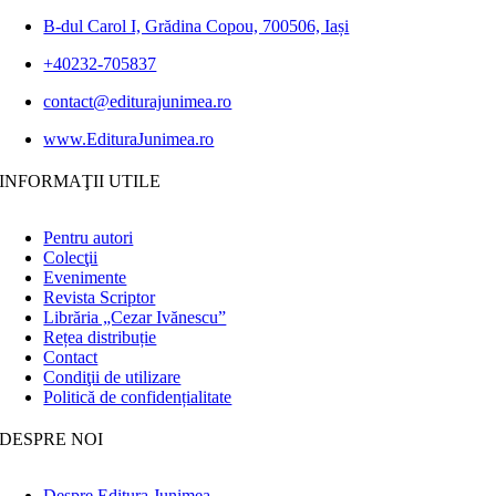
B-dul Carol I, Grădina Copou, 700506, Iași
+40232-705837
contact@editurajunimea.ro
www.EdituraJunimea.ro
INFORMAŢII UTILE
Pentru autori
Colecţii
Evenimente
Revista Scriptor
Librăria „Cezar Ivănescu”
Rețea distribuție
Contact
Condiţii de utilizare
Politică de confidențialitate
DESPRE NOI
Despre Editura Junimea