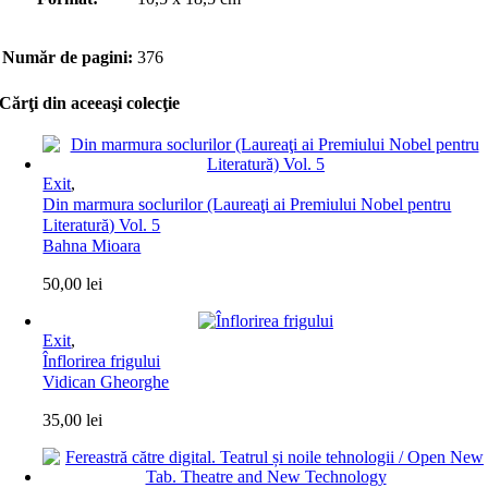
Număr de pagini:
376
Cărţi din aceeaşi colecţie
Exit
,
Din marmura soclurilor (Laureaţi ai Premiului Nobel pentru
Literatură) Vol. 5
Bahna Mioara
50,00
lei
Exit
,
Înflorirea frigului
Vidican Gheorghe
35,00
lei