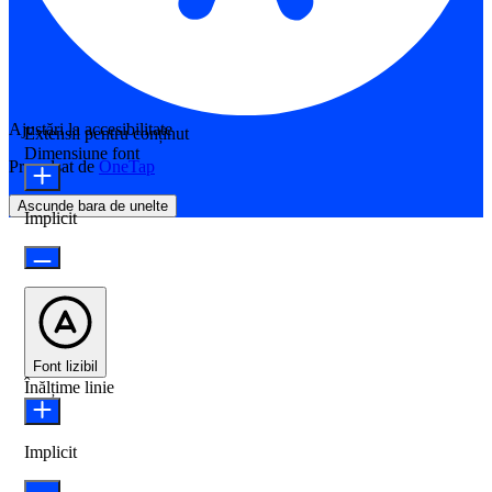
Ajustări la accesibilitate
Extensii pentru conținut
Dimensiune font
Propulsat de
OneTap
Ascunde bara de unelte
Implicit
Font lizibil
Înălțime linie
Implicit