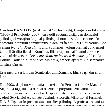
Fuga
din
Babel
şi
Adaugă în coș
alte
povestiri
pentru
Cristina DANILOV
(n. 9 mai 1970, Bucureşti), licenţiată în Filologie
suflet
(1996) şi Psihologie (2007), cu studii postuniversitare în domeniul
psihologiei vocaţionale şi al psihologiei muncii și, de asemenea, în
domeniul dreptului administrativ, a debutat în anul 1997, cu volumul d
versuri
Noi, Fiii Melcului
, Editura Junimea, volum premiat cu Premiul
Uniunii Scriitorilor din România, filiala Iași, urmat în anul 2000 de
volumul de versuri
Ceva care să-mi amintească de mine
, publicat la
Editura Cartier din Republica Moldova, ambele apărute sub semnătura
Cristina Cîrstea.
Este membră a Uniunii Scriitorilor din România, filiala Iași, din anul
1996.
Din 2008, după un voluntariat de trei ani în Penitenciarul de Maximă
Siguranţă Iaşi, unde a derulat o serie de programe educaţionale, a
profesat mai întâi ca inspector de specialitate, apoi ca şef serviciu în
cadrul Serviciului Autoritate Tutelară, Protecţia Minorilor şi Familiei,
D.A.S. Iaşi, iar în prezent este consilier psiholog. A profesat trei ani ca
asistent colaborator la Universitatea „Petre Andrei” din Iaşi, Facultatea