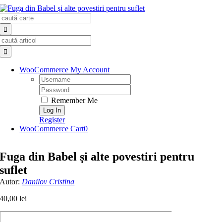
Skip
Search
to
for:
content
Search
for:
WooCommerce My Account
Username:
Password:
Remember Me
Register
WooCommerce Cart
0
Fuga din Babel şi alte povestiri pentru
suflet
Autor:
Danilov Cristina
40,00
lei
Cantitate