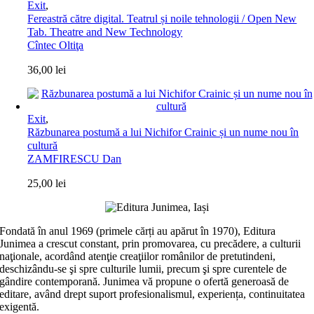
Exit
,
Fereastră către digital. Teatrul și noile tehnologii / Open New
Tab. Theatre and New Technology
Cîntec Oltiţa
36,00
lei
Exit
,
Răzbunarea postumă a lui Nichifor Crainic și un nume nou în
cultură
ZAMFIRESCU Dan
25,00
lei
Fondată în anul 1969 (primele cărți au apărut în 1970), Editura
Junimea a crescut constant, prin promovarea, cu precădere, a culturii
naţionale, acordând atenţie creaţiilor românilor de pretutindeni,
deschizându-se şi spre culturile lumii, precum şi spre curentele de
gândire contemporană. Junimea vă propune o ofertă generoasă de
editare, având drept suport profesionalismul, experiența, continuitatea
exigentă.