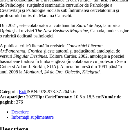
de Psihologie, susţinând seminariile cursurilor de Psihologie a
Creativităţii şi Psihologie Socială sub îndrumarea cercetătorului şi
profesorului univ. dr. Mariana Caluschi.
Din 2021, este colaborator al cotidianului
Ziarul de Iaşi
, la rubrica
Opinii
şi al revistei
The New Business Magazine
, Canada, unde susţine
o rubrică dedicată psihologiei.
A publicat critică literară în revistele
Convorbiri Literare,
ArtPanorama, Cronica
și este autorul și traducătorul antologiei de
versuri
Singular Destinies
, Editura Cartier, 2002, antologie a poeziei
basarabene tradusă în limba engleză (în colaborare cu profesorii Sean
Cotter și Adam J. Sorkin, SUA). A lucrat în presă din 1991 până în
anul 2008 la
Monitorul, 24 de Ore, Obiectiv, Kitejgrad
.
Categorii:
Exit
ISBN:
978-973-37-2645-6
An apariţie::
2023
Tip:
Carte
Format::
10,5 x 18,5 cm
Număr de
pagini::
376
Descriere
Informații suplimentare
Descriere