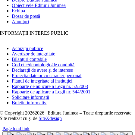
Obiectivele Editurii Junimea
Echipa
Dosar de presă
Anunţuri
INFORMAȚII INTERES PUBLIC
Achiziții publice
Avertizor de integritate
Bilanțuri contabile
Cod etic/deontologic/de conduită
Declarații de avere și de interese
Protecția datelor cu caracter personal
Planul de integritate al instituției
Rapoarte de aplicare a Legii nr. 52/2003
Rapoarte de aplicare a Legii nr. 544/2001
Solicitare informații
Buletin informativ
© Copyright
20262026 | Editura Junimea – Toate drepturile rezervate |
Site realizat cu
și
de
SiteXdesign
Page load link