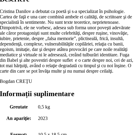
Cristina Danilov a debutat ca poetă şi s-a specializat în psihologie.
Cartea de faţă e una care combină ambele ei calităţi, de scriitoare şi de
specialistă în sentimente. Nu sunt texte teoretice, neprietenoase.
Dimpotrivă, ele ne vorbesc, adesea sub forma unor poveşti adevărate
ale căror protagonişti sunt multe celebrităţi, despre ruşine, vinovăţie,
iubire, prietenie, despre „falsa memorie”, plictiseală, frică, insultă,
dependenţă, complexe, vulnerabilităţile copilăriei, relaţia cu banii,
egoism, imitaţie, dar şi despre atâtea provocări pe care noile realităţi
mediatice şi virtuale ni le adresează, creând tulburări identitare. Fuga
din Babel şi alte povestiri despre suflet e o carte despre noi, cei de azi,
tot mai hărţuiţi, având o relaţie degradată cu timpul şi cu noi înşine. O
carte din care se pot învăţa multe şi nu numai despre ceilalţi.
Bogdan CREŢU
Informații suplimentare
Greutate
0,5 kg
An apariţie:
2023
Format:
10,5 x 18,5 cm