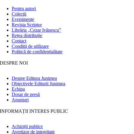
Pentru autori
Colecţii
Evenimente
Revista Scriptor
Librăria „Cezar Ivănescu”
Rețea distribuție
Contact
Condiţii de utilizare
Politică de confidențialitate
DESPRE NOI
Despre Editura Junimea
Obiectivele Editurii Junimea
Echipa
Dosar de presă
Anunţuri
INFORMAȚII INTERES PUBLIC
Achiziții publice
Avertizor de integritate