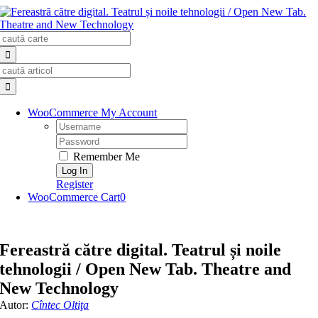
Skip
to
Search
content
for:
Search
for:
WooCommerce My Account
Username:
Password:
Remember Me
Register
WooCommerce Cart
0
Fereastră către digital. Teatrul și noile
tehnologii / Open New Tab. Theatre and
New Technology
Autor:
Cîntec Oltiţa