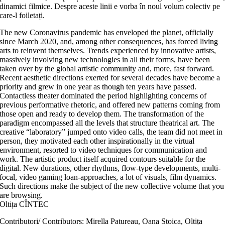
dinamici filmice. Despre aceste linii e vorba în noul volum colectiv pe
care-l foiletați.
The new Coronavirus pandemic has enveloped the planet, officially
since March 2020, and, among other consequences, has forced living
arts to reinvent themselves. Trends experienced by innovative artists,
massively involving new technologies in all their forms, have been
taken over by the global artistic community and, more, fast forward.
Recent aesthetic directions exerted for several decades have become a
priority and grew in one year as though ten years have passed.
Contactless theater dominated the period highlighting concerns of
previous performative rhetoric, and offered new patterns coming from
those open and ready to develop them. The transformation of the
paradigm encompassed all the levels that structure theatrical art. The
creative “laboratory” jumped onto video calls, the team did not meet in
person, they motivated each other inspirationally in the virtual
environment, resorted to video techniques for communication and
work. The artistic product itself acquired contours suitable for the
digital. New durations, other rhythms, flow-type developments, multi-
focal, video gaming loan-approaches, a lot of visuals, film dynamics.
Such directions make the subject of the new collective volume that you
are browsing.
Oltița CÎNTEC
Contributori/ Contributors: Mirella Patureau, Oana Stoica, Oltița