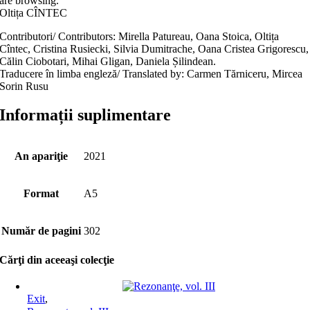
are browsing.
Oltița CÎNTEC
Contributori/ Contributors: Mirella Patureau, Oana Stoica, Oltița
Cîntec, Cristina Rusiecki, Silvia Dumitrache, Oana Cristea Grigorescu,
Călin Ciobotari, Mihai Gligan, Daniela Șilindean.
Traducere în limba engleză/ Translated by: Carmen Tărniceru, Mircea
Sorin Rusu
Informații suplimentare
An apariţie
2021
Format
A5
Număr de pagini
302
Cărţi din aceeaşi colecţie
Exit
,