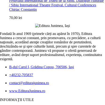
Festivalul Internaţional de Teatru de la Sibiu. Dialoguri culturale
/ Sibiu International Theatre Festival. Cultural Conferences
Chiriac Constantin
70,00
lei
Fondată în anul 1969 (primele cărți au apărut în 1970), Editura
Junimea a crescut constant, prin promovarea, cu precădere, a culturii
naţionale, acordând atenţie creaţiilor românilor de pretutindeni,
deschizându-se şi spre culturile lumii, precum şi spre curentele de
gândire contemporană. Junimea vă propune o ofertă generoasă de
editare, având drept suport profesionalismul, experiența, continuitatea
exigentă.
B-dul Carol I, Grădina Copou, 700506, Iași
+40232-705837
contact@editurajunimea.ro
www.EdituraJunimea.ro
INFORMAŢII UTILE