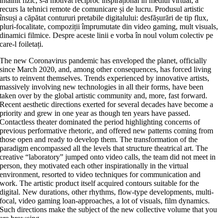
întâlnit fizic, s-a motivat reciproc inspirațional în mediul virtual, a
recurs la tehnici remote de comunicare și de lucru. Produsul artistic
însuși a căpătat contururi pretabile digitalului: desfășurări de tip flux,
pluri-focalitate, compoziții împrumutate din video gaming, mult visuals
dinamici filmice. Despre aceste linii e vorba în noul volum colectiv pe
care-l foiletați.
The new Coronavirus pandemic has enveloped the planet, officially
since March 2020, and, among other consequences, has forced living
arts to reinvent themselves. Trends experienced by innovative artists,
massively involving new technologies in all their forms, have been
taken over by the global artistic community and, more, fast forward.
Recent aesthetic directions exerted for several decades have become a
priority and grew in one year as though ten years have passed.
Contactless theater dominated the period highlighting concerns of
previous performative rhetoric, and offered new patterns coming from
those open and ready to develop them. The transformation of the
paradigm encompassed all the levels that structure theatrical art. The
creative “laboratory” jumped onto video calls, the team did not meet in
person, they motivated each other inspirationally in the virtual
environment, resorted to video techniques for communication and
work. The artistic product itself acquired contours suitable for the
digital. New durations, other rhythms, flow-type developments, multi-
focal, video gaming loan-approaches, a lot of visuals, film dynamics.
Such directions make the subject of the new collective volume that you