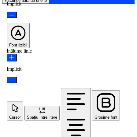
Ascunde bara de unelte
Implicit
Font lizibil
Înălțime linie
Implicit
Cursor
Spațiu între litere
Grosime font