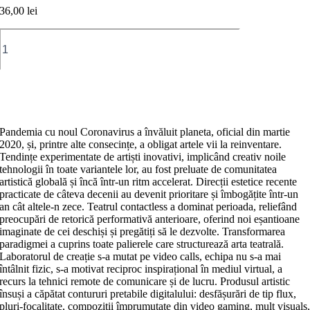
36,00
lei
Cantitate
Fereastră
către
digital.
Teatrul
Adaugă în coș
și
noile
tehnologii
Pandemia cu noul Coronavirus a învăluit planeta, oficial din martie
/
2020, și, printre alte consecințe, a obligat artele vii la reinventare.
Open
Tendințe experimentate de artiști inovativi, implicând creativ noile
New
tehnologii în toate variantele lor, au fost preluate de comunitatea
Tab.
artistică globală și încă într-un ritm accelerat. Direcții estetice recente
Theatre
practicate de câteva decenii au devenit prioritare și îmbogățite într-un
and
an cât altele-n zece. Teatrul contactless a dominat perioada, reliefând
New
preocupări de retorică performativă anterioare, oferind noi eșantioane
Technology
imaginate de cei deschiși și pregătiți să le dezvolte. Transformarea
paradigmei a cuprins toate palierele care structurează arta teatrală.
Laboratorul de creație s-a mutat pe video calls, echipa nu s-a mai
întâlnit fizic, s-a motivat reciproc inspirațional în mediul virtual, a
recurs la tehnici remote de comunicare și de lucru. Produsul artistic
însuși a căpătat contururi pretabile digitalului: desfășurări de tip flux,
pluri-focalitate, compoziții împrumutate din video gaming, mult visuals