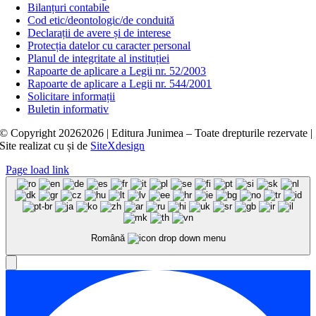
Bilanțuri contabile
Cod etic/deontologic/de conduită
Declarații de avere și de interese
Protecția datelor cu caracter personal
Planul de integritate al instituției
Rapoarte de aplicare a Legii nr. 52/2003
Rapoarte de aplicare a Legii nr. 544/2001
Solicitare informații
Buletin informativ
© Copyright
20262026 | Editura Junimea – Toate drepturile rezervate |
Site realizat cu
și
de
SiteXdesign
Page load link
Română