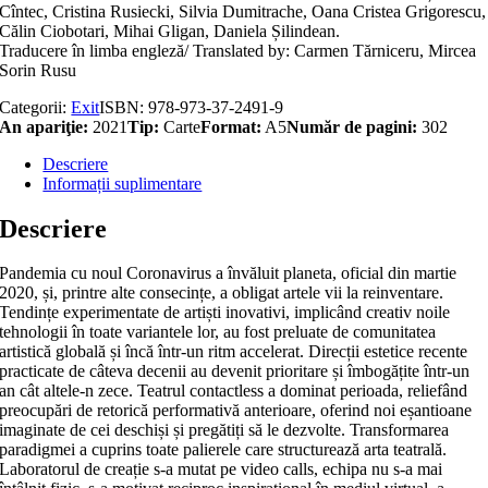
Cîntec, Cristina Rusiecki, Silvia Dumitrache, Oana Cristea Grigorescu,
Călin Ciobotari, Mihai Gligan, Daniela Șilindean.
Traducere în limba engleză/ Translated by: Carmen Tărniceru, Mircea
Sorin Rusu
Categorii:
Exit
ISBN:
978-973-37-2491-9
An apariţie:
2021
Tip:
Carte
Format:
A5
Număr de pagini:
302
Descriere
Informații suplimentare
Descriere
Pandemia cu noul Coronavirus a învăluit planeta, oficial din martie
2020, și, printre alte consecințe, a obligat artele vii la reinventare.
Tendințe experimentate de artiști inovativi, implicând creativ noile
tehnologii în toate variantele lor, au fost preluate de comunitatea
artistică globală și încă într-un ritm accelerat. Direcții estetice recente
practicate de câteva decenii au devenit prioritare și îmbogățite într-un
an cât altele-n zece. Teatrul contactless a dominat perioada, reliefând
preocupări de retorică performativă anterioare, oferind noi eșantioane
imaginate de cei deschiși și pregătiți să le dezvolte. Transformarea
paradigmei a cuprins toate palierele care structurează arta teatrală.
Laboratorul de creație s-a mutat pe video calls, echipa nu s-a mai