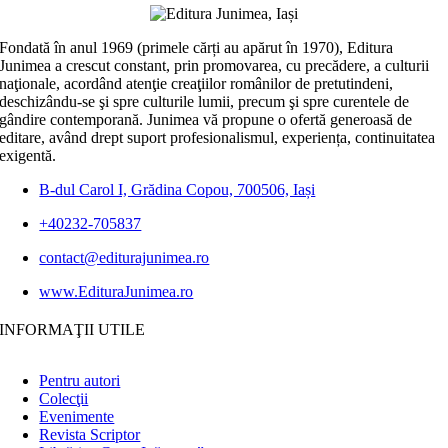
Fondată în anul 1969 (primele cărți au apărut în 1970), Editura
Junimea a crescut constant, prin promovarea, cu precădere, a culturii
naţionale, acordând atenţie creaţiilor românilor de pretutindeni,
deschizându-se şi spre culturile lumii, precum şi spre curentele de
gândire contemporană. Junimea vă propune o ofertă generoasă de
editare, având drept suport profesionalismul, experiența, continuitatea
exigentă.
B-dul Carol I, Grădina Copou, 700506, Iași
+40232-705837
contact@editurajunimea.ro
www.EdituraJunimea.ro
INFORMAŢII UTILE
Pentru autori
Colecţii
Evenimente
Revista Scriptor