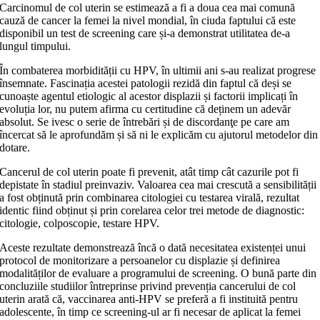
Carcinomul de col uterin se estimează a fi a doua cea mai comună
cauză de cancer la femei la nivel mondial, în ciuda faptului că este
disponibil un test de screening care și-a demonstrat utilitatea de-a
lungul timpului.
În combaterea morbidității cu HPV, în ultimii ani s-au realizat progrese
însemnate. Fascinația acestei patologii rezidă din faptul că deși se
cunoaște agentul etiologic al acestor displazii și factorii implicați în
evoluția lor, nu putem afirma cu certitudine că deținem un adevăr
absolut. Se ivesc o serie de întrebări și de discordanţe pe care am
încercat să le aprofundăm și să ni le explicăm cu ajutorul metodelor din
dotare.
Cancerul de col uterin poate fi prevenit, atât timp cât cazurile pot fi
depistate în stadiul preinvaziv. Valoarea cea mai crescută a sensibilității
a fost obținută prin combinarea citologiei cu testarea virală, rezultat
identic fiind obținut și prin corelarea celor trei metode de diagnostic:
citologie, colposcopie, testare HPV.
Aceste rezultate demonstrează încă o dată necesitatea existenței unui
protocol de monitorizare a persoanelor cu displazie și definirea
modalităților de evaluare a programului de screening. O bună parte din
concluziile studiilor întreprinse privind prevenția cancerului de col
uterin arată că, vaccinarea anti-HPV se preferă a fi instituită pentru
adolescente, în timp ce screening-ul ar fi necesar de aplicat la femei