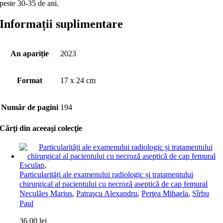
peste 30-35 de ani.
Informații suplimentare
An apariție
2023
Format
17 x 24 cm
Număr de pagini
194
Cărţi din aceeaşi colecţie
Esculap
,
Particularități ale examenului radiologic și tratamentului
chirurgical al pacientului cu necroză aseptică de cap femural
Neculăeş Marius
,
Patraşcu Alexandru
,
Perţea Mihaela
,
Sîrbu
Paul
36,00
lei