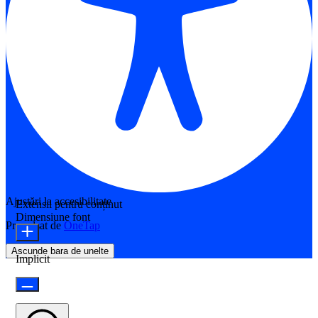
Ajustări la accesibilitate
Extensii pentru conținut
Dimensiune font
Propulsat de
OneTap
Ascunde bara de unelte
Implicit