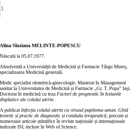
Cantitate
Diagnostic,
tratament
şi
evoluţie
Adaugă în coș
în
displazia
cervicală
Alina Sînziana MELINTE-POPESCU
Născută la 05.07.1977.
Absolventă a Universității de Medicină și Farmacie Târgu Mureș,
specializarea Medicină generală.
Medic specialist obstetrică-ginecologie. Masterat în Management
sanitar la Universitatea de Medicină și Farmacie „Gr. T. Popa” Iași.
Doctorat în medicină cu teza
Factori de prognostic în leziunile
displazice ale colului uterin
.
A publicat
Infecția colului uterin cu virusul papiloma uman. Ghid
teoretic și practic de diagnostic și conduita terapeutică
, precum și
numeroase articole științifice în reviste naționale și internaționale
indexate ISI, incluse în Web of Science.