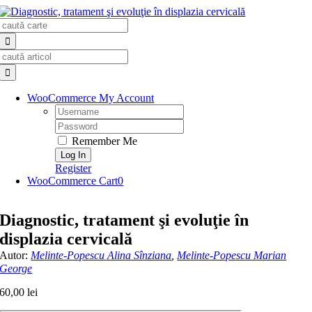
Skip
Search
to
for:
content
Search
for:
WooCommerce My Account
Username:
Password:
Remember Me
Register
WooCommerce Cart
0
Diagnostic, tratament şi evoluţie în
displazia cervicală
Autor:
Melinte-Popescu Alina Sînziana
,
Melinte-Popescu Marian
George
60,00
lei