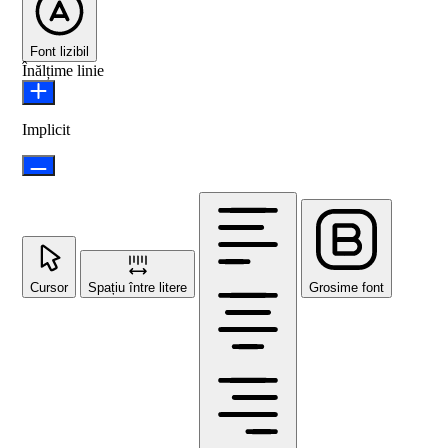
Font lizibil
Înălțime linie
Implicit
Cursor
Spațiu între litere
Grosime font