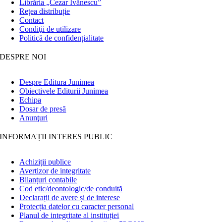
Librăria „Cezar Ivănescu”
Rețea distribuție
Contact
Condiţii de utilizare
Politică de confidențialitate
DESPRE NOI
Despre Editura Junimea
Obiectivele Editurii Junimea
Echipa
Dosar de presă
Anunţuri
INFORMAȚII INTERES PUBLIC
Achiziții publice
Avertizor de integritate
Bilanțuri contabile
Cod etic/deontologic/de conduită
Declarații de avere și de interese
Protecția datelor cu caracter personal
Planul de integritate al instituției