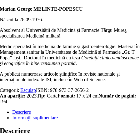
Marian George MELINTE-POPESCU
Născut la 26.09.1976.
Absolvent al Universității de Medicină și Farmacie Târgu Mureș,
specializarea Medicină militară.
Medic specialist în medicină de familie și gastroenterologie. Masterat în
Management sanitar la Universitatea de Medicină și Farmacie „Gr. T.
Popa” Iași. Doctorat în medicină cu teza
Corelații clinico-endoscopice
și ecografice în hipertensiunea portală
.
A publicat numeroase articole științifice în reviste naționale și
internaționale indexate ISI, incluse în Web of Science.
Categorii:
Esculap
ISBN:
978-973-37-2656-2
An apariție:
2023
Tip:
Carte
Format:
17 x 24 cm
Număr de pagini:
194
Descriere
Informații suplimentare
Descriere