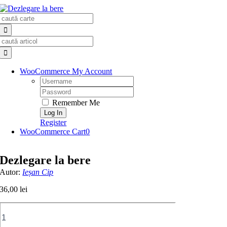
Skip
Search
to
for:
content
Search
for:
WooCommerce My Account
Username:
Password:
Remember Me
Register
WooCommerce Cart
0
Dezlegare la bere
Autor:
Ieșan Cip
36,00
lei
Cantitate
Dezlegare
la