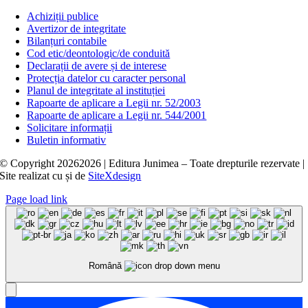
Achiziții publice
Avertizor de integritate
Bilanțuri contabile
Cod etic/deontologic/de conduită
Declarații de avere și de interese
Protecția datelor cu caracter personal
Planul de integritate al instituției
Rapoarte de aplicare a Legii nr. 52/2003
Rapoarte de aplicare a Legii nr. 544/2001
Solicitare informații
Buletin informativ
© Copyright
20262026 | Editura Junimea – Toate drepturile rezervate |
Site realizat cu
și
de
SiteXdesign
Page load link
Română