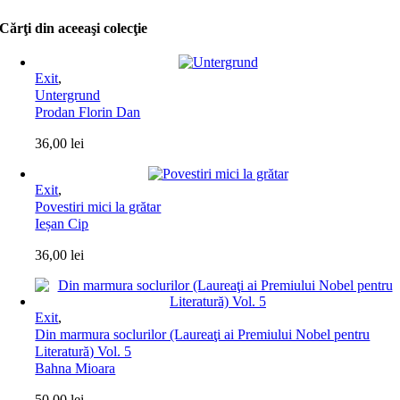
Cărţi din aceeaşi colecţie
Exit
,
Untergrund
Prodan Florin Dan
36,00
lei
Exit
,
Povestiri mici la grătar
Ieșan Cip
36,00
lei
Exit
,
Din marmura soclurilor (Laureaţi ai Premiului Nobel pentru
Literatură) Vol. 5
Bahna Mioara
50,00
lei