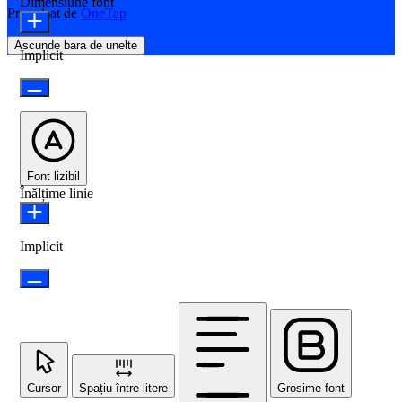
Dimensiune font
Propulsat de
OneTap
Ascunde bara de unelte
Implicit
Font lizibil
Înălțime linie
Implicit
Cursor
Spațiu între litere
Grosime font