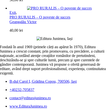
Exit
,
PRO RURALIS – O poveste de succes
Geangalău Victor
40,00
lei
Fondată în anul 1969 (primele cărți au apărut în 1970), Editura
Junimea a crescut constant, prin promovarea, cu precădere, a culturii
naţionale, acordând atenţie creaţiilor românilor de pretutindeni,
deschizându-se şi spre culturile lumii, precum şi spre curentele de
gândire contemporană. Junimea vă propune o ofertă generoasă de
editare, având drept suport profesionalismul, experiența, continuitatea
exigentă.
B-dul Carol I, Grădina Copou, 700506, Iași
+40232-705837
contact@editurajunimea.ro
www.EdituraJunimea.ro