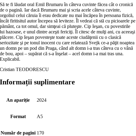
Să te fi lăudat oral Emil Brumaru în câteva cuvinte făcea cât o cronică
de o pagină. Iar dacă Brumaru mai şi scria acele câteva cuvinte,
orgoliul celui căruia îi erau dedicate nu mai încăpea în persoana fizică,
încât firitisitul autor începea să leviteze. Îl vedeai că stă cu picioarele pe
pământ, ca tot omul, dar simţeai că pluteşte. Cip Ieşan, cu povestirile
lui hazoase, e unul dintre aceşti fericiţi. Îl citesc de mulţi ani, cu aceeaşi
plăcere. Cip Ieşan povesteşte toate aceste ciudăţenii cu o clasică
seriozitate şi pe tonul inocent cu care relatează Svejk ce-a păţit noaptea
un domn pe un pod din Praga, când alt domn i-a tras câteva cu o vână
de bou, apoi – supărat că s-a înşelat – acel domn i-a mai tras una.
Explicabil.
Cristian TEODORESCU
Informații suplimentare
An apariție
2024
Format
A5
Număr de pagini
170