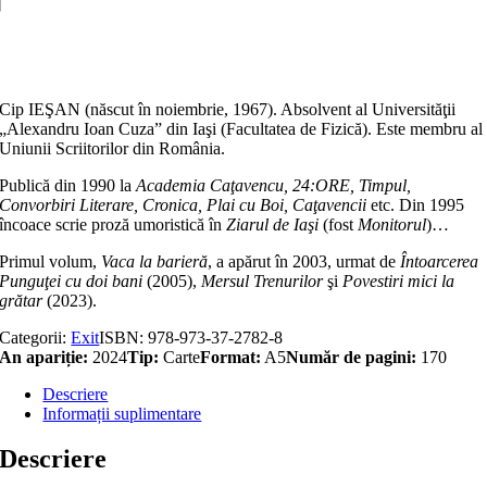
bere
Adaugă în coș
Cip IEŞAN (născut în noiembrie, 1967). Absolvent al Universităţii
„Alexandru Ioan Cuza” din Iaşi (Facultatea de Fizică). Este membru al
Uniunii Scriitorilor din România.
Publică din 1990 la
Academia Caţavencu, 24:ORE, Timpul,
Convorbiri Literare, Cronica, Plai cu Boi, Caţavencii
etc. Din 1995
încoace scrie proză umoristică în
Ziarul de Iaşi
(fost
Monitorul
)…
Primul volum,
Vaca la barieră
, a apă­rut în 2003, urmat de
Întoarcerea
Punguţei cu doi bani
(2005),
Mersul Trenurilor
şi
Povestiri mici la
grătar
(2023).
Categorii:
Exit
ISBN:
978-973-37-2782-8
An apariție:
2024
Tip:
Carte
Format:
A5
Număr de pagini:
170
Descriere
Informații suplimentare
Descriere