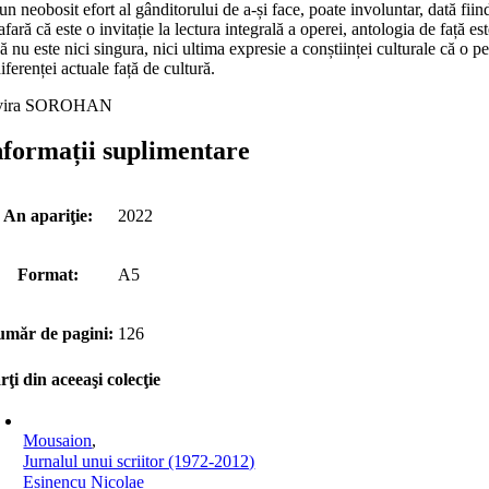
un neobosit efort al gânditorului de a-și face, poate involuntar, dată fiind
afară că este o invitație la lectura integrală a operei, antologia de față e
ă nu este nici singura, nici ultima expresie a conștiinței culturale că o 
iferenței actuale față de cultură.
vira SOROHAN
nformații suplimentare
An apariţie:
2022
Format:
A5
măr de pagini:
126
rţi din aceeaşi colecţie
Mousaion
,
Jurnalul unui scriitor (1972-2012)
Esinencu Nicolae