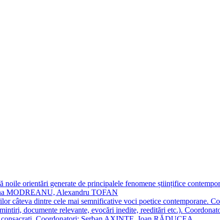
 noile orientări generate de principalele fenomene științifice contempora
Simona MODREANU, Alexandru TOFAN
titorilor câteva dintre cele mai semnificative voci poetice contempor
i (amintiri, documente relevante, evocări inedite, reeditări etc.). Co
poeți consacraţi. Coordonatori: Șerban AXINTE, Ioan RĂDUCEA