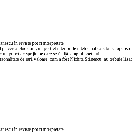
Adaugă în coș
escu în reviste pot fi interpre­tate
 plăcerea elucidării, un portret inte­rior de intelectual capabil să opereze 
ste un punct de sprijin pe care se înalță templul poetului.
personalitate de rară valoare, cum a fost Nichita Stănescu, nu trebuie lăs
escu în reviste pot fi interpre­tate