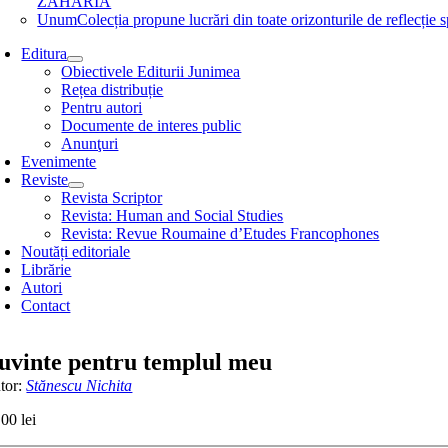
ZAHARIA
Unum
Colecția propune lucrări din toate orizonturile de refle
Editura
Obiectivele Editurii Junimea
Rețea distribuție
Pentru autori
Documente de interes public
Anunţuri
Evenimente
Reviste
Revista Scriptor
Revista: Human and Social Studies
Revista: Revue Roumaine d’Etudes Francophones
Noutăți editoriale
Librărie
Autori
Contact
uvinte pentru templul meu
tor:
Stănescu Nichita
,00
lei