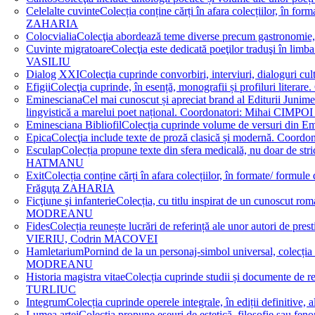
Celelalte cuvinte
Colecția conține cărți în afara colecțiilor, în f
ZAHARIA
Colocvialia
Colecţia abordează teme diverse precum gastronomie, 
Cuvinte migratoare
Colecţia este dedicată poeţilor traduşi în li
VASILIU
Dialog XXI
Colecţia cuprinde convorbiri, interviuri, dialogur
Efigii
Colecţia cuprinde, în esență, monografii și profiluri lit
Eminesciana
Cel mai cunoscut și apreciat brand al Editurii Junim
lingvistică a marelui poet național. Coordonatori: Miha
Eminesciana Bibliofil
Colecția cuprinde volume de versuri din
Epica
Colecţia include texte de proză clasică și modernă. C
Esculap
Colecția propune texte din sfera medicală, nu doar de str
HATMANU
Exit
Colecția conține cărți în afara colecțiilor, în formate/ for
Frăguţa ZAHARIA
Ficţiune şi infanterie
Colecția, cu titlu inspirat de un cunoscut
MODREANU
Fides
Colecția reunește lucrări de referință ale unor autori de pres
VIERIU, Codrin MACOVEI
Hamletarium
Pornind de la un personaj-simbol universal, colecția
MODREANU
Historia magistra vitae
Colecția cuprinde studii și documente de 
TURLIUC
Integrum
Colecția cuprinde operele integrale, în ediții defini
Lumea artei
Colecția propune eseuri de estetică, filosofie sau feno