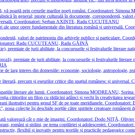
plă, vă poartă prin cerurile marilor poeți români. Coordonatori: Simon
istică în general; istorie culturală în documente, corespondență, valori 
și universală. Coordonatori: Șerban AXINTE, Radu CUCUTEANU
editări ale unor opere fundamentale din literatura română și univers
espondenţă, valori de patrimoniu din arhivele publice şi particulare.
. Coordonatori: Radu CUCUTEANU, Radu GĂINĂ
, premiate de jurii abilitate, la concursurile și festivalurile literare naţ
ză), premiate de jurii abilitate, la concursurile și festivalurile literare
ARIA
 de larg interes din domeniile: economie, sociologie, antropologie, psiho
storie literară, precum și eseurilor critice din spațiul românesc și uni
toate spațiile literare ale lumii. Coordonatori: Simona MODREANU, So
a cititorilor un filon cu rădăcini adânci și vechi în creativitatea ieșeană,
emporani ilustrativi pentru genul SF de pe toate meridianele. Coordona
”, noua colecție își deschide porțile către spiritele creatoare românești
enată valorează cât o mie de imagini. Coordonatori: Dodo NIȚĂ, Oli
porani, români şi străini, pe tema copilăriei și adolescenţei. Coordo
constructiv, flexibil și inovativ pentru teoriile și practicile pedagogi