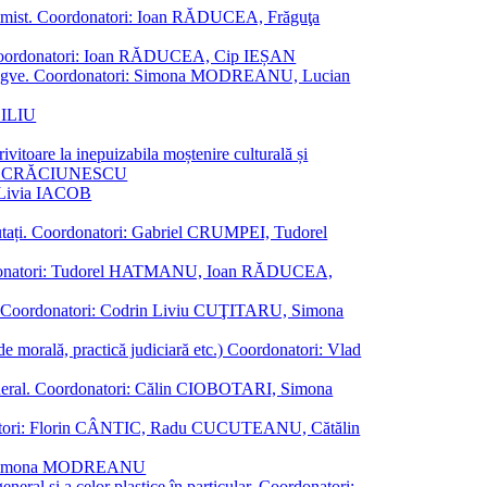
al junimist. Coordonatori: Ioan RĂDUCEA, Frăguţa
 etc. Coordonatori: Ioan RĂDUCEA, Cip IEȘAN
ţii bilingve. Coordonatori: Simona MODREANU, Lucian
ASILIU
vitoare la inepuizabila moștenire culturală și
iliu CRĂCIUNESCU
, Livia IACOB
reputați. Coordonatori: Gabriel CRUMPEI, Tudorel
st. Coordonatori: Tudorel HATMANU, Ioan RĂDUCEA,
ană. Coordonatori: Codrin Liviu CUŢITARU, Simona
e de morală, practică judiciară etc.) Coordonatori: Vlad
în general. Coordonatori: Călin CIOBOTARI, Simona
oordonatori: Florin CÂNTIC, Radu CUCUTEANU, Cătălin
INTE, Simona MODREANU
eneral și a celor plastice în particular. Coordonatori: