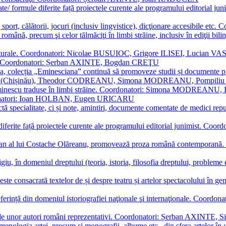
ormate/ formule diferite față proiectele curente ale programului editori
sport, călătorii, jocuri (inclusiv lingvistice), dicţionare accesibile
mba română, precum şi celor tălmăciţi în limbi străine, inclusiv în edi
i culturale. Coordonatori: Nicolae BUSUIOC, Grigore ILISEI, Lucian V
erare. Coordonatori: Șerban AXINTE, Bogdan CREŢU
ea, colecția „Eminesciana” continuă să promoveze studii și documente pri
i CIMPOI (Chișinău), Theodor CODREANU, Simona MODREANU, Pomp
 Eminescu traduse în limbi străine. Coordonatori: Simona MODREANU
oordonatori: Ioan HOLBAN, Eugen URICARU
ictă specialitate, ci și note, amintiri, documente comentate de medici 
mule diferite față proiectele curente ale programului editorial junimi
 roman al lui Costache Olăreanu, promovează proza română contempor
tigiu, în domeniul dreptului (teoria, istoria, filosofia dreptului, problem
 este consacrată textelor de și despre teatru și artelor spectacolului 
referință din domeniul istoriografiei naţionale şi internaţionale. C
tive, ale unor autori români reprezentativi. Coordonatori: Șerban AX
menologia artei, precum și monografii, albume etc., din sfera artelor în g