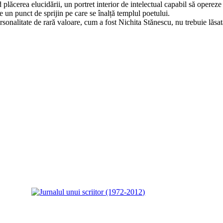
 plăcerea elucidării, un portret inte­rior de intelectual capabil să opereze 
ste un punct de sprijin pe care se înalță templul poetului.
personalitate de rară valoare, cum a fost Nichita Stănescu, nu trebuie lăs