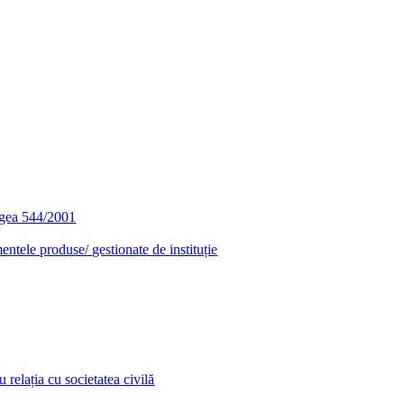
egea 544/2001
entele produse/ gestionate de instituție
relația cu societatea civilă