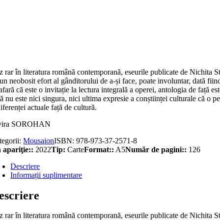
titate
vinte
ntru
mplul
u
 rar în literatura română contemporană, eseurile publicate de Nichita Stăn
un neobosit efort al gânditorului de a-și face, poate involuntar, dată fiind
afară că este o invitație la lectura integrală a operei, antologia de față e
ă nu este nici singura, nici ultima expresie a conștiinței culturale că o 
iferenței actuale față de cultură.
vira SOROHAN
tegorii:
Mousaion
ISBN:
978-973-37-2571-8
 apariţie::
2022
Tip:
Carte
Format::
A5
Număr de pagini::
126
Descriere
Informații suplimentare
escriere
 rar în literatura română contemporană, eseurile publicate de Nichita Stăn