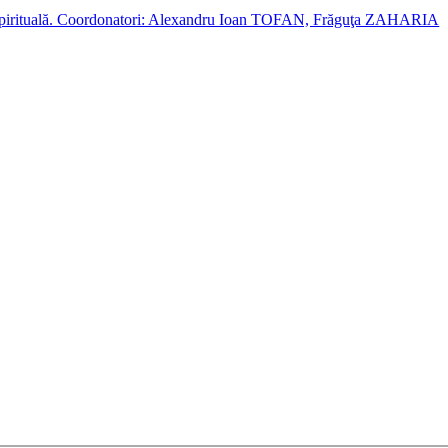
cție spirituală. Coordonatori: Alexandru Ioan TOFAN, Frăguţa ZAHARIA