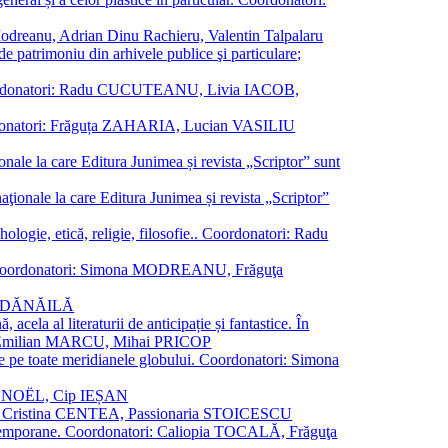
a Modreanu, Adrian Dinu Rachieru, Valentin Talpalaru
de patrimoniu din arhivele publice şi particulare;
ală. Coordonatori: Radu CUCUTEANU, Livia IACOB,
 Coordonatori: Frăguța ZAHARIA, Lucian VASILIU
ionale la care Editura Junimea și revista „Scriptor” sunt
 naţionale la care Editura Junimea și revista „Scriptor”
logie, etică, religie, filosofie.. Coordonatori: Radu
versal. Coordonatori: Simona MODREANU, Frăguţa
rina DĂNĂILĂ
 acela al literaturii de anticipație și fantastice. În
tori: Emilian MARCU, Mihai PRICOP
 de pe toate meridianele globului. Coordonatori: Simona
vier NOËL, Cip IEȘAN
natori: Cristina CENTEA, Passionaria STOICESCU
ce contemporane. Coordonatori: Caliopia TOCALĂ, Frăguţa