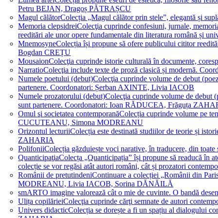
Petru BEJAN, Dragoș PĂTRAȘCU
Magul călător
Colecția „Magul călător prin stele”, elegantă și su
Memoria clepsidrei
Colecţia cuprinde confesiuni, jurnale, memorial
reeditări ale unor opere fundamentale din literatura română 
Mnemosyne
Colecția își propune să ofere publicului cititor re
Bogdan CREȚU
Mousaion
Colecţia cuprinde istorie culturală în documente, cor
Narratio
Colecţia include texte de proză clasică și modernă
Numele poetului (debut)
Colecţia cuprinde volume de debut (poezie)
partenere. Coordonatori: Șerban AXINTE, Livia IACOB
Numele prozatorului (debut)
Colecţia cuprinde volume de debut (pro
sunt partenere. Coordonatori: Ioan RĂDUCEA, Frăguța ZAH
Omul şi societatea contemporană
Colecția cuprinde volume pe teme
CUCUTEANU, Simona MODREANU
Orizontul lecturii
Colecția este destinată studiilor de teorie și i
ZAHARIA
Polifonii
Colecția găzduiește voci narative, în traducere, din 
Quanticipaţia
Colecța „Quanticipația” își propune să readucă în atenți
colecție se vor regăsi atât autori români, cât și prozatori cont
Românii de pretutindeni
Continuare a colecției „Românii din Paris
MODREANU, Livia IACOB, Sorina DĂNĂILĂ
smART
O imagine valorează cât o mie de cuvinte. O bandă des
Ulița copilăriei
Colecţia cuprinde cărţi semnate de autori contem
Univers didactic
Colecția se dorește a fi un spațiu al dialogului 