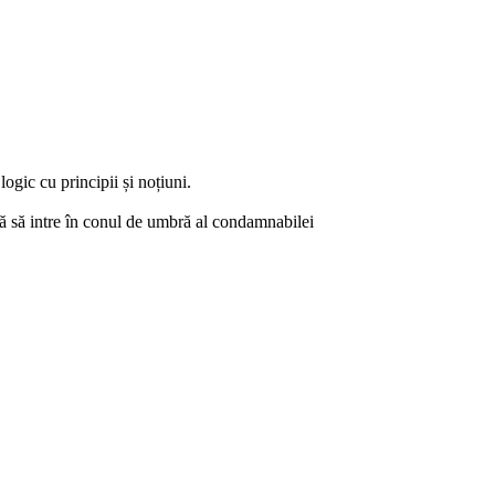
logic cu principii și noțiuni.
ată să intre în conul de umbră al condamnabilei