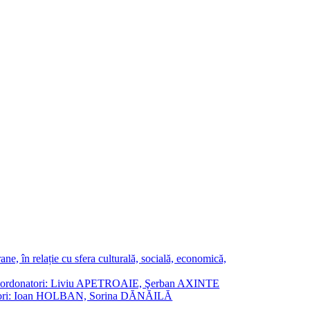
ne, în relație cu sfera culturală, socială, economică,
ane. Coordonatori: Liviu APETROAIE, Şerban AXINTE
ordonatori: Ioan HOLBAN, Sorina DĂNĂILĂ