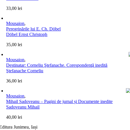
33,00
lei
Mousaion
,
Peregrinările lui E. Ch. Döbel
Döbel Ernst Christoph
35,00
lei
Mousaion
,
Destinatar: Corneliu Ştefanache. Corespondenţă inedită
Ştefanache Corneliu
36,00
lei
Mousaion
,
Mihail Sadoveanu – Pagini de jurnal și Documente inedite
Sadoveanu Mihail
40,00
lei