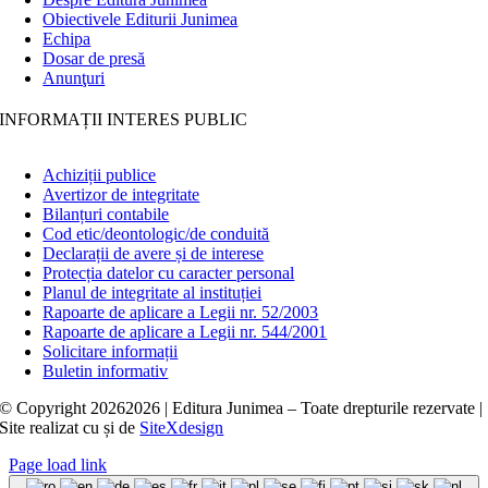
Obiectivele Editurii Junimea
Echipa
Dosar de presă
Anunţuri
INFORMAȚII INTERES PUBLIC
Achiziții publice
Avertizor de integritate
Bilanțuri contabile
Cod etic/deontologic/de conduită
Declarații de avere și de interese
Protecția datelor cu caracter personal
Planul de integritate al instituției
Rapoarte de aplicare a Legii nr. 52/2003
Rapoarte de aplicare a Legii nr. 544/2001
Solicitare informații
Buletin informativ
© Copyright
20262026 | Editura Junimea – Toate drepturile rezervate |
Site realizat cu
și
de
SiteXdesign
Page load link