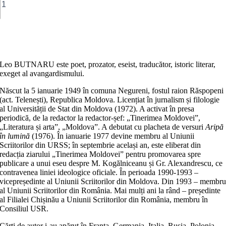
Căutând
zarurile
aruncate
la
Adaugă în coș
Rubicon.
Interviuri,
chestionare
Leo BUTNARU este poet, prozator, eseist, traducător, istoric literar,
exeget al avangardismului.
Născut la 5 ianuarie 1949 în comuna Negureni, fostul raion Răspopeni
(act. Telenești), Republica Moldova. Licențiat în jurnalism și filologie
al Universității de Stat din Moldova (1972). A activat în presa
periodică, de la redactor la redactor-șef: „Tinerimea Moldovei”,
„Literatura și arta”, „Moldova”. A debutat cu placheta de versuri
Aripă
în lumină
(1976). În ianuarie 1977 devine membru al Uniunii
Scriitorilor din URSS; în septembrie același an, este eliberat din
redacția ziarului „Tinerimea Moldovei” pentru promovarea spre
publicare a unui eseu despre M. Kogălniceanu și Gr. Alexandrescu, ce
contravenea liniei ideologice oficiale. În perioada 1990-1993 –
vicepreședinte al Uniunii Scriitorilor din Moldova. Din 1993 – membr
al Uniunii Scriitorilor din România. Mai mulți ani la rând – președinte
al Filialei Chișinău a Uniunii Scriitorilor din România, membru în
Consiliul USR.
Cărți de autor i-au apărut în Franța, Germania, Italia, Rusia, Polonia,