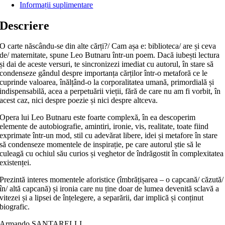
Informații suplimentare
Descriere
O carte născându-se din alte cărți?/ Cam așa e: biblioteca/ are și ceva
de/ maternitate, spune Leo Butnaru într-un poem. Dacă iubești lectura
și dai de aceste versuri, te sincronizezi imediat cu autorul, în stare să
condenseze gândul despre importanța cărților într-o metaforă ce le
cuprinde valoarea, înălțând-o la corporalitatea umană, primordială și
indispensabilă, acea a perpetuării vieții, fără de care nu am fi vorbit, în
acest caz, nici despre poezie și nici despre altceva.
Opera lui Leo Butnaru este foarte complexă, în ea descoperim
elemente de autobiografie, amintiri, ironie, vis, realitate, toate fiind
exprimate într-un mod, stil cu adevărat libere, idei și metafore în stare
să condenseze momentele de inspirație, pe care autorul știe să le
culeagă cu ochiul său curios și veghetor de îndrăgostit în complexitatea
existenței.
Prezintă interes momentele aforistice (îmbrățișarea – o capcană/ căzută/
în/ altă capcană) și ironia care nu ține doar de lumea devenită sclavă a
vitezei și a lipsei de înțelegere, a separării, dar implică și conținut
biografic.
Armando SANTARELLI