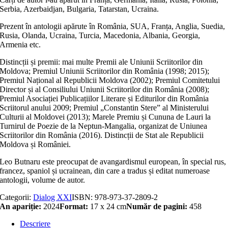
Serbia, Azerbaidjan, Bulgaria, Tatarstan, Ucraina.
Prezent în antologii apărute în România, SUA, Franța, Anglia, Suedia,
Rusia, Olanda, Ucraina, Turcia, Macedonia, Albania, Georgia,
Armenia etc.
Distincții și premii: mai multe Premii ale Uniunii Scriitorilor din
Moldova; Premiul Uniunii Scriitorilor din România (1998; 2015);
Premiul Național al Republicii Moldova (2002); Premiul Comitetului
Director și al Consiliului Uniunii Scriitorilor din România (2008);
Premiul Asociației Publicațiilor Literare și Editurilor din România
Scriitorul anului 2009; Premiul „Constantin Stere” al Ministerului
Culturii al Moldovei (2013); Marele Premiu și Cununa de Lauri la
Turnirul de Poezie de la Neptun-Mangalia, organizat de Uniunea
Scriitorilor din România (2016). Distincții de Stat ale Republicii
Moldova și României.
Leo Butnaru este preocupat de avangardismul european, în special rus,
francez, spaniol și ucrainean, din care a tradus și editat numeroase
antologii, volume de autor.
Categorii:
Dialog XXI
ISBN:
978-973-37-2809-2
An apariție:
2024
Format:
17 x 24 cm
Număr de pagini:
458
Descriere