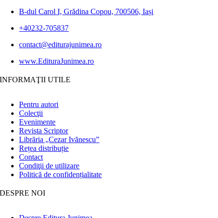
B-dul Carol I, Grădina Copou, 700506, Iași
+40232-705837
contact@editurajunimea.ro
www.EdituraJunimea.ro
INFORMAŢII UTILE
Pentru autori
Colecţii
Evenimente
Revista Scriptor
Librăria „Cezar Ivănescu”
Rețea distribuție
Contact
Condiţii de utilizare
Politică de confidențialitate
DESPRE NOI
Despre Editura Junimea