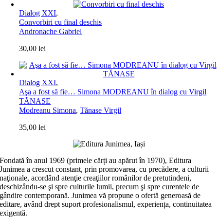
Dialog XXI
,
Convorbiri cu final deschis
Andronache Gabriel
30,00
lei
Dialog XXI
,
Aşa a fost să fie… Simona MODREANU în dialog cu Virgil
TĂNASE
Modreanu Simona
,
Tănase Virgil
35,00
lei
Fondată în anul 1969 (primele cărți au apărut în 1970), Editura
Junimea a crescut constant, prin promovarea, cu precădere, a culturii
naţionale, acordând atenţie creaţiilor românilor de pretutindeni,
deschizându-se şi spre culturile lumii, precum şi spre curentele de
gândire contemporană. Junimea vă propune o ofertă generoasă de
editare, având drept suport profesionalismul, experiența, continuitatea
exigentă.