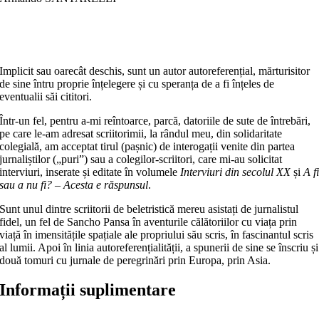
Implicit sau oarecât deschis, sunt un autor autoreferențial, mărturisitor
de sine întru proprie înțelegere și cu speranța de a fi înțeles de
eventualii săi cititori.
Într-un fel, pentru a-mi reîntoarce, parcă, datoriile de sute de întrebări,
pe care le-am adresat scriitorimii, la rândul meu, din solidaritate
colegială, am acceptat tirul (pașnic) de interogații venite din partea
jurnaliștilor („puri”) sau a colegilor-scriitori, care mi-au solicitat
interviuri, inserate și editate în volumele
Interviuri din secolul XX
și
A f
sau a nu fi? – Acesta e răspunsul
.
Sunt unul dintre scriitorii de beletristică mereu asistați de jurnalistul
fidel, un fel de Sancho Pansa în aventurile călătoriilor cu viața prin
viață în imensitățile spațiale ale propriului său scris, în fascinantul scris
al lumii. Apoi în linia autoreferențialității, a spunerii de sine se înscriu și
două tomuri cu jurnale de peregrinări prin Europa, prin Asia.
Informații suplimentare