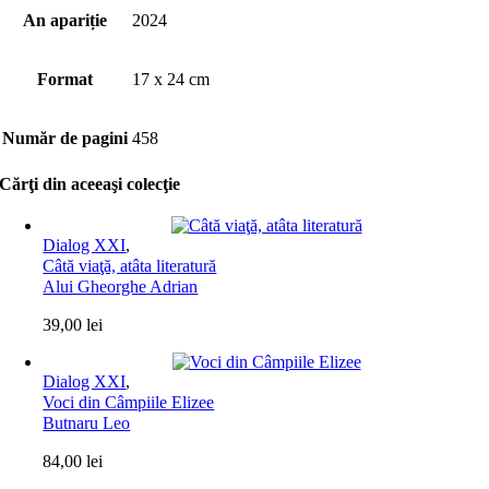
An apariție
2024
Format
17 x 24 cm
Număr de pagini
458
Cărţi din aceeaşi colecţie
Dialog XXI
,
Câtă viaţă, atâta literatură
Alui Gheorghe Adrian
39,00
lei
Dialog XXI
,
Voci din Câmpiile Elizee
Butnaru Leo
84,00
lei