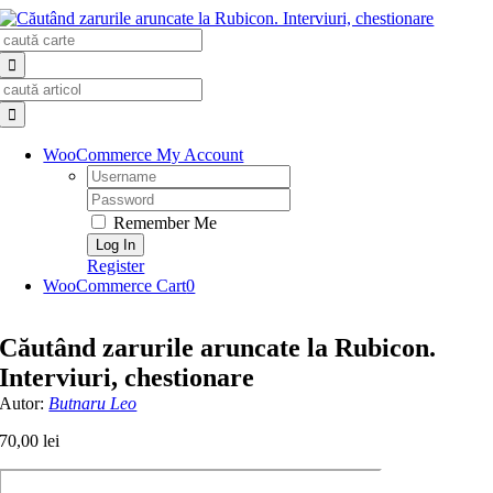
Skip
Search
to
for:
content
Search
for:
WooCommerce My Account
Username:
Password:
Remember Me
Register
WooCommerce Cart
0
Căutând zarurile aruncate la Rubicon.
Interviuri, chestionare
Autor:
Butnaru Leo
70,00
lei
Cantitate