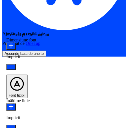
Ajustări la accesibilitate
Extensii pentru conținut
Dimensiune font
Propulsat de
OneTap
Ascunde bara de unelte
Implicit
Font lizibil
Înălțime linie
Implicit