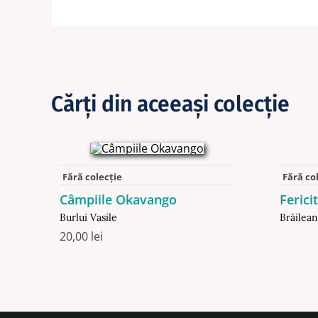
Cărţi din aceeaşi colecţie
Fără colecție
Fără co
Câmpiile Okavango
Ferici
Burlui Vasile
Brăilean
20,00
lei