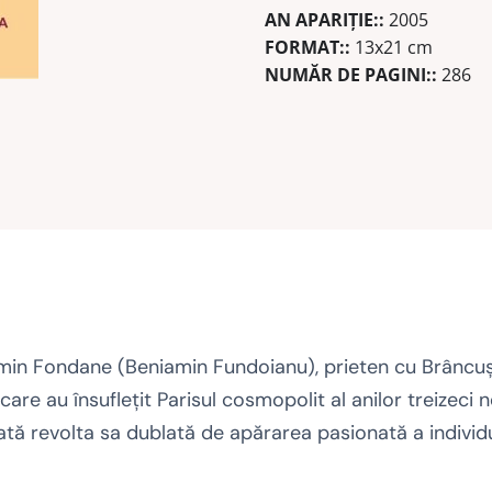
AN APARIŢIE::
2005
FORMAT::
13x21 cm
NUMĂR DE PAGINI::
286
amin Fondane (Beniamin Fundoianu), prieten cu Brâncuşi, 
re au însufleţit Parisul cosmopolit al anilor treizeci n
oată revolta sa dublată de apărarea pasionată a individulu