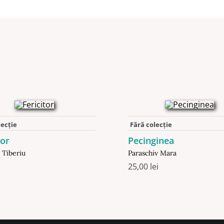
lecție
Fără colecție
tor
Pecinginea
 Tiberiu
Paraschiv Mara
25,00
lei