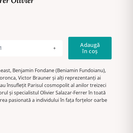
rer Olivier
Adaugă
în coș
Cantitate
Benjamin
Fondane
cineast, Benjamin Fondane (Beniamin Fundoianu),
Voronca, Victor Brauner şi alţi reprezentanţi ai
 însufleţit Parisul cosmopolit al anilor treizeci
ul şi specialistul Olivier Salazar-Ferrer în toată
ea pasionată a individului în faţa forţelor oarbe