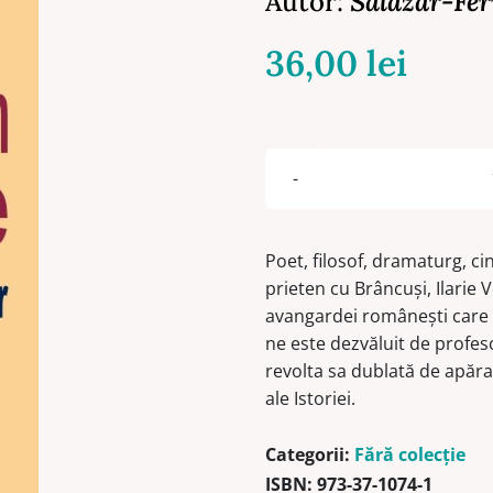
Autor:
Salazar-Fer
36,00
lei
Poet, filosof, dramaturg, 
prieten cu Brâncuşi, Ilarie 
avangardei româneşti care au
ne este dezvăluit de profesor
revolta sa dublată de apărar
ale Istoriei.
Categorii:
Fără colecție
ISBN:
973-37-1074-1