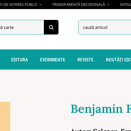
I DE INTERES PUBLIC
TRANSPARENȚĂ DECIZIONALĂ
INTEG
h
Search
for:
EDITURA
EVENIMENTE
REVISTE
NOUTĂȚI ED
Benjamin 