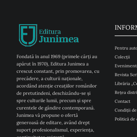
INFOR
Pentru auto
Fondată în anul 1969 (primele cărți au
Colecţii
apărut în 1970), Editura Junimea a
Eveniment
crescut constant, prin promovarea, cu
Revista Scr
precădere, a culturii naţionale,
Librăria „C
acordând atenţie creaţiilor românilor
Rețea distr
de pretutindeni, deschizându-se şi
spre culturile lumii, precum şi spre
Contact
curentele de gândire contemporană.
Condiţii de
Junimea vă propune o ofertă
Politică de
generoasă de editare, având drept
suport profesionalismul, experiența,