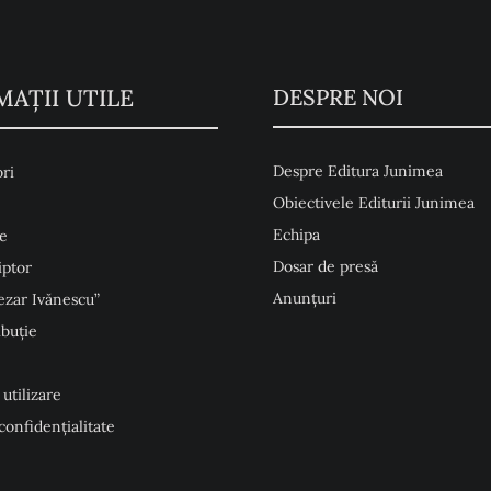
MAŢII UTILE
DESPRE NOI
Despre Editura Junimea
ri
Obiectivele Editurii Junimea
Echipa
e
Dosar de presă
iptor
Anunţuri
ezar Ivănescu”
ibuție
 utilizare
 confidențialitate