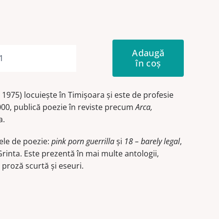
Adaugă
în coș
Cantitate
Amare
. 1975) locuieşte în Timişoara şi este de profesie
000, publică poezie în reviste precum
Arca,
a.
ele de poezie:
pink porn guerrilla
şi
18 – barely legal
,
rinta. Este prezentă în mai multe antologii,
 proză scurtă şi eseuri.