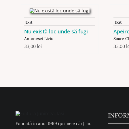
Exit
Exit
Nu există loc unde să fugi
Apeir
Antonesei Liviu
Soare C
33,00
lei
33,00
l
INFOR
Fondată în anul 1969 (primele cărți au