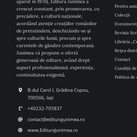
apărut în 1970), Editura Junimea a
Pentru auto
crescut constant, prin promovarea, cu
Colecţii
precădere, a culturii naţionale,
acordând atenţie creaţiilor românilor
Eveniment
de pretutindeni, deschizându-se şi
Revista Scr
spre culturile lumii, precum şi spre
Librăria „C
curentele de gândire contemporană.
Rețea distr
Junimea vă propune o ofertă
Contact
generoasă de editare, având drept
suport profesionalismul, experiența,
Condiţii de
continuitatea exigentă.
Politică de
B-dul Carol I, Grădina Copou,
700506, Iași
+40232-705837
contact@editurajunimea.ro
www.EdituraJunimea.ro