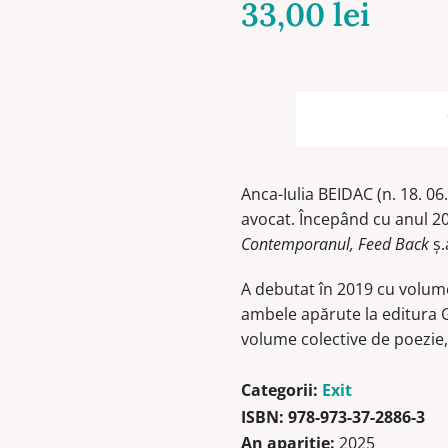
33,00
lei
Anca-Iulia BEIDAC (n. 18. 06
avocat. Începând cu anul 2
Contemporanul, Feed Back
ş.
A debutat în 2019 cu volum
ambele apărute la editura G
volume colective de poezie,
Categorii:
Exit
ISBN:
978-973-37-2886-3
An apariție:
2025