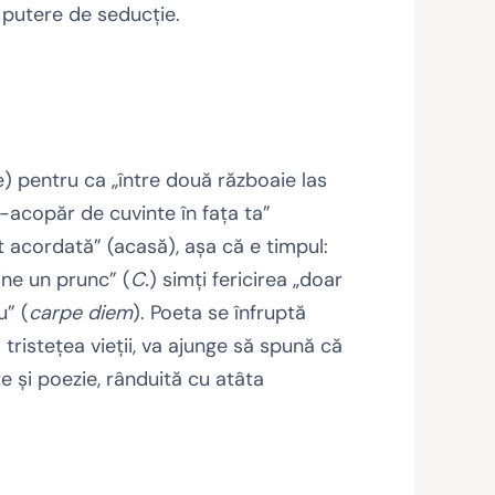
i putere de seducţie.
e) pentru ca „între două războaie las
m-acopăr de cuvinte în faţa ta”
 acordată” (acasă), aşa că e timpul:
vine un prunc” (
C.
) simţi fericirea „doar
u” (
carpe diem
). Poeta se înfruptă
i tristeţea vieţii, va ajunge să spună că
e şi poezie, rânduită cu atâta