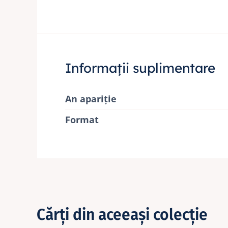
Informații suplimentare
An apariție
Format
Cărţi din aceeaşi colecţie