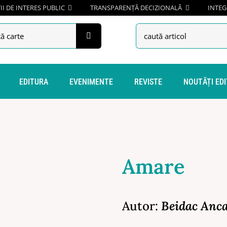
I DE INTERES PUBLIC
TRANSPARENȚĂ DECIZIONALĂ
INTEG
h
Search
for:
EDITURA
EVENIMENTE
REVISTE
NOUTĂȚI ED
Amare
Autor:
Beidac Anca