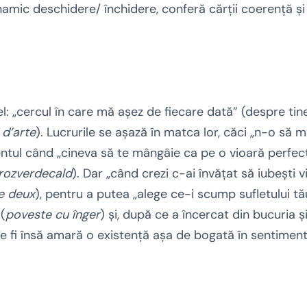
dinamic deschidere/ închidere, conferă cărţii coerenţă ş
: „cercul în care mă aşez de fiecare dată” (despre tin
i d’arte
). Lucrurile se aşază în matca lor, căci „n-o să 
ntul când „cineva să te mângâie ca pe o vioară perfect
rozverdecald
). Dar „când crezi c-ai învăţat să iubeşti 
e deux
), pentru a putea „alege ce-i scump sufletului tă
 (
poveste cu înger
) şi, după ce a încercat din bucuria ş
e fi însă amară o existenţă aşa de bogată în sentiment