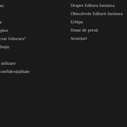
Despre Editura Junimea
ri
Obiectivele Editurii Junimea
Echipa
e
Dosar de presă
iptor
Anunţuri
ezar Ivănescu”
ibuție
 utilizare
 confidențialitate