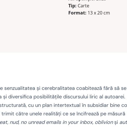
Tip:
Carte
Format:
13 x 20 cm
e senzualitatea şi cerebralitatea coabitează fără să se
i diversifica posibilităţile discursului liric al autoarei
ucturată, cu un plan intertextual în subsidiar bine contr
, trimit către unele realităţi ce se încifrează pe măsur
eat, nud, no unread emails in your inbox, oblivion
şi
aut