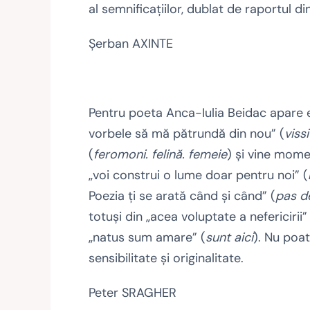
al semnificaţiilor, dublat de raportul 
Şerban AXINTE
Pentru poeta Anca-Iulia Beidac apare el
vorbele să mă pătrundă din nou” (
viss
(
feromoni. felină. femeie
) şi vine mome
„voi construi o lume doar pentru noi” (
Poezia ţi se arată când şi când” (
pas d
totuşi din „acea voluptate a nefericirii”
„natus sum amare” (
sunt aici
). Nu poat
sensibilitate şi originalitate.
Peter SRAGHER