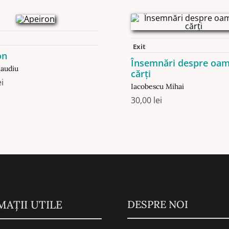
Exit
on
Însemnări despre oam
laudiu
cărți
ei
Iacobescu Mihai
30,00
lei
MAŢII UTILE
DESPRE NOI