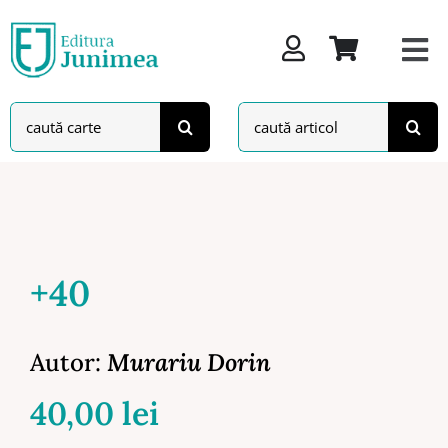
Skip
to
content
Search
Search
for:
for:
+40
Autor:
Murariu Dorin
40,00
lei