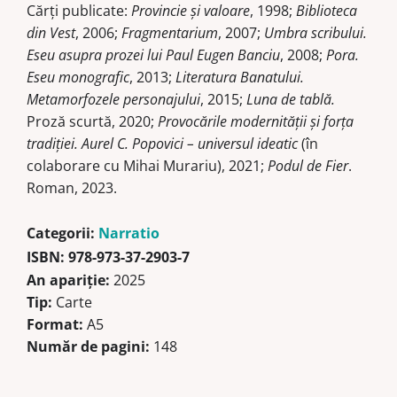
Cărţi publicate:
Provincie şi valoare
, 1998;
Biblioteca
din Vest
, 2006;
Fragmentarium
, 2007;
Umbra scribului.
Eseu asupra prozei lui Paul Eugen Banciu
, 2008;
Pora.
Eseu monografic
, 2013;
Literatura Banatului.
Metamorfozele personajului
, 2015;
Luna de tablă.
Proză scurtă, 2020;
Provocările modernităţii şi forţa
tradiţiei. Aurel C. Popovici – universul ideatic
(în
colaborare cu Mihai Murariu), 2021;
Podul de Fier
.
Roman, 2023.
Categorii:
Narratio
ISBN:
978-973-37-2903-7
An apariție:
2025
Tip:
Carte
Format:
A5
Număr de pagini:
148