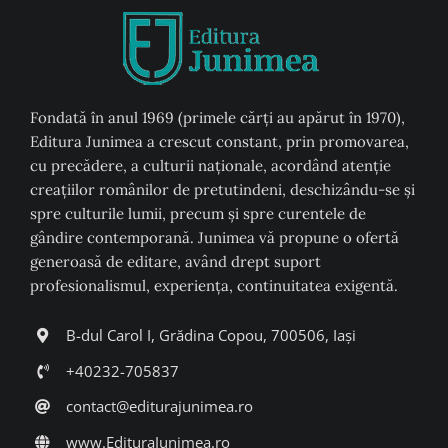
Fondată în anul 1969 (primele cărți au apărut în 1970),
Editura Junimea a crescut constant, prin promovarea,
cu precădere, a culturii naţionale, acordând atenţie
creaţiilor românilor de pretutindeni, deschizându-se şi
spre culturile lumii, precum şi spre curentele de
gândire contemporană. Junimea vă propune o ofertă
generoasă de editare, având drept suport
profesionalismul, experiența, continuitatea exigentă.
B-dul Carol I, Grădina Copou, 700506, Iași
+40232-705837
contact@editurajunimea.ro
www.EdituraJunimea.ro