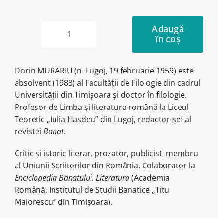
Adaugă
în coș
Cantitate
+40
Dorin MURARIU (n. Lugoj, 19 februarie 1959) este
absolvent (1983) al Facultăţii de Filologie din cadrul
Universităţii din Timişoara şi doctor în filologie.
Profesor de Limba şi literatura română la Liceul
Teoretic „Iulia Hasdeu” din Lugoj, redactor-şef al
revistei
Banat
.
Critic şi istoric literar, prozator, publicist, membru
al Uniunii Scriitorilor din România. Colaborator la
Enciclopedia Banatului. Literatura
(Academia
Română, Institutul de Studii Banatice „Titu
Maiorescu” din Timişoara).