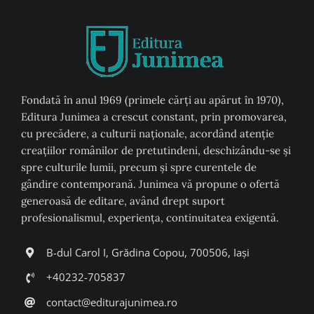
Fondată în anul 1969 (primele cărți au apărut în 1970),
Editura Junimea a crescut constant, prin promovarea,
cu precădere, a culturii naţionale, acordând atenţie
creaţiilor românilor de pretutindeni, deschizându-se şi
spre culturile lumii, precum şi spre curentele de
gândire contemporană. Junimea vă propune o ofertă
generoasă de editare, având drept suport
profesionalismul, experiența, continuitatea exigentă.
B-dul Carol I, Grădina Copou, 700506, Iași
+40232-705837
contact@editurajunimea.ro