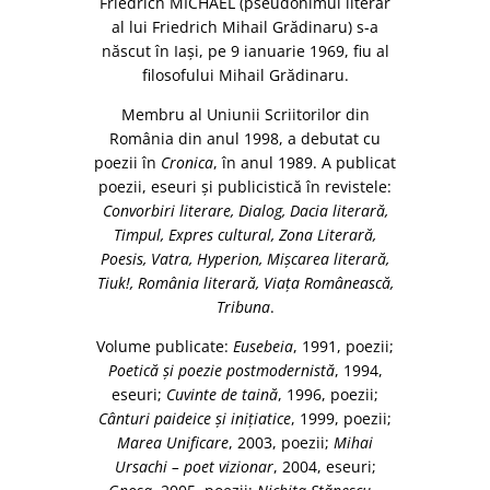
Friedrich MICHAEL (pseudonimul literar
al lui Friedrich Mihail Grădinaru) s-a
născut în Iaşi, pe 9 ianuarie 1969, fiu al
filosofului Mihail Grădinaru.
Membru al Uniunii Scriitorilor din
România din anul 1998, a debutat cu
poezii în
Cronica
, în anul 1989. A publicat
poezii, eseuri şi publicistică în revistele:
Convorbiri literare, Dialog, Dacia literară,
Timpul, Expres cultural, Zona Literară,
Poesis, Vatra, Hyperion, Mişcarea literară,
Tiuk!, România literară, Viaţa Românească,
Tribuna
.
Volume publicate:
Eusebeia
, 1991, poezii;
Poetică şi poezie postmodernistă
, 1994,
eseuri;
Cuvinte de taină
, 1996, poezii;
Cânturi paideice şi iniţiatice
, 1999, poezii;
Marea Unificare
, 2003, poezii;
Mihai
Ursachi – poet vizionar
, 2004, eseuri;