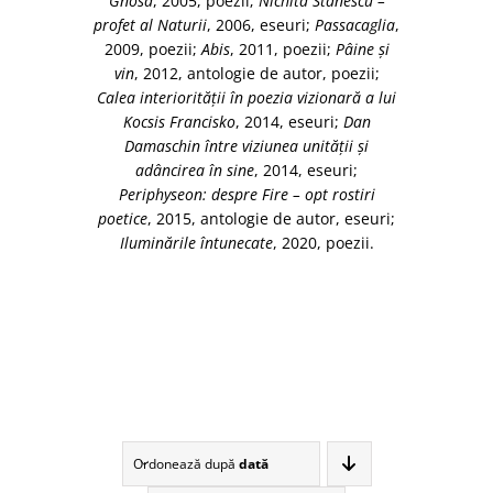
Gnosa
, 2005, poezii;
Nichita Stănescu –
profet al Naturii
, 2006, eseuri;
Passacaglia
,
2009, poezii;
Abis
, 2011, poezii;
Pâine şi
vin
, 2012, antologie de autor, poezii;
Calea interiorităţii în poezia vizionară a lui
Kocsis Francisko
, 2014, eseuri;
Dan
Damaschin între viziunea unităţii şi
adâncirea în sine
, 2014, eseuri;
Periphyseon: despre Fire – opt rostiri
poetice
, 2015, antologie de autor, eseuri;
Iluminările întunecate
, 2020, poezii.
Ordonează după
dată