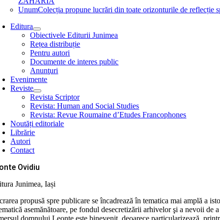
ZAHARIA
Unum
Colecția propune lucrări din toate orizonturile de refle
Editura
Obiectivele Editurii Junimea
Rețea distribuție
Pentru autori
Documente de interes public
Anunţuri
Evenimente
Reviste
Revista Scriptor
Revista: Human and Social Studies
Revista: Revue Roumaine d’Etudes Francophones
Noutăți editoriale
Librărie
Autori
Contact
onte Ovidiu
itura Junimea, Iași
crarea propusă spre publicare se încadrează în tematica mai amplă a istor
ematică asemănătoare, pe fondul desecretizării arhivelor şi a nevoii de a 
mersul domnului Leonte este binevenit, deoarece particularizează, printr