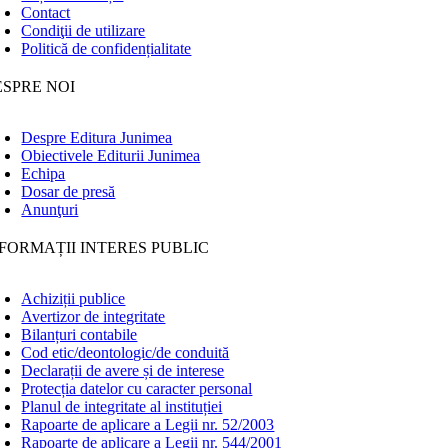
Contact
Condiţii de utilizare
Politică de confidențialitate
ESPRE NOI
Despre Editura Junimea
Obiectivele Editurii Junimea
Echipa
Dosar de presă
Anunţuri
FORMAȚII INTERES PUBLIC
Achiziții publice
Avertizor de integritate
Bilanțuri contabile
Cod etic/deontologic/de conduită
Declarații de avere și de interese
Protecția datelor cu caracter personal
Planul de integritate al instituției
Rapoarte de aplicare a Legii nr. 52/2003
Rapoarte de aplicare a Legii nr. 544/2001