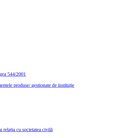
egea 544/2001
entele produse/ gestionate de instituție
relația cu societatea civilă