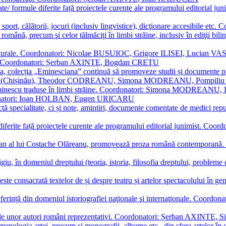
ormate/ formule diferite față proiectele curente ale programului editori
sport, călătorii, jocuri (inclusiv lingvistice), dicţionare accesibile
mba română, precum şi celor tălmăciţi în limbi străine, inclusiv în edi
i culturale. Coordonatori: Nicolae BUSUIOC, Grigore ILISEI, Lucian V
erare. Coordonatori: Șerban AXINTE, Bogdan CREŢU
ea, colecția „Eminesciana” continuă să promoveze studii și documente pri
i CIMPOI (Chișinău), Theodor CODREANU, Simona MODREANU, Pomp
 Eminescu traduse în limbi străine. Coordonatori: Simona MODREANU
oordonatori: Ioan HOLBAN, Eugen URICARU
ictă specialitate, ci și note, amintiri, documente comentate de medici 
mule diferite față proiectele curente ale programului editorial junimi
 roman al lui Costache Olăreanu, promovează proza română contempor
tigiu, în domeniul dreptului (teoria, istoria, filosofia dreptului, problem
 este consacrată textelor de și despre teatru și artelor spectacolului 
referință din domeniul istoriografiei naţionale şi internaţionale. C
tive, ale unor autori români reprezentativi. Coordonatori: Șerban AX
menologia artei, precum și monografii, albume etc., din sfera artelor în g