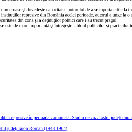
e numeroase şi dovedeşte capacitatea autorului de a se raporta critic la t
i instituţiilor represive din România acelei perioade, autorul ajunge la o s
ritatea din zonă şi a deţinuţilor politici care i-au trecut pragul.
ase este de mare importanţă şi întregeşte tabloul politicilor şi practicilo
fostul județ/ raion Roman (1948-1964)