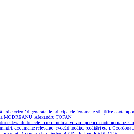
 noile orientări generate de principalele fenomene științifice contempora
Simona MODREANU, Alexandru TOFAN
titorilor câteva dintre cele mai semnificative voci poetice contempor
i (amintiri, documente relevante, evocări inedite, reeditări etc.). Co
poeți consacraţi. Coordonatori: Șerban AXINTE, Ioan RĂDUCEA