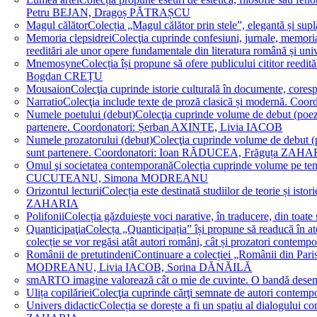
Petru BEJAN, Dragoș PĂTRAȘCU
Magul călător
Colecția „Magul călător prin stele”, elegantă și su
Memoria clepsidrei
Colecţia cuprinde confesiuni, jurnale, memorial
reeditări ale unor opere fundamentale din literatura română 
Mnemosyne
Colecția își propune să ofere publicului cititor re
Bogdan CREȚU
Mousaion
Colecţia cuprinde istorie culturală în documente, cor
Narratio
Colecţia include texte de proză clasică și modernă
Numele poetului (debut)
Colecţia cuprinde volume de debut (poezie)
partenere. Coordonatori: Șerban AXINTE, Livia IACOB
Numele prozatorului (debut)
Colecţia cuprinde volume de debut (pro
sunt partenere. Coordonatori: Ioan RĂDUCEA, Frăguța ZAH
Omul şi societatea contemporană
Colecția cuprinde volume pe teme
CUCUTEANU, Simona MODREANU
Orizontul lecturii
Colecția este destinată studiilor de teorie și i
ZAHARIA
Polifonii
Colecția găzduiește voci narative, în traducere, din 
Quanticipaţia
Colecța „Quanticipația” își propune să readucă în atenți
colecție se vor regăsi atât autori români, cât și prozatori cont
Românii de pretutindeni
Continuare a colecției „Românii din Paris
MODREANU, Livia IACOB, Sorina DĂNĂILĂ
smART
O imagine valorează cât o mie de cuvinte. O bandă des
Ulița copilăriei
Colecţia cuprinde cărţi semnate de autori contem
Univers didactic
Colecția se dorește a fi un spațiu al dialogului 