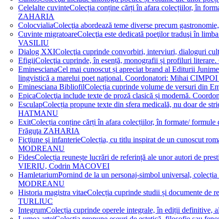
Celelalte cuvinte
Colecția conține cărți în afara colecțiilor, în f
ZAHARIA
Colocvialia
Colecţia abordează teme diverse precum gastronomie, 
Cuvinte migratoare
Colecţia este dedicată poeţilor traduşi în li
VASILIU
Dialog XXI
Colecţia cuprinde convorbiri, interviuri, dialogur
Efigii
Colecţia cuprinde, în esență, monografii și profiluri lit
Eminesciana
Cel mai cunoscut și apreciat brand al Editurii Junim
lingvistică a marelui poet național. Coordonatori: Miha
Eminesciana Bibliofil
Colecția cuprinde volume de versuri din
Epica
Colecţia include texte de proză clasică și modernă. C
Esculap
Colecția propune texte din sfera medicală, nu doar de str
HATMANU
Exit
Colecția conține cărți în afara colecțiilor, în formate/ for
Frăguţa ZAHARIA
Ficţiune şi infanterie
Colecția, cu titlu inspirat de un cunoscut
MODREANU
Fides
Colecția reunește lucrări de referință ale unor autori de pres
VIERIU, Codrin MACOVEI
Hamletarium
Pornind de la un personaj-simbol universal, colecția
MODREANU
Historia magistra vitae
Colecția cuprinde studii și documente de 
TURLIUC
Integrum
Colecția cuprinde operele integrale, în ediții defini
Lumea artei
Colecția propune eseuri de estetică, filosofie sau feno