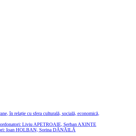
ne, în relație cu sfera culturală, socială, economică,
ane. Coordonatori: Liviu APETROAIE, Şerban AXINTE
ordonatori: Ioan HOLBAN, Sorina DĂNĂILĂ