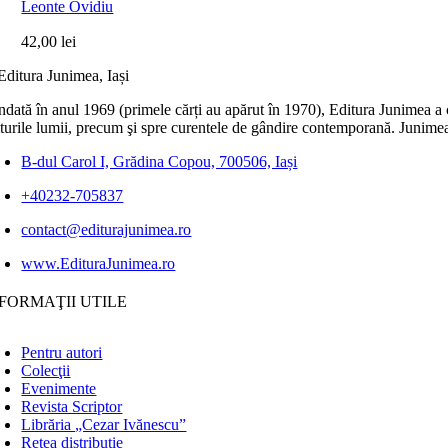
Leonte Ovidiu
42,00
lei
dată în anul 1969 (primele cărți au apărut în 1970), Editura Junimea a c
lturile lumii, precum şi spre curentele de gândire contemporană. Junimea
B-dul Carol I, Grădina Copou, 700506, Iași
+40232-705837
contact@editurajunimea.ro
www.EdituraJunimea.ro
FORMAŢII UTILE
Pentru autori
Colecţii
Evenimente
Revista Scriptor
Librăria „Cezar Ivănescu”
Rețea distribuție