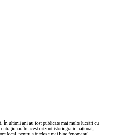
În ultimii ani au fost publicate mai multe lucrări cu
ntraţionar. În acest orizont istoriografic naţional,
spre local, pentru a înţelege mai bine fenomenul