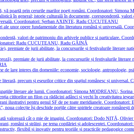
plă, vă poartă prin cerurile marilor poeți români. Coordonatori: Simon
istică în general; istorie culturală în documente, corespondență, valori 
și universală. Coordonatori: Șerban AXINTE, Radu CUCUTEANU
editări ale unor opere fundamentale din literatura română și univers
espondenţă, valori de patrimoniu din arhivele publice şi particulare.
. Coordonatori: Radu CUCUTEANU, Radu GĂINĂ
, premiate de jurii abilitate, la concursurile și festivalurile literare naţ
ză), premiate de jurii abilitate, la concursurile și festivalurile literare
ARIA
 de larg interes din domeniile: economie, sociologie, antropologie, psiho
storie literară, precum și eseurilor critice din spațiul românesc și uni
toate spațiile literare ale lumii. Coordonatori: Simona MODREANU, So
a cititorilor un filon cu rădăcini adânci și vechi în creativitatea ieșeană,
emporani ilustrativi pentru genul SF de pe toate meridianele. Coordona
”, noua colecție își deschide porțile către spiritele creatoare românești
enată valorează cât o mie de imagini. Coordonatori: Dodo NIȚĂ, Oli
porani, români şi străini, pe tema copilăriei și adolescenţei. Coordo
constructiv, flexibil și inovativ pentru teoriile și practicile pedagogi