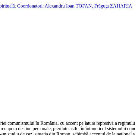
cție spirituală. Coordonatori: Alexandru Ioan TOFAN, Frăguţa ZAHARIA
iei comunismului în România, cu accent pe latura represivă a regimului. 
recupera destine personale, pierdute astfel în întunericul sistemului conce
-un studiu de caz, situaţia din Roman, schimbă accentul de la naţional 