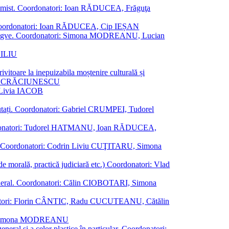
al junimist. Coordonatori: Ioan RĂDUCEA, Frăguţa
 etc. Coordonatori: Ioan RĂDUCEA, Cip IEȘAN
ţii bilingve. Coordonatori: Simona MODREANU, Lucian
ASILIU
vitoare la inepuizabila moștenire culturală și
iliu CRĂCIUNESCU
, Livia IACOB
reputați. Coordonatori: Gabriel CRUMPEI, Tudorel
st. Coordonatori: Tudorel HATMANU, Ioan RĂDUCEA,
ană. Coordonatori: Codrin Liviu CUŢITARU, Simona
e de morală, practică judiciară etc.) Coordonatori: Vlad
în general. Coordonatori: Călin CIOBOTARI, Simona
oordonatori: Florin CÂNTIC, Radu CUCUTEANU, Cătălin
INTE, Simona MODREANU
eneral și a celor plastice în particular. Coordonatori: