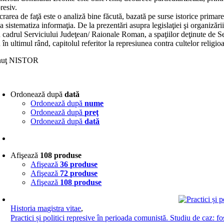
resiv.
rarea de faţă este o analiză bine făcută, bazată pe surse istorice primar
a sistematiza informaţia. De la prezentări asupra legislaţiei şi organizări
 cadrul Serviciului Judeţean/ Raionale Roman, a spaţiilor deţinute de Secu
în ultimul rând, capitolul referitor la represiunea contra cultelor religio
nuţ NISTOR
Ordonează după
dată
Ordonează după
nume
Ordonează după
preţ
Ordonează după
dată
Afişează
108 produse
Afişează
36 produse
Afişează
72 produse
Afişează
108 produse
Historia magistra vitae
,
Practici și politici represive în perioada comunistă. Studiu de caz: 