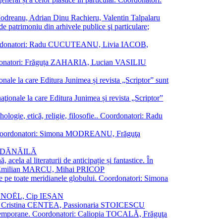
a Modreanu, Adrian Dinu Rachieru, Valentin Talpalaru
de patrimoniu din arhivele publice şi particulare;
ală. Coordonatori: Radu CUCUTEANU, Livia IACOB,
 Coordonatori: Frăguța ZAHARIA, Lucian VASILIU
ionale la care Editura Junimea și revista „Scriptor” sunt
 naţionale la care Editura Junimea și revista „Scriptor”
logie, etică, religie, filosofie.. Coordonatori: Radu
versal. Coordonatori: Simona MODREANU, Frăguţa
rina DĂNĂILĂ
 acela al literaturii de anticipație și fantastice. În
tori: Emilian MARCU, Mihai PRICOP
 de pe toate meridianele globului. Coordonatori: Simona
vier NOËL, Cip IEȘAN
natori: Cristina CENTEA, Passionaria STOICESCU
ce contemporane. Coordonatori: Caliopia TOCALĂ, Frăguţa