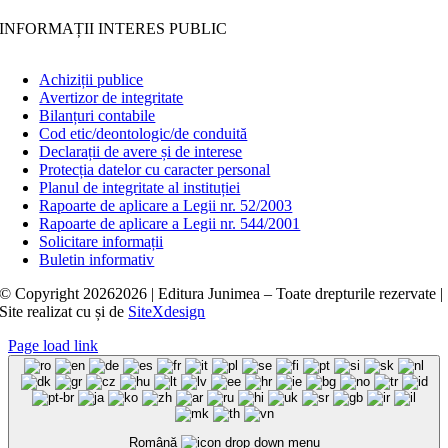
INFORMAȚII INTERES PUBLIC
Achiziții publice
Avertizor de integritate
Bilanțuri contabile
Cod etic/deontologic/de conduită
Declarații de avere și de interese
Protecția datelor cu caracter personal
Planul de integritate al instituției
Rapoarte de aplicare a Legii nr. 52/2003
Rapoarte de aplicare a Legii nr. 544/2001
Solicitare informații
Buletin informativ
© Copyright
20262026 | Editura Junimea – Toate drepturile rezervate |
Site realizat cu
și
de
SiteXdesign
Page load link
Română