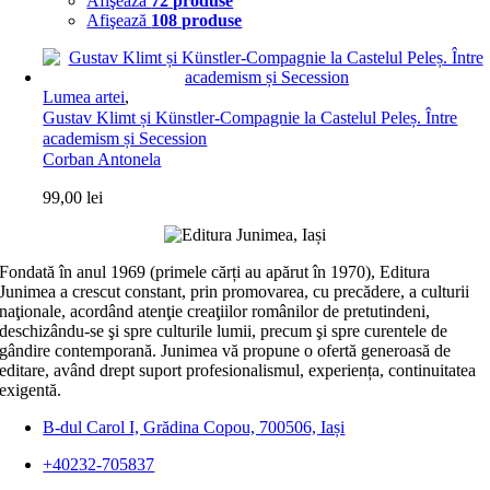
Afişează
72 produse
Afişează
108 produse
Lumea artei
,
Gustav Klimt și Künstler-Compagnie la Castelul Peleș. Între
academism și Secession
Corban Antonela
99,00
lei
Fondată în anul 1969 (primele cărți au apărut în 1970), Editura
Junimea a crescut constant, prin promovarea, cu precădere, a culturii
naţionale, acordând atenţie creaţiilor românilor de pretutindeni,
deschizându-se şi spre culturile lumii, precum şi spre curentele de
gândire contemporană. Junimea vă propune o ofertă generoasă de
editare, având drept suport profesionalismul, experiența, continuitatea
exigentă.
B-dul Carol I, Grădina Copou, 700506, Iași
+40232-705837