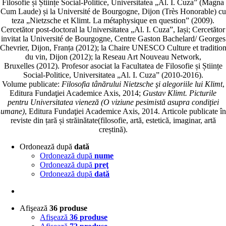
Filosofie și Științe Social-Politice, Universitatea „Al. I. Cuza” (Magna
Cum Laude) și la Université de Bourgogne, Dijon (Très Honorable) cu
teza „Nietzsche et Klimt. La métaphysique en question” (2009).
Cercetător post-doctoral la Universitatea „Al. I. Cuza”, Iași; Cercetător
invitat la Université de Bourgogne, Centre Gaston Bachelard/ Georges
Chevrier, Dijon, Franța (2012); la Chaire UNESCO Culture et traditio
du vin, Dijon (2012); la Reseau Art Nouveau Network,
Bruxelles (2012). Profesor asociat la Facultatea de Filosofie și Științe
Social-Politice, Universitatea „Al. I. Cuza” (2010-2016).
Volume publicate:
Filosofia tânărului Nietzsche şi alegoriile lui Klimt
,
Editura Fundaţiei Academice Axis, 2014;
Gustav Klimt. Picturile
pentru Universitatea vieneză (O viziune pesimistă asupra condiţiei
umane)
, Editura Fundaţiei Academice Axis, 2014. Articole publicate în
reviste din țară și străinătate(filosofie, artă, estetică, imaginar, artă
creștină).
Ordonează după
dată
Ordonează după
nume
Ordonează după
preţ
Ordonează după
dată
Afişează
36 produse
Afişează
36 produse