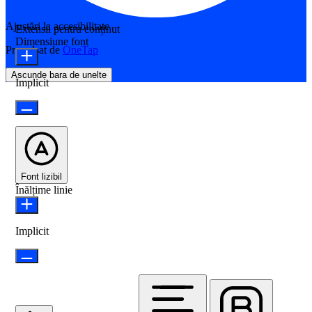
Ajustări la accesibilitate
Extensii pentru conținut
Dimensiune font
Propulsat de
OneTap
Ascunde bara de unelte
Implicit
Font lizibil
Înălțime linie
Implicit