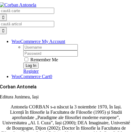
Skip
Search
to
for:
content
Search
for:
WooCommerce My Account
Username:
Password:
Remember Me
Register
WooCommerce Cart
0
Corban Antonela
Editura Junimea, Iași
Antonela CORBAN s-a născut la 3 noiembrie 1970, în Iași.
Licență în filosofie la Facultatea de Filosofie (1995) și Studii
aprofundate „Paradigme ale filosofiei moderne europene”,
Universitatea „Al. I. Cuza”, Iași (2000); DEA Imaginaire, Université
de Bourgogne, Dijon (2002); Doctor în filosofie la Facultatea de