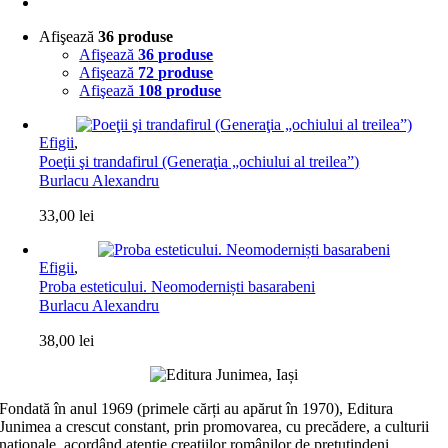
Afişează
36 produse
Afişează
36 produse
Afişează
72 produse
Afişează
108 produse
Efigii
,
Poeţii şi trandafirul (Generaţia „ochiului al treilea”)
Burlacu Alexandru
33,00
lei
Efigii
,
Proba esteticului. Neomoderniști basarabeni
Burlacu Alexandru
38,00
lei
Fondată în anul 1969 (primele cărți au apărut în 1970), Editura
Junimea a crescut constant, prin promovarea, cu precădere, a culturii
naţionale, acordând atenţie creaţiilor românilor de pretutindeni,