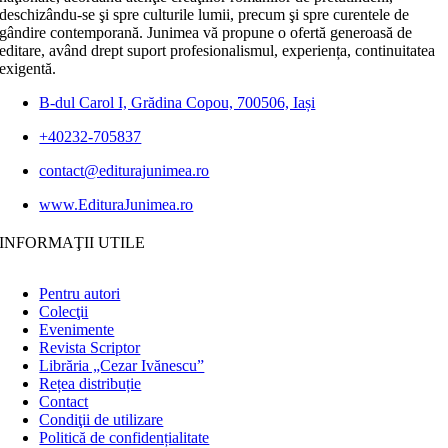
deschizându-se şi spre culturile lumii, precum şi spre curentele de
gândire contemporană. Junimea vă propune o ofertă generoasă de
editare, având drept suport profesionalismul, experiența, continuitatea
exigentă.
B-dul Carol I, Grădina Copou, 700506, Iași
+40232-705837
contact@editurajunimea.ro
www.EdituraJunimea.ro
INFORMAŢII UTILE
Pentru autori
Colecţii
Evenimente
Revista Scriptor
Librăria „Cezar Ivănescu”
Rețea distribuție
Contact
Condiţii de utilizare
Politică de confidențialitate