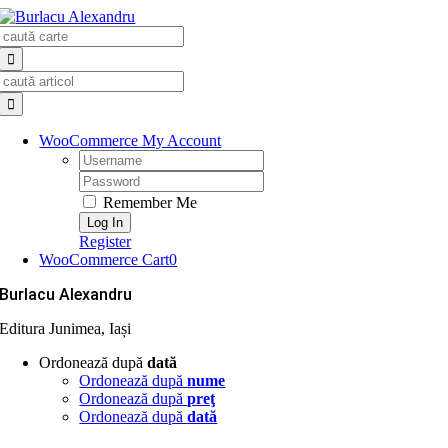
Skip
Search
to
for:
content
Search
for:
WooCommerce My Account
Username:
Password:
Remember Me
Register
WooCommerce Cart
0
Burlacu Alexandru
Editura Junimea, Iași
Ordonează după
dată
Ordonează după
nume
Ordonează după
preţ
Ordonează după
dată