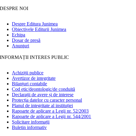
DESPRE NOI
Despre Editura Junimea
Obiectivele Editurii Junimea
Echipa
Dosar de presă
Anunţuri
INFORMAȚII INTERES PUBLIC
Achiziții publice
Avertizor de integritate
Bilanțuri contabile
Cod etic/deontologic/de conduită
Declarații de avere și de interese
Protecția datelor cu caracter personal
Planul de integritate al instituției
Rapoarte de aplicare a Legii nr. 52/2003
Rapoarte de aplicare a Legii nr. 544/2001
Solicitare informații
Buletin informativ