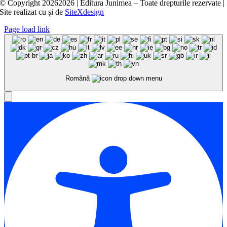
© Copyright
20262026 | Editura Junimea – Toate drepturile rezervate |
Site realizat cu
și
de
SiteXdesign
Page load link
Română