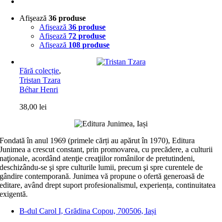
Afişează
36 produse
Afişează
36 produse
Afişează
72 produse
Afişează
108 produse
Fără colecție
,
Tristan Tzara
Béhar Henri
38,00
lei
Fondată în anul 1969 (primele cărți au apărut în 1970), Editura
Junimea a crescut constant, prin promovarea, cu precădere, a culturii
naţionale, acordând atenţie creaţiilor românilor de pretutindeni,
deschizându-se şi spre culturile lumii, precum şi spre curentele de
gândire contemporană. Junimea vă propune o ofertă generoasă de
editare, având drept suport profesionalismul, experiența, continuitatea
exigentă.
B-dul Carol I, Grădina Copou, 700506, Iași