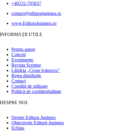
+40232-705837
contact@editurajunimea.ro
www.EdituraJunimea.ro
INFORMAŢII UTILE
Pentru autori
Colecţii
Evenimente
Revista Scriptor
Librăria „Cezar Ivănescu”
Rețea distribuție
Contact
Condiţii de utilizare
Politică de confidențialitate
DESPRE NOI
Despre Editura Junimea
Obiectivele Editurii Junimea
Echipa