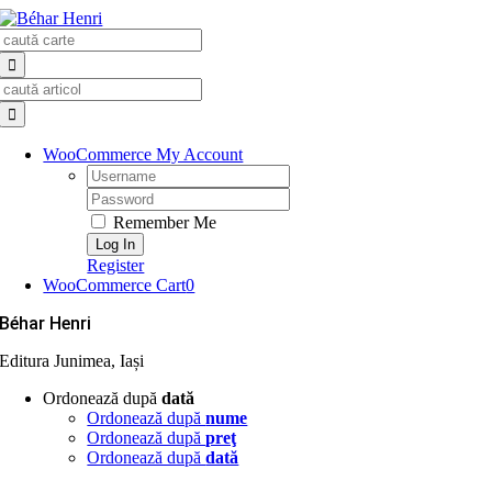
Skip
Search
to
for:
content
Search
for:
WooCommerce My Account
Username:
Password:
Remember Me
Register
WooCommerce Cart
0
Béhar Henri
Editura Junimea, Iași
Ordonează după
dată
Ordonează după
nume
Ordonează după
preţ
Ordonează după
dată