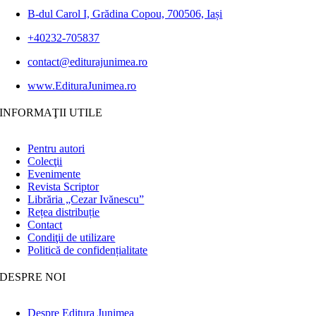
B-dul Carol I, Grădina Copou, 700506, Iași
+40232-705837
contact@editurajunimea.ro
www.EdituraJunimea.ro
INFORMAŢII UTILE
Pentru autori
Colecţii
Evenimente
Revista Scriptor
Librăria „Cezar Ivănescu”
Rețea distribuție
Contact
Condiţii de utilizare
Politică de confidențialitate
DESPRE NOI
Despre Editura Junimea