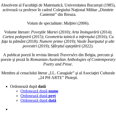
Absolvent al Facultăţii de Matematică, Universitatea Bucureşti (1985),
activează ca profesor în cadrul Colegiului Naţional Militar „Dimitrie
Cantemir” din Breaza.
Volum de specialitate:
Mulţimi
(2006).
Volume literare:
Poveştile Mariei
(2010);
Arta însingurării
(2014);
Cartea pedepsirii
(2015);
Geometria tainică a infernului
(2016);
Cu
faţa la pământ
(2018);
Numere prime
(2019);
Vasile Înaripatul şi alte
povestiri
(2019);
Sfârşitul aşteptării
(2022).
A publicat poezii în revista literară
Traversées
din Belgia, precum şi
poezie şi proză în
Romanian-Australian Anthologies of Contemporary
Poetry and Prose
.
Membru al cenaclului literar „I.L. Caragiale” şi al Asociaţiei Culturale
„24 PH ARTE” Ploieşti.
Ordonează după
dată
Ordonează după
nume
Ordonează după
preţ
Ordonează după
dată