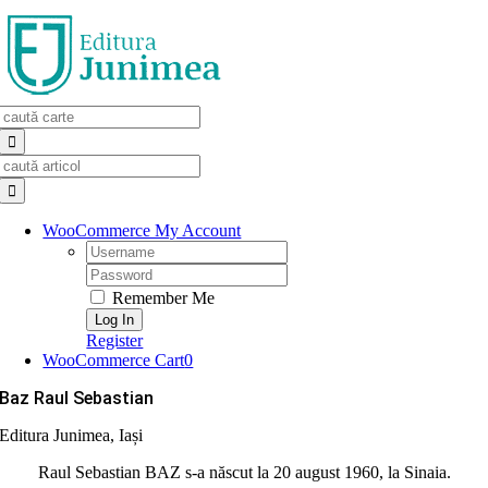
Skip
to
content
Search
for:
Search
for:
WooCommerce My Account
Username:
Password:
Remember Me
Register
WooCommerce Cart
0
Baz Raul Sebastian
Editura Junimea, Iași
Raul Sebastian BAZ s-a născut la 20 august 1960, la Sinaia.