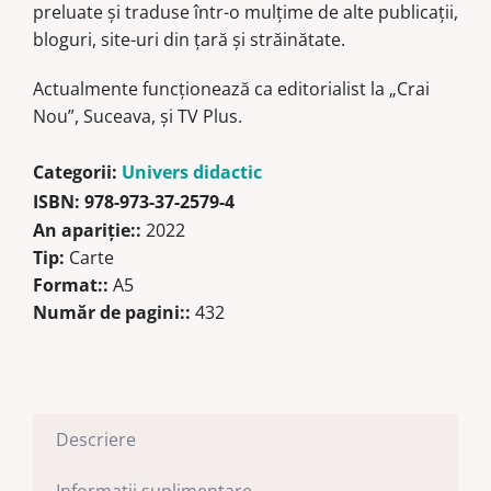
preluate şi traduse într-o mulţime de alte publicaţii,
bloguri, site-uri din ţară şi străinătate.
Actualmente funcționează ca editorialist la „Crai
Nou”, Suceava, și TV Plus.
Categorii:
Univers didactic
ISBN:
978-973-37-2579-4
An apariţie::
2022
Tip:
Carte
Format::
A5
Număr de pagini::
432
Descriere