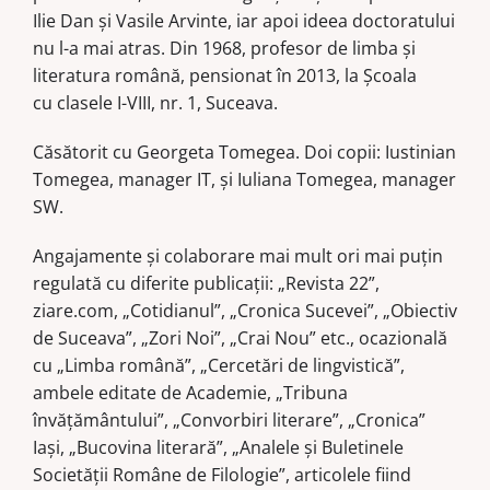
Ilie Dan și Vasile Arvinte, iar apoi ideea doctoratului
nu l-a mai atras. Din 1968, profesor de limba şi
literatura română, pensionat în 2013, la Şcoala
cu clasele I-VIII, nr. 1, Suceava.
Căsătorit cu Georgeta Tomegea. Doi copii: Iustinian
Tomegea, manager IT, și Iuliana Tomegea, manager
SW.
Angajamente și colaborare mai mult ori mai puțin
regulată cu diferite publicaţii: „Revista 22”,
ziare.com, „Cotidianul”, „Cronica Sucevei”, „Obiectiv
de Suceava”, „Zori Noi”, „Crai Nou” etc., ocazională
cu „Limba română”, „Cercetări de lingvistică”,
ambele editate de Academie, „Tribuna
învăţământului”, „Convorbiri literare”, „Cronica”
Iaşi, „Bucovina literară”, „Analele și Buletinele
Societății Române de Filologie”, articolele fiind