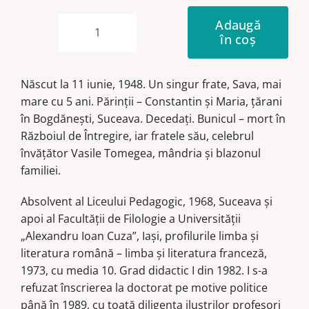
Adaugă
în coș
Cantitate
Apelative
onomastice
Născut la 11 iunie, 1948. Un singur frate, Sava, mai
mare cu 5 ani. Părinţii – Constantin şi Maria, ţărani
în Bogdăneşti, Suceava. Decedaţi. Bunicul – mort în
Războiul de Întregire, iar fratele său, celebrul
învățător Vasile Tomegea, mândria și blazonul
familiei.
Absolvent al Liceului Pedagogic, 1968, Suceava şi
apoi al Facultăţii de Filologie a Universităţii
„Alexandru Ioan Cuza”, Iaşi, profilurile limba şi
literatura română – limba şi literatura franceză,
1973, cu media 10. Grad didactic I din 1982. I s-a
refuzat înscrierea la doctorat pe motive politice
până în 1989, cu toată diligența iluștrilor profesori