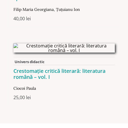
Filip Maria Georgiana
,
Țuțuianu Ion
40,00
lei
Univers didactic
Crestomaţie critică literară: literatura
română – vol. I
Ciocoi Paula
25,00
lei