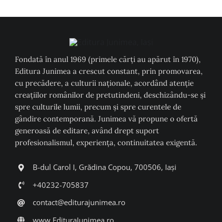
Fondată în anul 1969 (primele cărți au apărut în 1970),
Editura Junimea a crescut constant, prin promovarea,
cu precădere, a culturii naţionale, acordând atenţie
creaţiilor românilor de pretutindeni, deschizându-se şi
spre culturile lumii, precum şi spre curentele de
gândire contemporană. Junimea vă propune o ofertă
generoasă de editare, având drept suport
profesionalismul, experiența, continuitatea exigentă.
B-dul Carol I, Grădina Copou, 700506, Iași
+40232-705837
contact@editurajunimea.ro
www.EdituraJunimea.ro