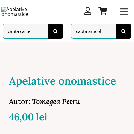
Skip
to
content
Search
Search
for:
for:
Apelative onomastice
Autor:
Tomegea Petru
46,00
lei