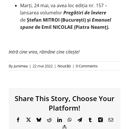
Marţi, 24 mai, va avea loc ediția nr. 157 –
lansarea volumelor
Pregătiri de înviere
de
Ștefan MITROI
(București)
și
Emanuel
spune
de Emil NICOLAE
(Piatra Neamț).
Intră cine vrea, rămâne cine citește!
By
Junimea
|
22 mai 2022
|
Noutăţi
|
0 Comments
Share This Story, Choose Your
Platform!
Facebook
X
Bluesky
Reddit
LinkedIn
WhatsApp
Telegram
Tumblr
Xing
Email
Copy