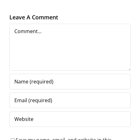
2025,
261
Centrul
Leave A Comment
a
Regional
Comment
de Afaceri
(CRAFT)