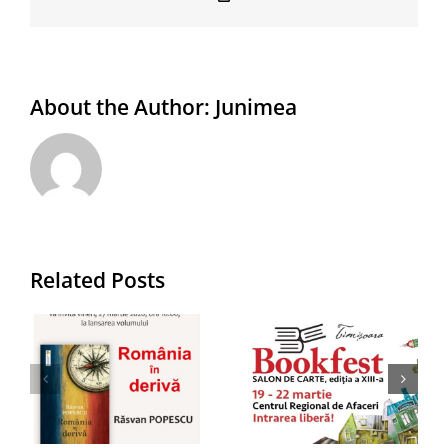
Link
About the Author:
Junimea
EDITURA
JUNIMEA la
Related Posts
Salonul
i
BOOKFEST
a
Timișoara,
Clubul JUN
”
19-22
SCRIPTOR
n
martie
ediția nr.