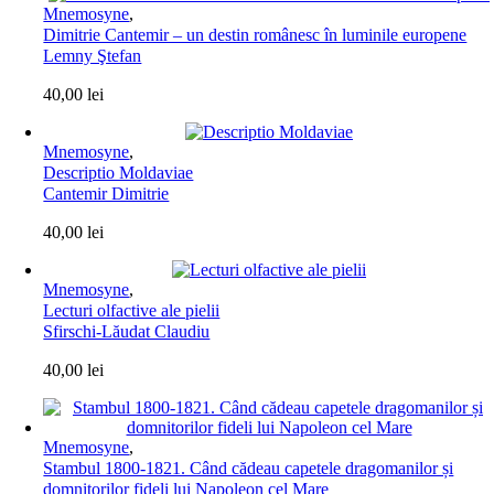
Mnemosyne
,
Dimitrie Cantemir – un destin românesc în luminile europene
Lemny Ştefan
40,00
lei
Mnemosyne
,
Descriptio Moldaviae
Cantemir Dimitrie
40,00
lei
Mnemosyne
,
Lecturi olfactive ale pielii
Sfirschi-Lăudat Claudiu
40,00
lei
Mnemosyne
,
Stambul 1800-1821. Când cădeau capetele dragomanilor și
domnitorilor fideli lui Napoleon cel Mare