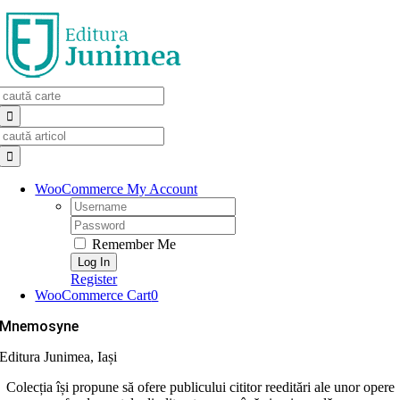
Skip
to
content
Search
for:
Search
for:
WooCommerce My Account
Username:
Password:
Remember Me
Register
WooCommerce Cart
0
Mnemosyne
Editura Junimea, Iași
Colecția își propune să ofere publicului cititor reeditări ale unor opere