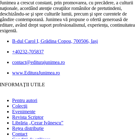
Junimea a crescut constant, prin promovarea, cu precădere, a culturii
naţionale, acordând atenţie creaţiilor românilor de pretutindeni,
deschizându-se şi spre culturile lumii, precum şi spre curentele de
gândire contemporană. Junimea vă propune o ofertă generoasă de
editare, având drept suport profesionalismul, experiența, continuitatea
exigentă.
B-dul Carol I, Grădina Copou, 700506, Iași
+40232-705837
contact@editurajunimea.ro
www.EdituraJunimea.ro
INFORMAŢII UTILE
Pentru autori
Colecţii
Evenimente
Revista Scriptor
Librăria „Cezar Ivănescu”
Rețea distribuție
Contact