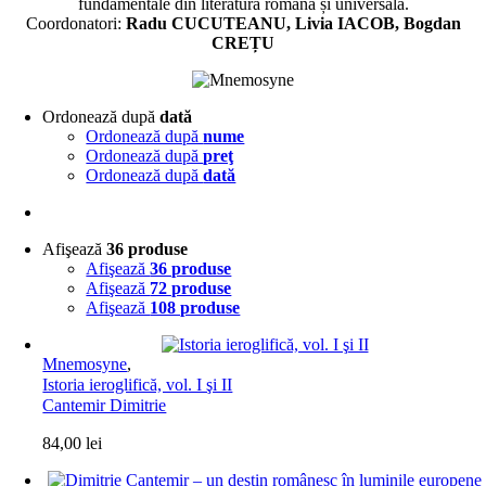
fundamentale din literatura română și universală.
Coordonatori:
Radu CUCUTEANU, Livia IACOB, Bogdan
CREȚU
Ordonează după
dată
Ordonează după
nume
Ordonează după
preţ
Ordonează după
dată
Afişează
36 produse
Afişează
36 produse
Afişează
72 produse
Afişează
108 produse
Mnemosyne
,
Istoria ieroglifică, vol. I şi II
Cantemir Dimitrie
84,00
lei