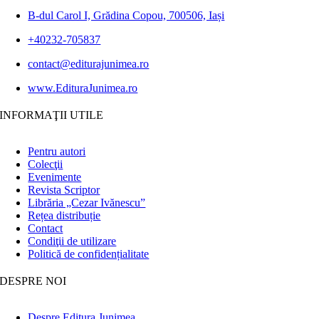
B-dul Carol I, Grădina Copou, 700506, Iași
+40232-705837
contact@editurajunimea.ro
www.EdituraJunimea.ro
INFORMAŢII UTILE
Pentru autori
Colecţii
Evenimente
Revista Scriptor
Librăria „Cezar Ivănescu”
Rețea distribuție
Contact
Condiţii de utilizare
Politică de confidențialitate
DESPRE NOI
Despre Editura Junimea