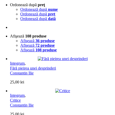
Ordonează după
preţ
Ordonează după
nume
Ordonează după
preţ
Ordonează după
dată
Afişează
108 produse
Afişează
36 produse
Afişează
72 produse
Afişează
108 produse
Integrum
,
Fără pieirea unei desprinderi
Constantin Ilie
25,00
lei
Integrum
,
Critice
Constantin Ilie
25,00
lei