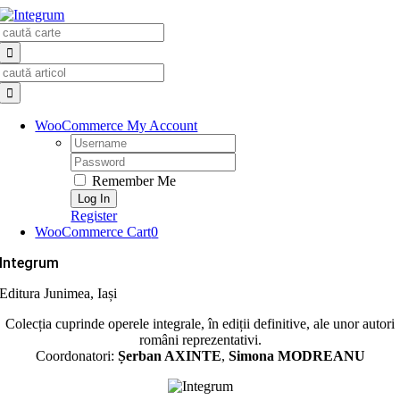
Skip
Search
to
for:
content
Search
for:
WooCommerce My Account
Username:
Password:
Remember Me
Register
WooCommerce Cart
0
Integrum
Editura Junimea, Iași
Colecția cuprinde operele integrale, în ediții definitive, ale unor autori
români reprezentativi.
Coordonatori:
Șerban AXINTE
,
Simona MODREANU