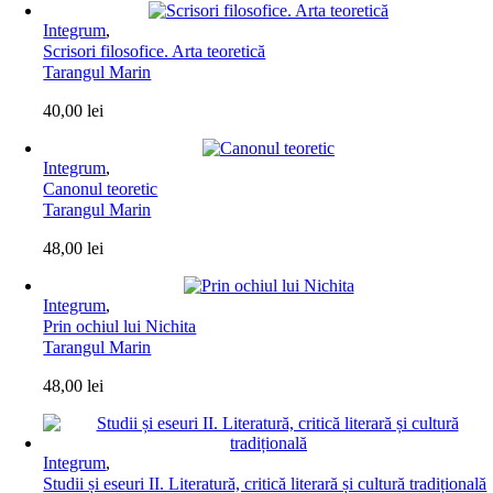
Integrum
,
Scrisori filosofice. Arta teoretică
Tarangul Marin
40,00
lei
Integrum
,
Canonul teoretic
Tarangul Marin
48,00
lei
Integrum
,
Prin ochiul lui Nichita
Tarangul Marin
48,00
lei
Integrum
,
Studii și eseuri II. Literatură, critică literară și cultură tradițională