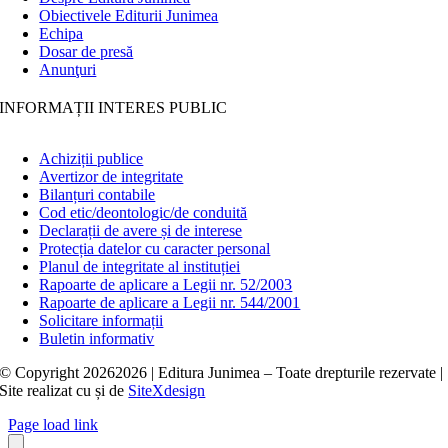
Obiectivele Editurii Junimea
Echipa
Dosar de presă
Anunţuri
INFORMAȚII INTERES PUBLIC
Achiziții publice
Avertizor de integritate
Bilanțuri contabile
Cod etic/deontologic/de conduită
Declarații de avere și de interese
Protecția datelor cu caracter personal
Planul de integritate al instituției
Rapoarte de aplicare a Legii nr. 52/2003
Rapoarte de aplicare a Legii nr. 544/2001
Solicitare informații
Buletin informativ
© Copyright
20262026 | Editura Junimea – Toate drepturile rezervate |
Site realizat cu
și
de
SiteXdesign
Page load link