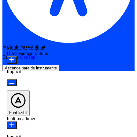
Setări de Accesibilitate
Module de conținut
Dimensiunea fontului
Creat de
OneTap
Ascunde bara de instrumente
Implicit
Font lizibil
Înălțimea liniei
Implicit