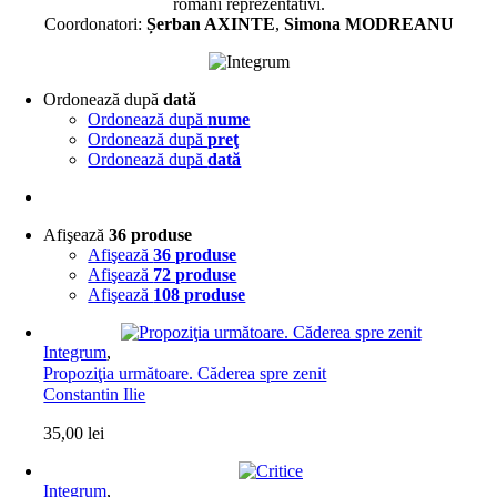
români reprezentativi.
Coordonatori:
Șerban AXINTE
,
Simona MODREANU
Ordonează după
dată
Ordonează după
nume
Ordonează după
preţ
Ordonează după
dată
Afişează
36 produse
Afişează
36 produse
Afişează
72 produse
Afişează
108 produse
Integrum
,
Propoziţia următoare. Căderea spre zenit
Constantin Ilie
35,00
lei
Integrum
,