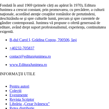
Fondată în anul 1969 (primele cărți au apărut în 1970), Editura
Junimea a crescut constant, prin promovarea, cu precădere, a culturii
naţionale, acordând atenţie creaţiilor românilor de pretutindeni,
deschizându-se şi spre culturile lumii, precum şi spre curentele de
gândire contemporană. Junimea vă propune o ofertă generoasă de
editare, având drept suport profesionalismul, experiența, continuitatea
exigentă.
B-dul Carol I, Grădina Copou, 700506, Iași
+40232-705837
contact@editurajunimea.ro
www.EdituraJunimea.ro
INFORMAŢII UTILE
Pentru autori
Colecţii
Evenimente
Revista Scriptor
Librăria „Cezar Ivănescu”
Rețea distribuție