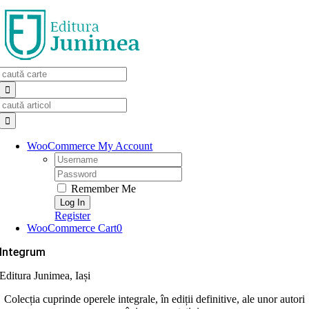
Skip
to
content
Search
for:
Search
for:
WooCommerce My Account
Username:
Password:
Remember Me
Register
WooCommerce Cart
0
Integrum
Editura Junimea, Iași
Colecția cuprinde operele integrale, în ediții definitive, ale unor autori