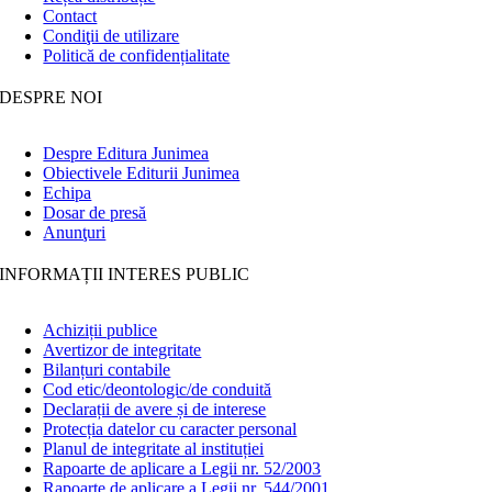
Contact
Condiţii de utilizare
Politică de confidențialitate
DESPRE NOI
Despre Editura Junimea
Obiectivele Editurii Junimea
Echipa
Dosar de presă
Anunţuri
INFORMAȚII INTERES PUBLIC
Achiziții publice
Avertizor de integritate
Bilanțuri contabile
Cod etic/deontologic/de conduită
Declarații de avere și de interese
Protecția datelor cu caracter personal
Planul de integritate al instituției
Rapoarte de aplicare a Legii nr. 52/2003
Rapoarte de aplicare a Legii nr. 544/2001