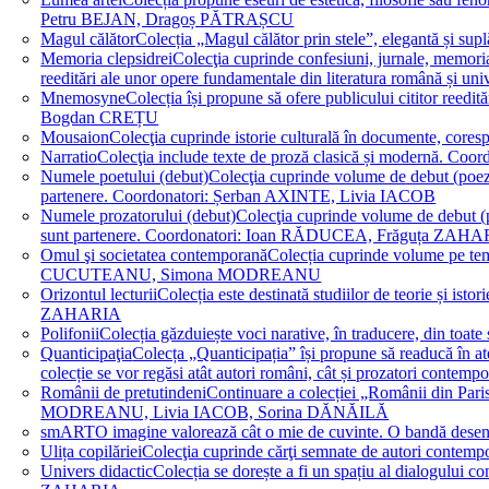
Petru BEJAN, Dragoș PĂTRAȘCU
Magul călător
Colecția „Magul călător prin stele”, elegantă și su
Memoria clepsidrei
Colecţia cuprinde confesiuni, jurnale, memorial
reeditări ale unor opere fundamentale din literatura română 
Mnemosyne
Colecția își propune să ofere publicului cititor re
Bogdan CREȚU
Mousaion
Colecţia cuprinde istorie culturală în documente, cor
Narratio
Colecţia include texte de proză clasică și modernă
Numele poetului (debut)
Colecţia cuprinde volume de debut (poezie)
partenere. Coordonatori: Șerban AXINTE, Livia IACOB
Numele prozatorului (debut)
Colecţia cuprinde volume de debut (pro
sunt partenere. Coordonatori: Ioan RĂDUCEA, Frăguța ZAH
Omul şi societatea contemporană
Colecția cuprinde volume pe teme
CUCUTEANU, Simona MODREANU
Orizontul lecturii
Colecția este destinată studiilor de teorie și i
ZAHARIA
Polifonii
Colecția găzduiește voci narative, în traducere, din 
Quanticipaţia
Colecța „Quanticipația” își propune să readucă în atenți
colecție se vor regăsi atât autori români, cât și prozatori cont
Românii de pretutindeni
Continuare a colecției „Românii din Paris
MODREANU, Livia IACOB, Sorina DĂNĂILĂ
smART
O imagine valorează cât o mie de cuvinte. O bandă des
Ulița copilăriei
Colecţia cuprinde cărţi semnate de autori contem
Univers didactic
Colecția se dorește a fi un spațiu al dialogului 