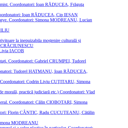
al junimist. Coordonatori: Ioan RĂDUCEA, Frăguţa
 etc. Coordonatori: Ioan RĂDUCEA, Cip IEȘAN
ţii bilingve. Coordonatori: Simona MODREANU, Lucian
ASILIU
vitoare la inepuizabila moștenire culturală și
iliu CRĂCIUNESCU
, Livia IACOB
reputați. Coordonatori: Gabriel CRUMPEI, Tudorel
st. Coordonatori: Tudorel HATMANU, Ioan RĂDUCEA,
ană. Coordonatori: Codrin Liviu CUŢITARU, Simona
e de morală, practică judiciară etc.) Coordonatori: Vlad
în general. Coordonatori: Călin CIOBOTARI, Simona
oordonatori: Florin CÂNTIC, Radu CUCUTEANU, Cătălin
INTE, Simona MODREANU
eneral și a celor plastice în particular. Coordonatori: