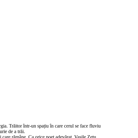
ia. Trăitor într-un spațiu în care cerul se face fluviu
rie de a trăi.
ții care rămâne. Ca orice poet adevărat, Vasile Zetu