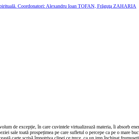
cție spirituală. Coordonatori: Alexandru Ioan TOFAN, Frăguţa ZAHARIA
volum de excepție, în care cuvintele virtualizează materia, îi absorb energ
oeziei sale toată prospețimea pe care sufletul o percepe ca pe o mare bucu
ceastă carte scrisă împotriva clipei ce trece, ca un imn închinat frumuse