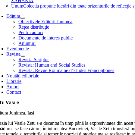
ZAHARIA
Unum
Colecția propune lucrări din toate orizonturile de refle
Editura
Obiectivele Editurii Junimea
Rețea distribuție
Pentru autori
Documente de interes public
Anunţuri
Evenimente
Reviste
Revista Scriptor
Revista: Human and Social Studies
Revista: Revue Roumaine d’Etudes Francophones
Noutăți editoriale
Librărie
Autori
Contact
tu Vasile
itura Junimea, Iași
zia lui Vasile Zetu s-a decantat în timp până la expresivitatea din acest 
pădurea se face cărare, în intimitatea Bucovinei, Vasile Zetu transferă p
te temele și temeiurile și temerile poeziei dintotdeauna se regăsesc în a