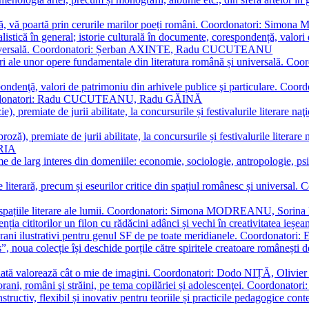
plă, vă poartă prin cerurile marilor poeți români. Coordonatori: Simon
istică în general; istorie culturală în documente, corespondență, valori 
și universală. Coordonatori: Șerban AXINTE, Radu CUCUTEANU
editări ale unor opere fundamentale din literatura română și univers
espondenţă, valori de patrimoniu din arhivele publice şi particulare.
. Coordonatori: Radu CUCUTEANU, Radu GĂINĂ
, premiate de jurii abilitate, la concursurile și festivalurile literare naţ
ză), premiate de jurii abilitate, la concursurile și festivalurile literare
ARIA
 de larg interes din domeniile: economie, sociologie, antropologie, psiho
storie literară, precum și eseurilor critice din spațiul românesc și uni
toate spațiile literare ale lumii. Coordonatori: Simona MODREANU, So
a cititorilor un filon cu rădăcini adânci și vechi în creativitatea ieșeană,
emporani ilustrativi pentru genul SF de pe toate meridianele. Coordona
”, noua colecție își deschide porțile către spiritele creatoare românești
enată valorează cât o mie de imagini. Coordonatori: Dodo NIȚĂ, Oli
porani, români şi străini, pe tema copilăriei și adolescenţei. Coordo
constructiv, flexibil și inovativ pentru teoriile și practicile pedagogi