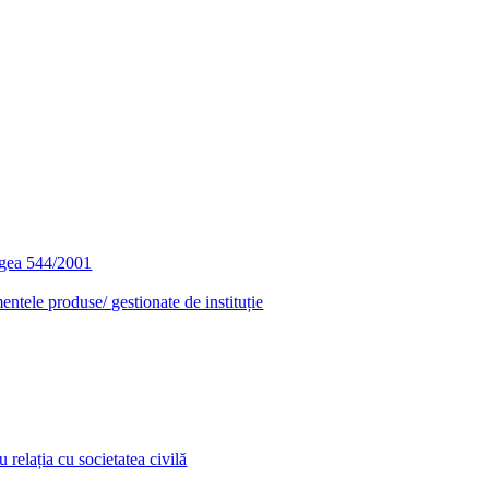
egea 544/2001
entele produse/ gestionate de instituție
relația cu societatea civilă