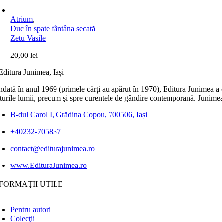
Atrium
,
Duc în spate fântâna secată
Zetu Vasile
20,00
lei
dată în anul 1969 (primele cărți au apărut în 1970), Editura Junimea a c
lturile lumii, precum şi spre curentele de gândire contemporană. Junimea
B-dul Carol I, Grădina Copou, 700506, Iași
+40232-705837
contact@editurajunimea.ro
www.EdituraJunimea.ro
FORMAŢII UTILE
Pentru autori
Colecţii