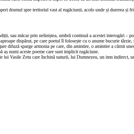
ri drumul spre teritoriul vast al rugăciunii, acolo unde și durerea și fri
ondiții, sau măcar prin neliniștea, umbră continuă a acestei interogări – po
aproape dispărut, pe care poetul îl folosește cu o anume bucurie târzie, și
nțare difuză sparge armonia pe care, din amintire, o amintire a cărnii une
rbă aș numi aceste poeme care sunt implicit rugăciune.
 lui Vasile Zetu care închină naturii, lui Dumnezeu, un imn indirect, un 