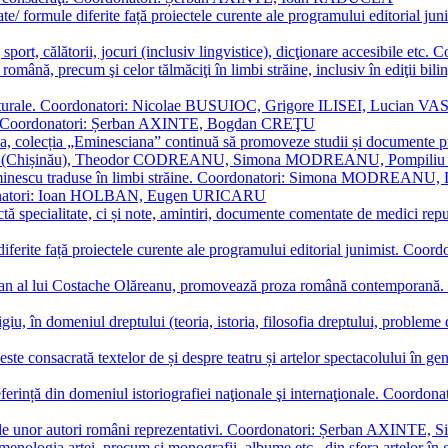
ormate/ formule diferite față proiectele curente ale programului editori
sport, călătorii, jocuri (inclusiv lingvistice), dicţionare accesibile
mba română, precum şi celor tălmăciţi în limbi străine, inclusiv în edi
i culturale. Coordonatori: Nicolae BUSUIOC, Grigore ILISEI, Lucian V
erare. Coordonatori: Șerban AXINTE, Bogdan CREŢU
ea, colecția „Eminesciana” continuă să promoveze studii și documente pri
i CIMPOI (Chișinău), Theodor CODREANU, Simona MODREANU, Pomp
 Eminescu traduse în limbi străine. Coordonatori: Simona MODREANU
oordonatori: Ioan HOLBAN, Eugen URICARU
ictă specialitate, ci și note, amintiri, documente comentate de medici 
mule diferite față proiectele curente ale programului editorial junimi
 roman al lui Costache Olăreanu, promovează proza română contempor
tigiu, în domeniul dreptului (teoria, istoria, filosofia dreptului, problem
 este consacrată textelor de și despre teatru și artelor spectacolului 
referință din domeniul istoriografiei naţionale şi internaţionale. C
tive, ale unor autori români reprezentativi. Coordonatori: Șerban AX
menologia artei, precum și monografii, albume etc., din sfera artelor în g