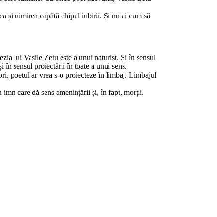
ca și uimirea capătă chipul iubirii. Și nu ai cum să
ezia lui Vasile Zetu este a unui naturist. Și în sensul
 în sensul proiectării în toate a unui sens.
ori, poetul ar vrea s-o proiecteze în limbaj. Limbajul
imn care dă sens amenințării și, în fapt, morții.