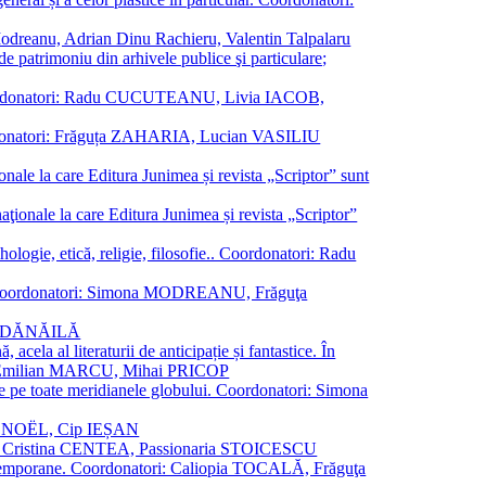
a Modreanu, Adrian Dinu Rachieru, Valentin Talpalaru
de patrimoniu din arhivele publice şi particulare;
ală. Coordonatori: Radu CUCUTEANU, Livia IACOB,
 Coordonatori: Frăguța ZAHARIA, Lucian VASILIU
ionale la care Editura Junimea și revista „Scriptor” sunt
 naţionale la care Editura Junimea și revista „Scriptor”
logie, etică, religie, filosofie.. Coordonatori: Radu
versal. Coordonatori: Simona MODREANU, Frăguţa
rina DĂNĂILĂ
 acela al literaturii de anticipație și fantastice. În
tori: Emilian MARCU, Mihai PRICOP
 de pe toate meridianele globului. Coordonatori: Simona
vier NOËL, Cip IEȘAN
natori: Cristina CENTEA, Passionaria STOICESCU
ce contemporane. Coordonatori: Caliopia TOCALĂ, Frăguţa