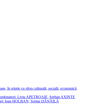
ne, în relație cu sfera culturală, socială, economică,
ane. Coordonatori: Liviu APETROAIE, Şerban AXINTE
ordonatori: Ioan HOLBAN, Sorina DĂNĂILĂ