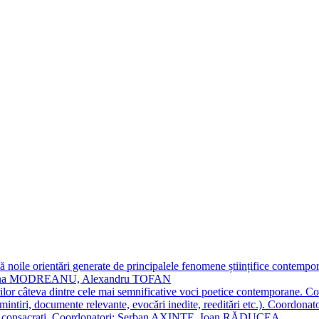
 noile orientări generate de principalele fenomene științifice contempora
Simona MODREANU, Alexandru TOFAN
titorilor câteva dintre cele mai semnificative voci poetice contempor
i (amintiri, documente relevante, evocări inedite, reeditări etc.). Co
poeți consacraţi. Coordonatori: Șerban AXINTE, Ioan RĂDUCEA