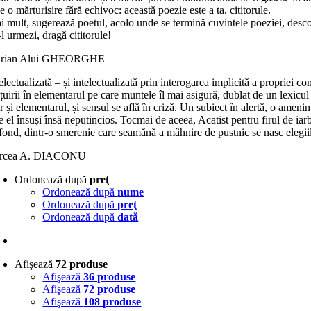
e o mărturisire fără echivoc: această poezie este a ta, cititorule.
 mult, sugerează poetul, acolo unde se termină cuvintele poeziei, descope
l urmezi, dragă cititorule!
rian Alui GHEORGHE
electualizată – și intelectualizată prin interogarea implicită a propriei c
țuirii în elementarul pe care muntele îl mai asigură, dublat de un lexicul 
 și elementarul, și sensul se află în criză. Un subiect în alertă, o ameni
e el însuși însă neputincios. Tocmai de aceea, Acatist pentru firul de ia
fond, dintr-o smerenie care seamănă a mâhnire de pustnic se nasc elegiile
rcea A. DIACONU
Ordonează după
preţ
Ordonează după
nume
Ordonează după
preţ
Ordonează după
dată
Afişează
72 produse
Afişează
36 produse
Afişează
72 produse
Afişează
108 produse