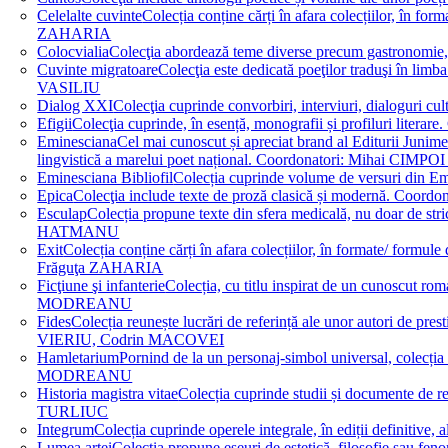
Celelalte cuvinte
Colecția conține cărți în afara colecțiilor, în f
ZAHARIA
Colocvialia
Colecţia abordează teme diverse precum gastronomie, 
Cuvinte migratoare
Colecţia este dedicată poeţilor traduşi în li
VASILIU
Dialog XXI
Colecţia cuprinde convorbiri, interviuri, dialogur
Efigii
Colecţia cuprinde, în esență, monografii și profiluri lit
Eminesciana
Cel mai cunoscut și apreciat brand al Editurii Junim
lingvistică a marelui poet național. Coordonatori: Miha
Eminesciana Bibliofil
Colecția cuprinde volume de versuri din
Epica
Colecţia include texte de proză clasică și modernă. C
Esculap
Colecția propune texte din sfera medicală, nu doar de str
HATMANU
Exit
Colecția conține cărți în afara colecțiilor, în formate/ for
Frăguţa ZAHARIA
Ficţiune şi infanterie
Colecția, cu titlu inspirat de un cunoscut
MODREANU
Fides
Colecția reunește lucrări de referință ale unor autori de pres
VIERIU, Codrin MACOVEI
Hamletarium
Pornind de la un personaj-simbol universal, colecția
MODREANU
Historia magistra vitae
Colecția cuprinde studii și documente de 
TURLIUC
Integrum
Colecția cuprinde operele integrale, în ediții defini
Lumea artei
Colecția propune eseuri de estetică, filosofie sau feno