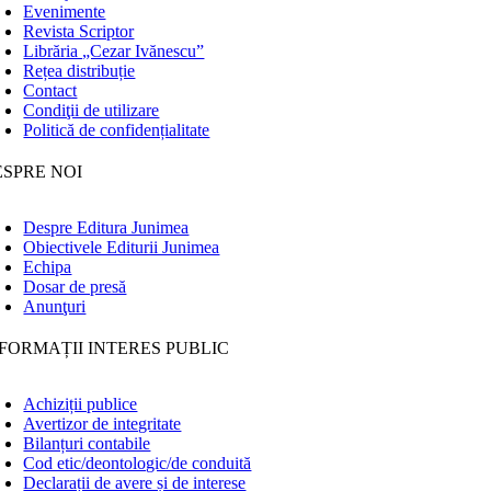
Evenimente
Revista Scriptor
Librăria „Cezar Ivănescu”
Rețea distribuție
Contact
Condiţii de utilizare
Politică de confidențialitate
ESPRE NOI
Despre Editura Junimea
Obiectivele Editurii Junimea
Echipa
Dosar de presă
Anunţuri
FORMAȚII INTERES PUBLIC
Achiziții publice
Avertizor de integritate
Bilanțuri contabile
Cod etic/deontologic/de conduită
Declarații de avere și de interese