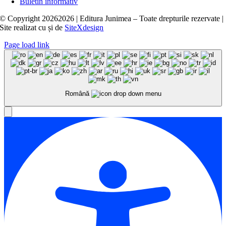
Buletin informativ
© Copyright
20262026 | Editura Junimea – Toate drepturile rezervate |
Site realizat cu
și
de
SiteXdesign
Page load link
Română