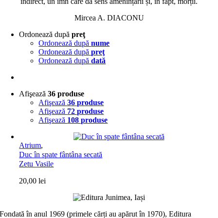
indirect, un imn care dă sens amenințării și, în fapt, morții.
Mircea A. DIACONU
Ordonează după
preţ
Ordonează după
nume
Ordonează după
preţ
Ordonează după
dată
Afişează
36 produse
Afişează
36 produse
Afişează
72 produse
Afişează
108 produse
Atrium
,
Duc în spate fântâna secată
Zetu Vasile
20,00
lei
Fondată în anul 1969 (primele cărți au apărut în 1970), Editura