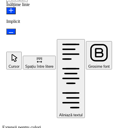
Înălțime linie
Implicit
Cursor
Spațiu între litere
Grosime font
Aliniază textul
Extensii pentru culori