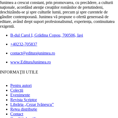
Junimea a crescut constant, prin promovarea, cu precădere, a culturii
naţionale, acordând atenţie creaţiilor românilor de pretutindeni,
deschizându-se şi spre culturile lumii, precum şi spre curentele de
gândire contemporană. Junimea vă propune o ofertă generoasă de
editare, având drept suport profesionalismul, experiența, continuitatea
exigentă.
B-dul Carol I, Grădina Copou, 700506, Iași
+40232-705837
contact@editurajunimea.ro
www.EdituraJunimea.ro
INFORMAŢII UTILE
Pentru autori
Colecţii
Evenimente
Revista Scriptor
Librăria „Cezar Ivănescu”
Rețea distribuție
Contact