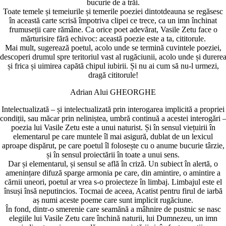
bucurie de a trăi.
Toate temele și temeiurile și temerile poeziei dintotdeauna se regăsesc
în această carte scrisă împotriva clipei ce trece, ca un imn închinat
frumuseții care rămâne. Ca orice poet adevărat, Vasile Zetu face o
mărturisire fără echivoc: această poezie este a ta, cititorule.
Mai mult, sugerează poetul, acolo unde se termină cuvintele poeziei,
descoperi drumul spre teritoriul vast al rugăciunii, acolo unde și durere
și frica și uimirea capătă chipul iubirii. Și nu ai cum să nu-l urmezi,
dragă cititorule!
Adrian Alui GHEORGHE
Intelectualizată – și intelectualizată prin interogarea implicită a propriei
condiții, sau măcar prin neliniștea, umbră continuă a acestei interogări 
poezia lui Vasile Zetu este a unui naturist. Și în sensul viețuirii în
elementarul pe care muntele îl mai asigură, dublat de un lexicul
aproape dispărut, pe care poetul îl folosește cu o anume bucurie târzie,
și în sensul proiectării în toate a unui sens.
Dar și elementarul, și sensul se află în criză. Un subiect în alertă, o
amenințare difuză sparge armonia pe care, din amintire, o amintire a
cărnii uneori, poetul ar vrea s-o proiecteze în limbaj. Limbajul este el
însuși însă neputincios. Tocmai de aceea, Acatist pentru firul de iarbă
aș numi aceste poeme care sunt implicit rugăciune.
În fond, dintr-o smerenie care seamănă a mâhnire de pustnic se nasc
elegiile lui Vasile Zetu care închină naturii, lui Dumnezeu, un imn