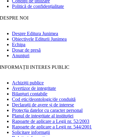
Condiţii de utilizare
Politică de confidențialitate
DESPRE NOI
Despre Editura Junimea
Obiectivele Editurii Junimea
Echipa
Dosar de presă
Anunţuri
INFORMAȚII INTERES PUBLIC
Achiziții publice
Avertizor de integritate
Bilanțuri contabile
Cod etic/deontologic/de conduită
Declarații de avere și de interese
Protecția datelor cu caracter personal
Planul de integritate al instituției
Rapoarte de aplicare a Legii nr. 52/2003
Rapoarte de aplicare a Legii nr. 544/2001
Solicitare informații