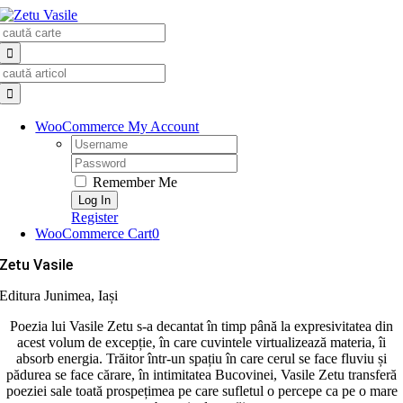
Skip
Search
to
for:
content
Search
for:
WooCommerce My Account
Username:
Password:
Remember Me
Register
WooCommerce Cart
0
Zetu Vasile
Editura Junimea, Iași
Poezia lui Vasile Zetu s-a decantat în timp până la expresivitatea din
acest volum de excepție, în care cuvintele virtualizează materia, îi
absorb energia. Trăitor într-un spațiu în care cerul se face fluviu și
pădurea se face cărare, în intimitatea Bucovinei, Vasile Zetu transferă
poeziei sale toată prospețimea pe care sufletul o percepe ca pe o mare