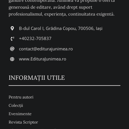
gândire contemporană. Junimea vă propune o ofertă
generoasă de editare, având drept suport
profesionalismul, experiența, continuitatea exigentă.
B-dul Carol I, Grădina Copou, 700506, Iași
+40232-705837
contact@editurajunimea.ro
www.EdituraJunimea.ro
INFORMAŢII UTILE
Pentru autori
Colecţii
Evenimente
Revista Scriptor