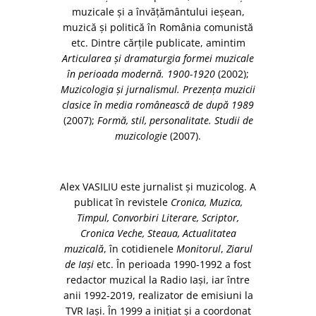
muzicale şi a învăţământului ieşean,
muzică şi politică în România comunistă
etc. Dintre cărţile publicate, amintim
Articularea şi dramaturgia formei muzicale
în perioada modernă. 1900-1920
(2002);
Muzicologia şi jurnalismul. Prezenţa muzicii
clasice în media românească de după 1989
(2007);
Formă, stil, personalitate. Studii de
muzicologie
(2007).
Alex VASILIU este jurnalist şi muzicolog. A
publicat în revistele
Cronica, Muzica,
Timpul, Convorbiri Literare, Scriptor,
Cronica Veche, Steaua, Actualitatea
muzicală
, în cotidienele
Monitorul
,
Ziarul
de Iaşi
etc. În perioada 1990-1992 a fost
redactor muzical la Radio Iași, iar între
anii 1992-2019, realizator de emisiuni la
TVR Iaşi. În 1999 a iniţiat și a coordonat