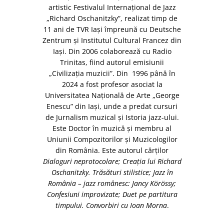
artistic Festivalul Internaţional de Jazz
„Richard Oschanitzky”, realizat timp de
11 ani de TVR Iaşi împreună cu Deutsche
Zentrum şi Institutul Cultural Francez din
Iaşi. Din 2006 colaborează cu Radio
Trinitas, fiind autorul emisiunii
„Civilizaţia muzicii”. Din 1996 până în
2024 a fost profesor asociat la
Universitatea Naţională de Arte „George
Enescu” din Iaşi, unde a predat cursuri
de Jurnalism muzical și Istoria jazz-ului.
Este Doctor în muzică şi membru al
Uniunii Compozitorilor și Muzicologilor
din România. Este autorul cărţilor
Dialoguri neprotocolare; Creaţia lui Richard
Oschanitzky. Trăsături stilistice; Jazz în
România – jazz românesc: Jancy Körössy;
Confesiuni improvizate; Duet pe partitura
timpului. Convorbiri cu Ioan Morna
.