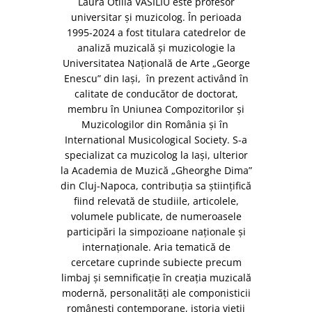
Laura Otilia VASILIU este profesor
universitar şi muzicolog. În perioada
1995-2024 a fost titulara catedrelor de
analiză muzicală şi muzicologie la
Universitatea Naţională de Arte „George
Enescu” din Iaşi, în prezent activând în
calitate de conducător de doctorat,
membru în Uniunea Compozitorilor şi
Muzicologilor din România şi în
International Musicological Society. S-a
specializat ca muzicolog la Iaşi, ulterior
la Academia de Muzică „Gheorghe Dima”
din Cluj-Napoca, contribuţia sa ştiinţifică
fiind relevată de studiile, articolele,
volumele publicate, de numeroasele
participări la simpozioane naţionale şi
internaţionale. Aria tematică de
cercetare cuprinde subiecte precum
limbaj şi semnificaţie în creaţia muzicală
modernă, personalităţi ale componisticii
româneşti contemporane, istoria vieţii