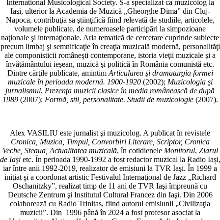
International Musicological Society. S-a specializat ca muzicolog la
Iaşi, ulterior la Academia de Muzică „Gheorghe Dima” din Cluj-
Napoca, contribuţia sa ştiinţifică fiind relevată de studiile, articolele,
volumele publicate, de numeroasele participări la simpozioane
naţionale şi internaţionale. Aria tematică de cercetare cuprinde subiecte
precum limbaj şi semnificaţie în creaţia muzicală modernă, personalităţi
ale componisticii româneşti contemporane, istoria vieţii muzicale şi a
învăţământului ieşean, muzică şi politică în România comunistă etc.
Dintre cărţile publicate, amintim
Articularea şi dramaturgia formei
muzicale în perioada modernă. 1900-1920
(2002);
Muzicologia şi
jurnalismul. Prezenţa muzicii clasice în media românească de după
1989
(2007);
Formă, stil, personalitate. Studii de muzicologie
(2007).
Alex VASILIU este jurnalist şi muzicolog. A publicat în revistele
Cronica, Muzica, Timpul, Convorbiri Literare, Scriptor, Cronica
Veche, Steaua, Actualitatea muzicală
, în cotidienele
Monitorul
,
Ziarul
de Iaşi
etc. În perioada 1990-1992 a fost redactor muzical la Radio Iași
iar între anii 1992-2019, realizator de emisiuni la TVR Iaşi. În 1999 a
iniţiat și a coordonat artistic Festivalul Internaţional de Jazz „Richard
Oschanitzky”, realizat timp de 11 ani de TVR Iaşi împreună cu
Deutsche Zentrum şi Institutul Cultural Francez din Iaşi. Din 2006
colaborează cu Radio Trinitas, fiind autorul emisiunii „Civilizaţia
muzicii”. Din 1996 până în 2024 a fost profesor asociat la