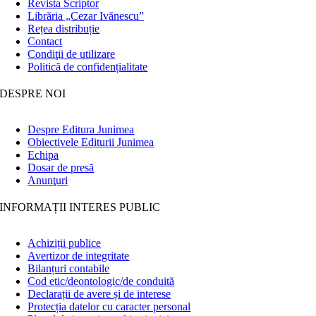
Revista Scriptor
Librăria „Cezar Ivănescu”
Rețea distribuție
Contact
Condiţii de utilizare
Politică de confidențialitate
DESPRE NOI
Despre Editura Junimea
Obiectivele Editurii Junimea
Echipa
Dosar de presă
Anunţuri
INFORMAȚII INTERES PUBLIC
Achiziții publice
Avertizor de integritate
Bilanțuri contabile
Cod etic/deontologic/de conduită
Declarații de avere și de interese
Protecția datelor cu caracter personal