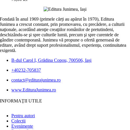
Fondată în anul 1969 (primele cărți au apărut în 1970), Editura
Junimea a crescut constant, prin promovarea, cu precădere, a culturii
naţionale, acordând atenţie creaţiilor românilor de pretutindeni,
deschizându-se şi spre culturile lumii, precum şi spre curentele de
gândire contemporană. Junimea vă propune o ofertă generoasă de
editare, având drept suport profesionalismul, experiența, continuitatea
exigentă.
B-dul Carol I, Grădina Copou, 700506, Iași
+40232-705837
contact@editurajunimea.ro
www.EdituraJunimea.ro
INFORMAŢII UTILE
Pentru autori
Colecţii
Evenimente