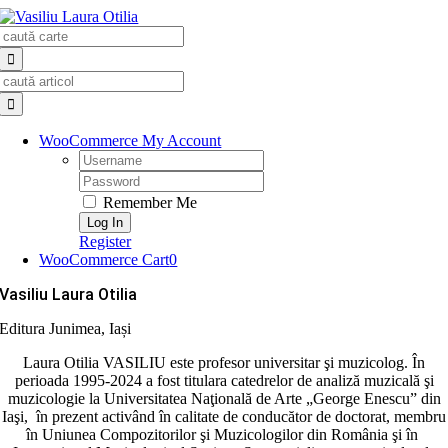
Skip
Search
to
for:
content
Search
for:
WooCommerce My Account
Username:
Password:
Remember Me
Register
WooCommerce Cart
0
Vasiliu Laura Otilia
Editura Junimea, Iași
Laura Otilia VASILIU este profesor universitar şi muzicolog. În
perioada 1995-2024 a fost titulara catedrelor de analiză muzicală şi
muzicologie la Universitatea Naţională de Arte „George Enescu” din
Iaşi, în prezent activând în calitate de conducător de doctorat, membru
în Uniunea Compozitorilor şi Muzicologilor din România şi în