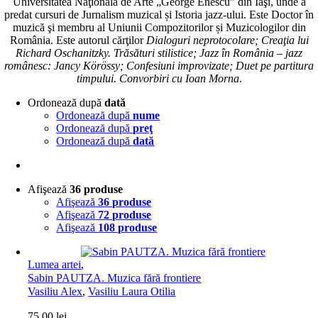
Universitatea Naţională de Arte „George Enescu” din Iaşi, unde a
predat cursuri de Jurnalism muzical și Istoria jazz-ului. Este Doctor în
muzică şi membru al Uniunii Compozitorilor și Muzicologilor din
România. Este autorul cărţilor
Dialoguri neprotocolare; Creaţia lui
Richard Oschanitzky. Trăsături stilistice; Jazz în România – jazz
românesc: Jancy Körössy; Confesiuni improvizate; Duet pe partitura
timpului. Convorbiri cu Ioan Morna
.
Ordonează după
dată
Ordonează după
nume
Ordonează după
preţ
Ordonează după
dată
Afişează
36 produse
Afişează
36 produse
Afişează
72 produse
Afişează
108 produse
Lumea artei
,
Sabin PAUTZA. Muzica fără frontiere
Vasiliu Alex
,
Vasiliu Laura Otilia
75,00
lei